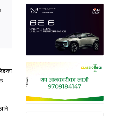
ा
ीलिङका
टक
‘अनि