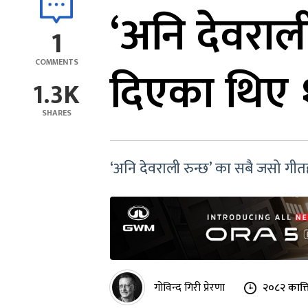
‘अनि देवराली 
1
COMMENTS
दिएका थिए
1.3K
SHARES
‘अनि देवराली रुन्छ’ का सबै जसो गीतहर
गोविन्द गिरी प्रेरणा
२०८२ कात्त