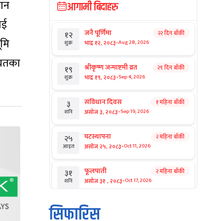
हान
आगामी बिदाहरु
ाई
जनै पूर्णिमा
२२ दिन बाँकी
१२
ूमि
-
भाद्र १२, २०८३
Aug 28, 2026
शुक्र
ायतका
श्रीकृष्ण जन्माष्टमी व्रत
२९ दिन बाँकी
१९
-
भाद्र १९, २०८३
Sep 4, 2026
शुक्र
संविधान दिवस
१ महिना बाँकी
३
-
असोज ३, २०८३
Sep 19, 2026
शनि
घटस्थापना
२ महिना बाँकी
२५
-
असोज २५, २०८३
Oct 11, 2026
आइत
फूलपाती
२ महिना बाँकी
३१
-
असोज ३१ , २०८३
Oct 17, 2026
शनि
कार्तिक सङ्क्रान्ति
२ महिना बाँकी
१
सिफारिस
-
कार्तिक १, २०८३
Oct 18, 2026
आइत