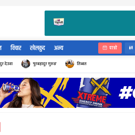
न
विचार
खेलकुद
अन्य
पात्रो
ुर देउवा
पुरबहादुर गुरुङ
तिब्बत