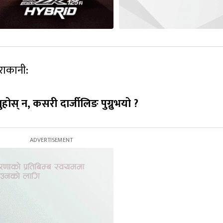
राकानी:
ुहोस् न, कसरी दार्जीलिङ पुग्नुभयो ?