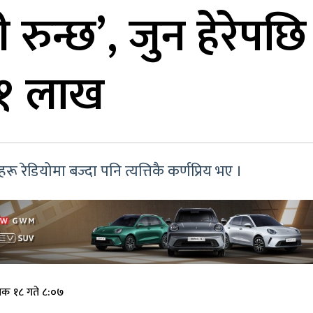
रुन्छ’, जुन हेरेपछि र
 १ लाख
ू रेडियोमा बज्दा पनि त्यत्तिकै कर्णप्रिय भए ।
िक १८ गते ८:०७