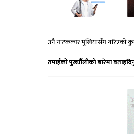
उनै नाटककार मुखियासँग गरिएको कु
तपाईंको पुर्ख्यौलीको बारेमा बताइदिन