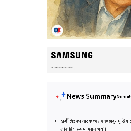
News Summary
Generate
दार्जीलिङका नाटककार मनबहादुर मुखियाले 
लोकप्रिय रूपमा मञ्चन भयो।