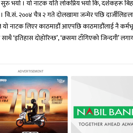
्चन ‍सुरु भयो । यो नाटक यति लोकप्रिय भयो कि, दर्शकहरू बि
। वि.सं. २००४ चैत्र २ गते दोलखामा जन्मेर पछि दार्जीलिङल
े यो नाटक लिएर काठमाडौं आएपछि काठमाडौंलाई नै कर्मभ
 साथै ‘इतिहास दोहोरिन्छ’, ‘क्रसमा टाँगिएको जिन्दगी’ लग