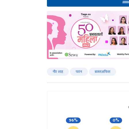
नीर शाह
परान
बक्सअफिस
96%
0%