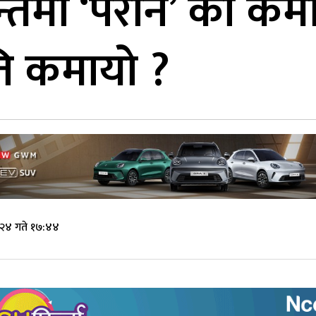
ाहन्तमा ‘परान’ को क
ि कमायो ?
 २४ गते १७:४४