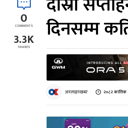
दोस्रो सप्त
0
दिनसम्म कत
COMMENTS
3.3K
SHARES
अनलाइनखबर
२०८२ कात्तिक