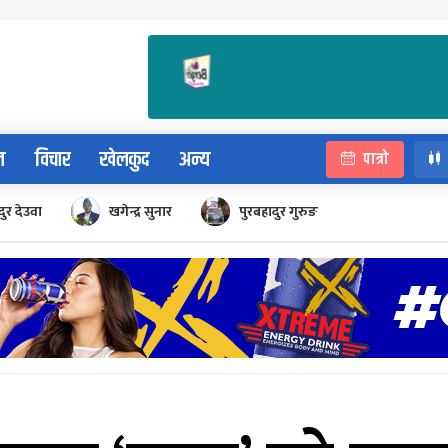
न
विचार
खेलकुद
अन्य
पात्रो
ुर देउवा
खगेन्द्र सुनार
पुरबहादुर गुरुङ