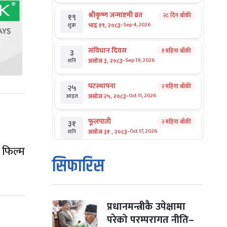
श्रीकृष्ण जन्माष्टमी व्रत
२८ दिन बाँकी
१९
-
भाद्र १९, २०८३
Sep 4, 2026
शुक्र
संविधान दिवस
१ महिना बाँकी
३
-
असोज ३, २०८३
Sep 19, 2026
शनि
घटस्थापना
२ महिना बाँकी
२५
-
असोज २५, २०८३
Oct 11, 2026
आइत
फूलपाती
२ महिना बाँकी
३१
-
असोज ३१ , २०८३
Oct 17, 2026
शनि
 फिल्म
कार्तिक सङ्क्रान्ति
२ महिना बाँकी
१
सिफारिस
-
कार्तिक १, २०८३
Oct 18, 2026
आइत
महानवमी
२ महिना बाँकी
३
-
कार्तिक ३, २०८३
Oct 20, 2026
मंगल
प्रधानमन्त्रीकै उपेक्षामा
परेको परम्परागत नीति–