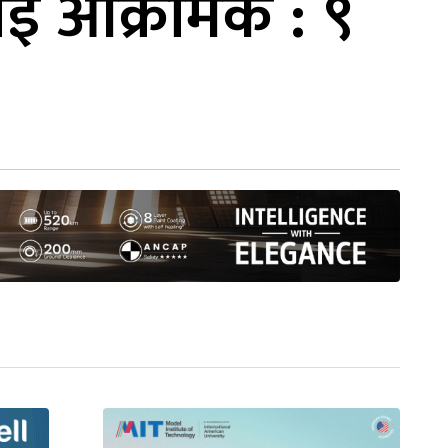
माइ आक्रामक : ९