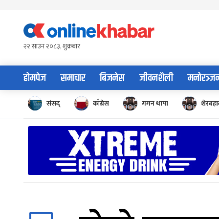
Skip
to
content
२२ साउन २०८३, शुक्रबार
होमपेज
समाचार
बिजनेस
जीवनशैली
मनोरञ्ज
संसद्
काँग्रेस
गगन थापा
शेरबहाद