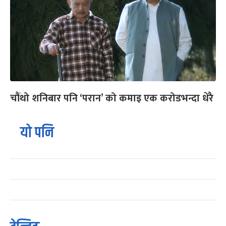
चौंथो शनिबार पनि ‘परान’ को कमाइ एक करोडभन्दा धेरै
यो पनि