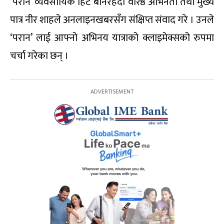
‘परान’ व्यवसायिक हिट बनिरहँदा वरिष्ठ अभिनेता तथा मुख्य
पात्र नीर शाहले अनलाइनखबरसँग संक्षिप्त संवाद गरे । उनले
‘परान’ लाई आफ्नो अभिनय यात्राको क्लाइमेक्सको रुपमा
चर्चा गरेका छन् ।