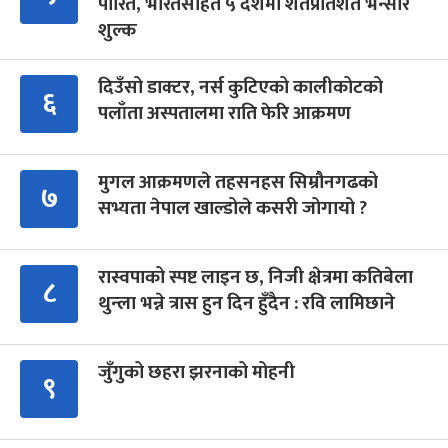
पारित, भारतसहित ५ देशमा शतप्रतिशत भन्सार
शुल्क
दिउँसो डाक्टर, नर्स कुटिएको कालीकोटको
६
पलाँता अस्पतालमा राति फेरि आक्रमण
मुगल आक्रमणले तहसनहस सिम्रौनगढको
७
सभ्यता नेपाल खाल्डोले कसरी जोगायो ?
रास्वपाको स्पष्ट लाइन छ, निजी क्षेत्रमा कतिबेला
८
थुन्ला भन्ने त्रास हुन दिन हुँदैन : रवि लामिछाने
जुँगुको छहरा झरनाको मोहनी
९