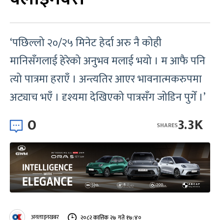
‘पछिल्लो २०/२५ मिनेट हेर्दा अरु नै कोही
मानिसँगलाई हेरेको अनुभव मलाई भयो । म आफै पनि
त्यो पात्रमा हराएँ । अन्त्यतिर आएर भावनात्मकरुपमा
अट्याच भएँ । दृश्यमा देखिएको पात्रसँग जोडिन पुगेँ ।’
0
3.3K
SHARES
अनलाइनखबर
२०८२ कात्तिक २७ गते १७:४०