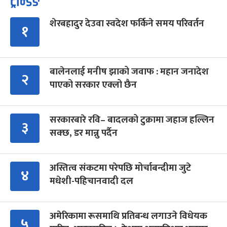
ट्रेन्डिङ
शेरबहादुर देउवा स्वदेश फर्किने समय परिवर्तन
१
बालेनलाई मनीष झाको जवाफ : महान जनादेश
२
पाएको सरकार एक्लो छैन
सरकारबारे रवि– बादलको टुक्रामा जहाज हल्लिन
३
सक्छ, डर मान्नु पर्दैन
अस्तित्व संकटमा परेपछि मोर्चाबन्दीमा जुटे
४
मधेशी-पहिचानवादी दल
अमेरिकामा रूसमाथि प्रतिबन्ध लगाउने विधेयक
५