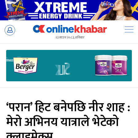
Skip
to
२३ साउन २०८३, शनिबार
content
‘परान’ हिट बनेपछि नीर शाह :
मेरो अभिनय यात्राले भेटेको
क्लाइमेक्स