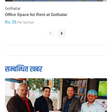
Gothatar
S
Office Space for Rent at Gothatar
H
Rs. 55
R
Per Sq.Feet
‹
›
सम्बन्धित खबर