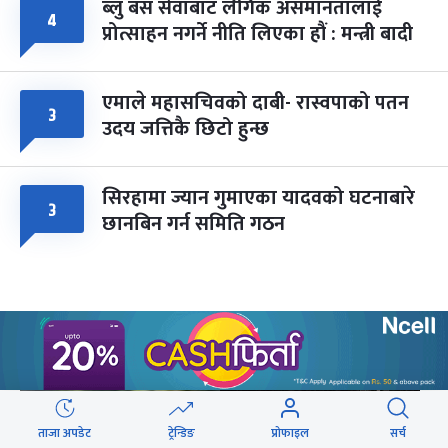
ब्लु बस सेवाबाट लैंगिक असमानतालाई
४
प्रोत्साहन नगर्ने नीति लिएका हौं : मन्त्री बादी
एमाले महासचिवको दाबी- रास्वपाको पतन
३
उदय जत्तिकै छिटो हुन्छ
सिरहामा ज्यान गुमाएका यादवको घटनाबारे
३
छानबिन गर्न समिति गठन
वेबस्टोरिज
ताजा अपडेट
ट्रेन्डिङ
प्रोफाइल
सर्च