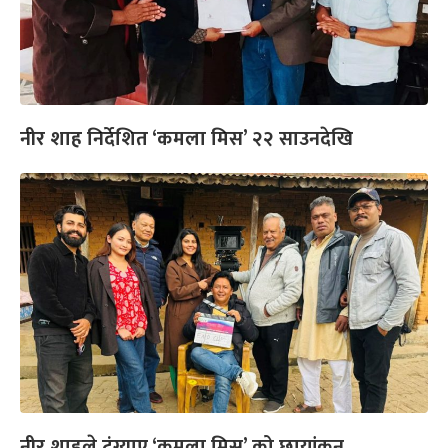
नीर शाह निर्देशित ‘कमला मिस’ २२ साउनदेखि
नीर शाहले टुंग्याए ‘कमला मिस’ को छायांकन