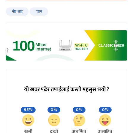
नीर शाह
परान
यो खबर पढेर तपाईलाई कस्तो महसुस भयो ?
95%
0%
0%
0%
खुसी
दुःखी
अचम्मित
उत्साहित