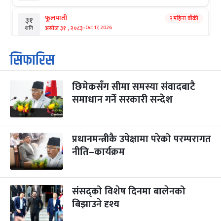
फूलपाती
२ महिना बाँकी
३१
-
असोज ३१ , २०८३
Oct 17, 2026
शनि
कार्तिक सङ्क्रान्ति
२ महिना बाँकी
१
सिफारिस
-
कार्तिक १, २०८३
Oct 18, 2026
आइत
छिमेकसँग सीमा समस्या संवादबाटै
महानवमी
२ महिना बाँकी
३
-
समाधान गर्ने सरकारी सन्देश
कार्तिक ३, २०८३
Oct 20, 2026
मंगल
विजयादशमी
२ महिना बाँकी
४
-
कार्तिक ४, २०८३
Oct 21, 2026
बुध
प्रधानमन्त्रीकै उपेक्षामा परेको परम्परागत
नीति–कार्यक्रम
पापा‌ङ्कुशा एकादशी व्रत
२ महिना बाँकी
५
-
कार्तिक ५, २०८३
Oct 22, 2026
बिहि
संसद्को विशेष दिनमा बालेनको
कुकुर तिहार
३ महिना बाँकी
२२
-
कार्तिक २२, २०८३
बिझाउने दृश्य
Nov 8, 2026
आइत