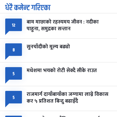
धेरै कमेन्ट गरिएका
पूर्णिमा व्रत
७ महिना बाँकी
७
-
चैत्र ७, २०८३
Mar 21, 2027
आइत
बाम माछाको रहस्यमय जीवन : नदीका
फागुपूर्णिमा
१२
७ महिना बाँकी
८
पाहुना, समुद्रका सन्तान
-
चैत्र ८, २०८३
Mar 22, 2027
सोम
सुनचाँदीको मूल्य बढ्यो
८
मधेशमा भयको रोटी सेक्दै सीके राउत
५
राजमार्ग दायाँबायाँका जग्गामा लाग्ने विकास
५
कर ५ प्रतिशत बिन्दु बढाइँदै