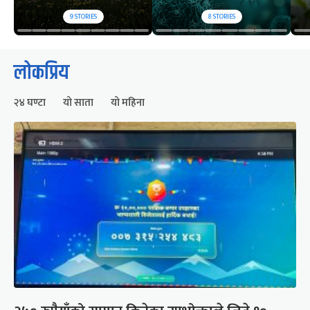
9
STORIES
8
STORIES
लोकप्रिय
२४ घण्टा
यो साता
यो महिना