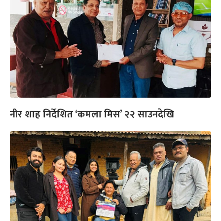
नीर शाह निर्देशित ‘कमला मिस’ २२ साउनदेखि