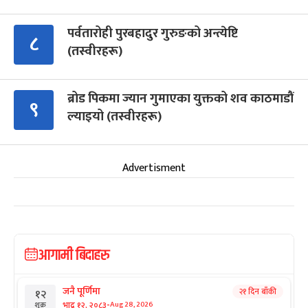
पर्वतारोही पुरबहादुर गुरुङको अन्त्येष्टि
८
(तस्वीरहरू)
ब्रोड पिकमा ज्यान गुमाएका युक्तको शव काठमाडौं
९
ल्याइयो (तस्वीरहरू)
Advertisment
आगामी बिदाहरु
जनै पूर्णिमा
२१ दिन बाँकी
१२
-
भाद्र १२, २०८३
Aug 28, 2026
शुक्र