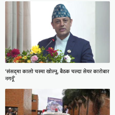
‘संसद्‍मा कालो चस्मा खोल्नू, बैठक चल्दा सेयर कारोबार
नगर्नू’