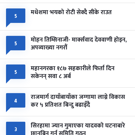
मधेशमा भयको रोटी सेक्दै सीके राउत
५
मोहन तिम्सिनाजी- मार्क्सवाद देववाणी होइन,
५
अपव्याख्या नगरौं
महानगरका १८७ सहकारीले फिर्ता दिन
५
सकेनन् सवा ८ अर्ब
राजमार्ग दायाँबायाँका जग्गामा लाग्ने विकास
४
कर ५ प्रतिशत बिन्दु बढाइँदै
सिरहामा ज्यान गुमाएका यादवको घटनाबारे
३
छानबिन गर्न समिति गठन