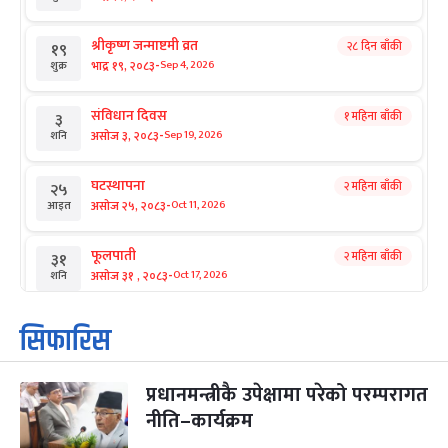
श्रीकृष्ण जन्माष्टमी व्रत
२८ दिन बाँकी
१९
-
भाद्र १९, २०८३
Sep 4, 2026
शुक्र
संविधान दिवस
१ महिना बाँकी
३
-
असोज ३, २०८३
Sep 19, 2026
शनि
घटस्थापना
२ महिना बाँकी
२५
-
असोज २५, २०८३
Oct 11, 2026
आइत
फूलपाती
२ महिना बाँकी
३१
-
असोज ३१ , २०८३
Oct 17, 2026
शनि
कार्तिक सङ्क्रान्ति
२ महिना बाँकी
१
सिफारिस
-
कार्तिक १, २०८३
Oct 18, 2026
आइत
प्रधानमन्त्रीकै उपेक्षामा परेको परम्परागत
महानवमी
२ महिना बाँकी
३
-
नीति–कार्यक्रम
कार्तिक ३, २०८३
Oct 20, 2026
मंगल