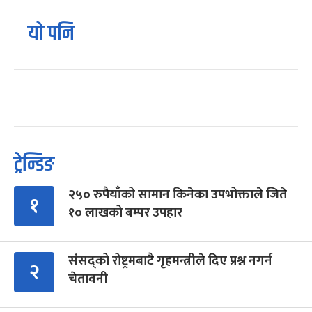
यो पनि
ट्रेन्डिङ
२५० रुपैयाँको सामान किनेका उपभोक्ताले जिते
१
१० लाखको बम्पर उपहार
संसद्को रोष्ट्रमबाटै गृहमन्त्रीले दिए प्रश्न नगर्न
२
चेतावनी