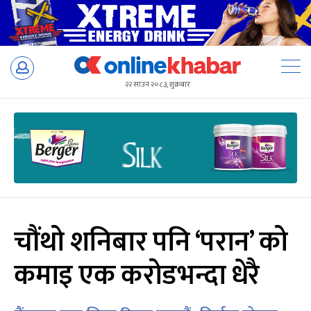
Skip
to
२२ साउन २०८३, शुक्रबार
content
चौंथो शनिबार पनि ‘परान’ को
कमाइ एक करोडभन्दा धेरै