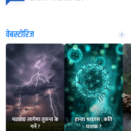
वेबस्टोरिज
चट्याङ लागेमा तुरुन्त के
हान्ता भाइरस : कति
गर्ने ?
घातक ?