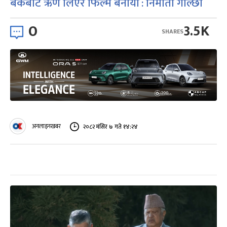
बैंकबाट ऋण लिएर फिल्म बनायौं : निर्माता गोल्छा
0
3.5K
SHARES
अनलाइनखबर
२०८२ मंसिर ७ गते १४:२४