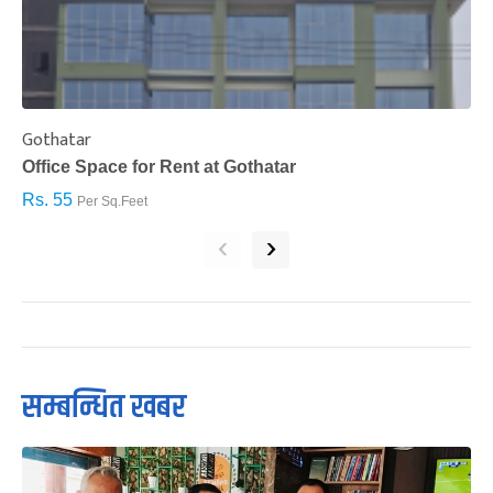
Gothatar
S
Office Space for Rent at Gothatar
H
Rs. 55
R
Per Sq.Feet
‹
›
सम्बन्धित खबर