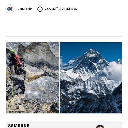
सुवास दर्नाल
२०८२ कात्तिक २५ गते ७:०८