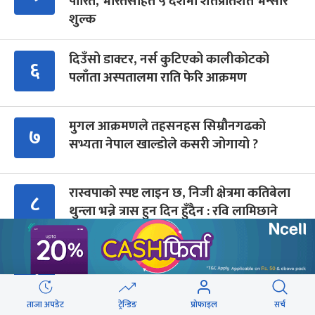
पारित, भारतसहित ५ देशमा शतप्रतिशत भन्सार
शुल्क
दिउँसो डाक्टर, नर्स कुटिएको कालीकोटको
६
पलाँता अस्पतालमा राति फेरि आक्रमण
मुगल आक्रमणले तहसनहस सिम्रौनगढको
७
सभ्यता नेपाल खाल्डोले कसरी जोगायो ?
रास्वपाको स्पष्ट लाइन छ, निजी क्षेत्रमा कतिबेला
८
थुन्ला भन्ने त्रास हुन दिन हुँदैन : रवि लामिछाने
जुँगुको छहरा झरनाको मोहनी
९
ताजा अपडेट
ट्रेन्डिङ
प्रोफाइल
सर्च