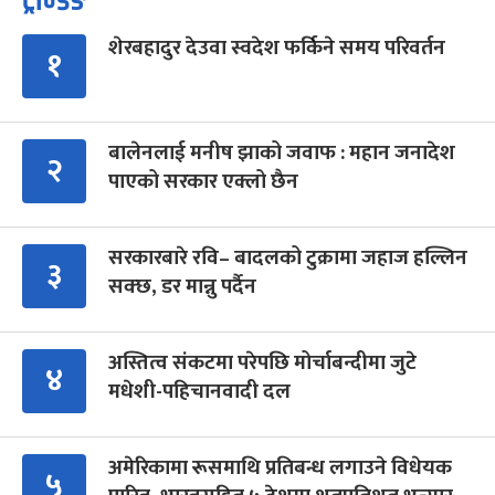
ट्रेन्डिङ
शेरबहादुर देउवा स्वदेश फर्किने समय परिवर्तन
१
बालेनलाई मनीष झाको जवाफ : महान जनादेश
२
पाएको सरकार एक्लो छैन
सरकारबारे रवि– बादलको टुक्रामा जहाज हल्लिन
३
सक्छ, डर मान्नु पर्दैन
अस्तित्व संकटमा परेपछि मोर्चाबन्दीमा जुटे
४
मधेशी-पहिचानवादी दल
अमेरिकामा रूसमाथि प्रतिबन्ध लगाउने विधेयक
५