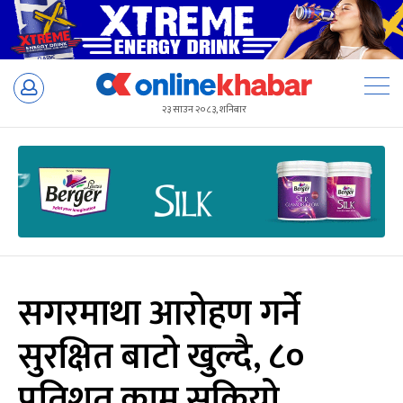
Skip
to
२३ साउन २०८३, शनिबार
content
सगरमाथा आरोहण गर्ने
सुरक्षित बाटो खुल्दै, ८०
प्रतिशत काम सकियो