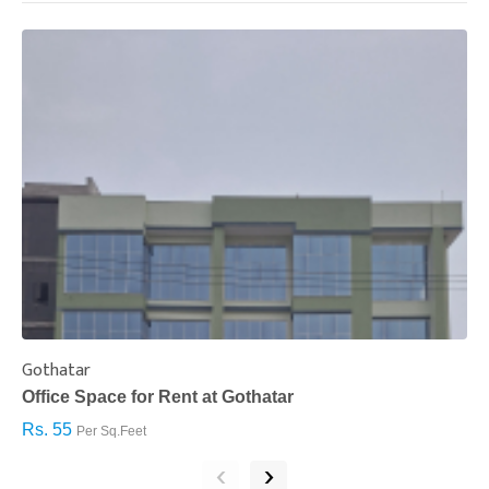
Gothatar
S
Office Space for Rent at Gothatar
H
Rs. 55
R
Per Sq.Feet
‹
›