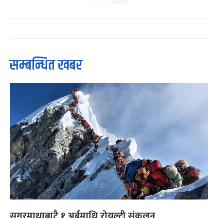
सम्बन्धित खबर
सगरमाथाबाटै १ अर्बमाथि रोयल्टी संकलन