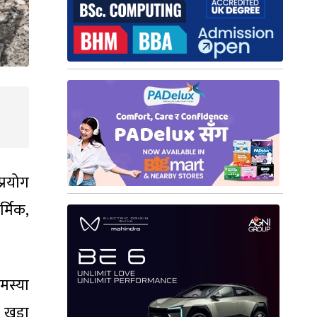
्रयोग
्मिक,
मस्या
ी खडा