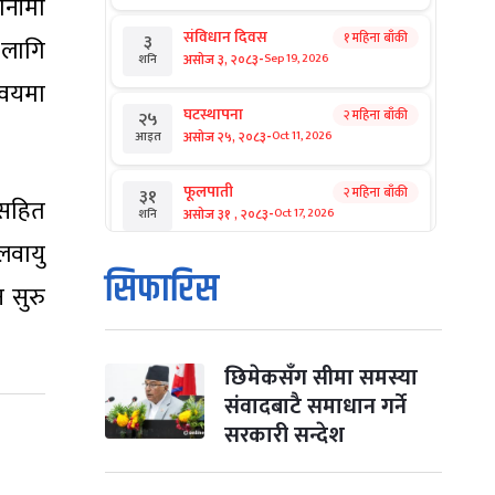
ानीमा
संविधान दिवस
१ महिना बाँकी
३
 लागि
-
असोज ३, २०८३
Sep 19, 2026
शनि
्वयमा
घटस्थापना
२ महिना बाँकी
२५
-
असोज २५, २०८३
Oct 11, 2026
आइत
फूलपाती
२ महिना बाँकी
३१
यसहित
-
असोज ३१ , २०८३
Oct 17, 2026
शनि
लवायु
कार्तिक सङ्क्रान्ति
२ महिना बाँकी
१
सिफारिस
 सुरु
-
कार्तिक १, २०८३
Oct 18, 2026
आइत
महानवमी
२ महिना बाँकी
३
-
कार्तिक ३, २०८३
Oct 20, 2026
मंगल
छिमेकसँग सीमा समस्या
संवादबाटै समाधान गर्ने
विजयादशमी
२ महिना बाँकी
४
सरकारी सन्देश
-
कार्तिक ४, २०८३
Oct 21, 2026
बुध