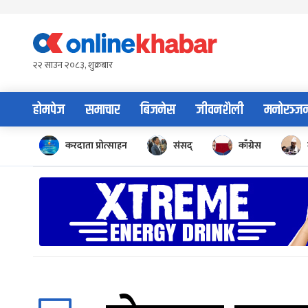
Skip
to
content
२२ साउन २०८३, शुक्रबार
होमपेज
समाचार
बिजनेस
जीवनशैली
मनोरञ्ज
करदाता प्रोत्साहन
संसद्
काँग्रेस