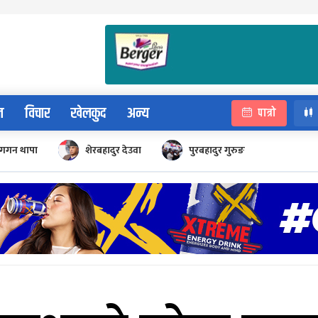
न
विचार
खेलकुद
अन्य
पात्रो
गगन थापा
शेरबहादुर देउवा
पुरबहादुर गुरुङ