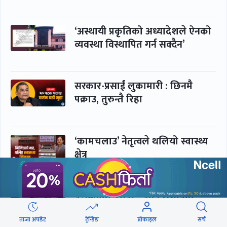
‘अस्थायी प्रकृतिको अध्यादेशले ऐनको
व्यवस्था विस्थापित गर्न सक्दैन’
सरकार-प्रसाईं लुकामारी : छिनमै
पक्राउ, तुरुन्तै रिहा
‘कामचलाउ’ नेतृत्वले थलियो स्वास्थ्य
क्षेत्र
पूर्णबहादुर-शेखर : पार्टी सभापति
ताक्थे, विभाजनको संघारमा
शशांकलाई अघि सारे
ताजा अपडेट
ट्रेन्डिङ
प्रोफाइल
सर्च