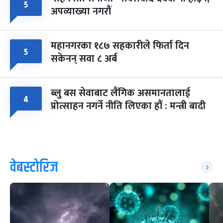
५
अपव्याख्या नगरौं
महानगरका १८७ सहकारीले फिर्ता दिन
५
सकेनन् सवा ८ अर्ब
ब्लु बस सेवाबाट लैंगिक असमानतालाई
४
प्रोत्साहन नगर्ने नीति लिएका हौं : मन्त्री बादी
वेबस्टोरिज