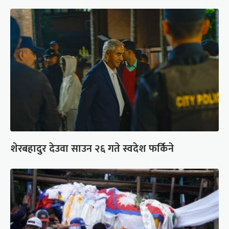
शेरबहादुर देउवा साउन २६ गते स्वदेश फर्किने