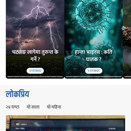
चट्याङ लागेमा तुरुन्त के
हान्ता भाइरस : कति
गर्ने ?
घातक ?
9
STORIES
8
STORIES
लोकप्रिय
२४ घण्टा
यो साता
यो महिना