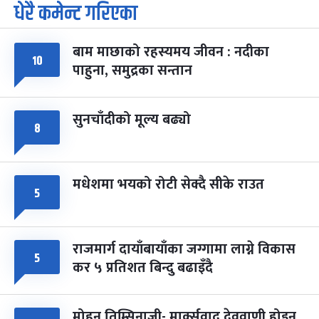
धेरै कमेन्ट गरिएका
पूर्णिमा व्रत
७ महिना बाँकी
७
-
चैत्र ७, २०८३
Mar 21, 2027
आइत
बाम माछाको रहस्यमय जीवन : नदीका
फागुपूर्णिमा
१०
७ महिना बाँकी
८
पाहुना, समुद्रका सन्तान
-
चैत्र ८, २०८३
Mar 22, 2027
सोम
सुनचाँदीको मूल्य बढ्यो
८
मधेशमा भयको रोटी सेक्दै सीके राउत
५
राजमार्ग दायाँबायाँका जग्गामा लाग्ने विकास
५
कर ५ प्रतिशत बिन्दु बढाइँदै
मोहन तिम्सिनाजी- मार्क्सवाद देववाणी होइन,