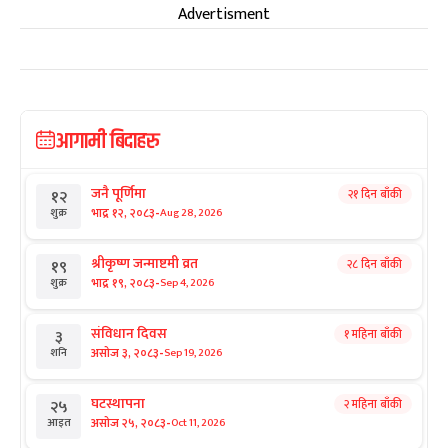
Advertisment
आगामी बिदाहरु
जनै पूर्णिमा
२१ दिन बाँकी
१२
-
भाद्र १२, २०८३
Aug 28, 2026
शुक्र
श्रीकृष्ण जन्माष्टमी व्रत
२८ दिन बाँकी
१९
-
भाद्र १९, २०८३
Sep 4, 2026
शुक्र
संविधान दिवस
१ महिना बाँकी
३
-
असोज ३, २०८३
Sep 19, 2026
शनि
घटस्थापना
२ महिना बाँकी
२५
-
असोज २५, २०८३
Oct 11, 2026
आइत