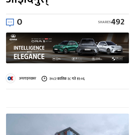
0
492
SHARES
अनलाइनखबर
२०८२ कात्तिक २८ गते १२:०६