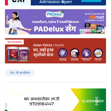
जेन–जी आन्दोलन