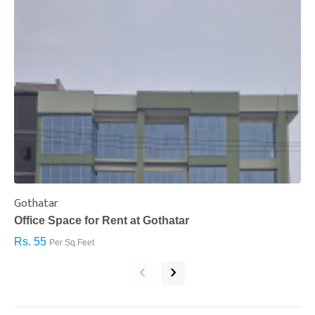
Gothatar
S
Office Space for Rent at Gothatar
H
Rs. 55
R
Per Sq.Feet
‹
›