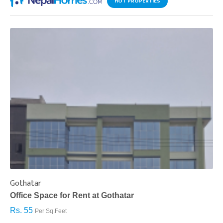
HOT PROPERTIES
Gothatar
S
Office Space for Rent at Gothatar
H
Rs. 55
R
Per Sq.Feet