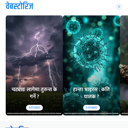
वेबस्टोरिज
चट्याङ लागेमा तुरुन्त के
हान्ता भाइरस : कति
गर्ने ?
घातक ?
9
STORIES
8
STORIES