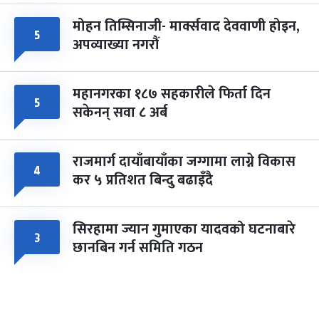
मोहन तिम्सिनाजी- मार्क्सवाद देववाणी होइन,
५
अपव्याख्या नगरौं
महानगरका १८७ सहकारीले फिर्ता दिन
५
सकेनन् सवा ८ अर्ब
राजमार्ग दायाँबायाँका जग्गामा लाग्ने विकास
४
कर ५ प्रतिशत बिन्दु बढाइँदै
सिरहामा ज्यान गुमाएका यादवको घटनाबारे
३
छानबिन गर्न समिति गठन