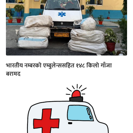
भारतीय नम्बरको एम्बुलेन्ससहित १४८ किलो गाँजा
बरामद