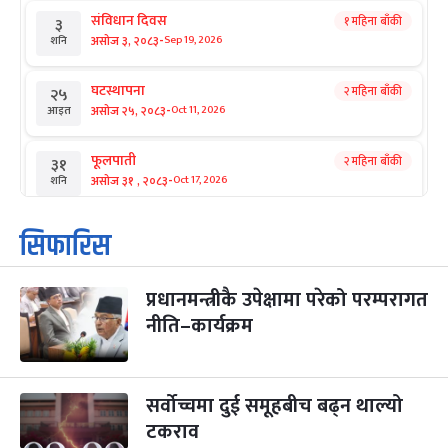
संविधान दिवस
१ महिना बाँकी
३
-
असोज ३, २०८३
Sep 19, 2026
शनि
घटस्थापना
२ महिना बाँकी
२५
-
असोज २५, २०८३
Oct 11, 2026
आइत
फूलपाती
२ महिना बाँकी
३१
-
असोज ३१ , २०८३
Oct 17, 2026
शनि
कार्तिक सङ्क्रान्ति
२ महिना बाँकी
१
सिफारिस
-
कार्तिक १, २०८३
Oct 18, 2026
आइत
प्रधानमन्त्रीकै उपेक्षामा परेको परम्परागत
महानवमी
२ महिना बाँकी
३
-
नीति–कार्यक्रम
कार्तिक ३, २०८३
Oct 20, 2026
मंगल
विजयादशमी
२ महिना बाँकी
४
-
कार्तिक ४, २०८३
Oct 21, 2026
बुध
सर्वोच्चमा दुई समूहबीच बढ्न थाल्यो
टकराव
पापा‌ङ्कुशा एकादशी व्रत
२ महिना बाँकी
५