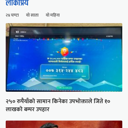
लोकप्रिय
२४ घण्टा
यो साता
यो महिना
२५० रुपैयाँको सामान किनेका उपभोक्ताले जिते १०
लाखको बम्पर उपहार