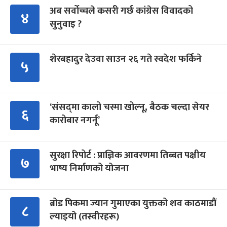
अब सर्वोच्चले कसरी गर्छ कांग्रेस विवादको
४
सुनुवाइ ?
शेरबहादुर देउवा साउन २६ गते स्वदेश फर्किने
५
‘संसद्‍मा कालो चस्मा खोल्नू, बैठक चल्दा सेयर
६
कारोबार नगर्नू’
सुरक्षा रिपोर्ट : प्राज्ञिक आवरणमा तिब्बत पक्षीय
७
भाष्य निर्माणको योजना
ब्रोड पिकमा ज्यान गुमाएका युक्तको शव काठमाडौं
८
ल्याइयो (तस्वीरहरू)