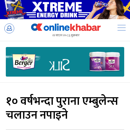
Skip
to
२२ साउन २०८३, शुक्रबार
content
१० वर्षभन्दा पुराना एम्बुलेन्स
चलाउन नपाइने