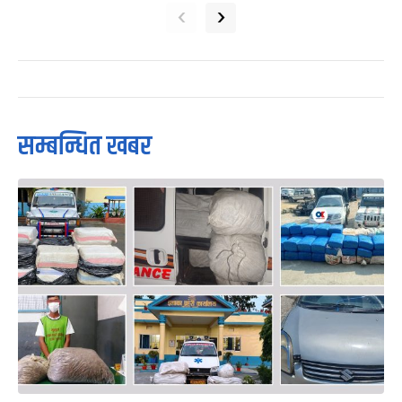
‹
›
सम्बन्धित खबर