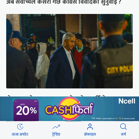
अब सर्वोच्चले कसरी गर्छ कांग्रेस विवादको सुनुवाइ ?
शेरबहादुर देउवा साउन २६ गते स्वदेश फर्किने
ताजा अपडेट
ट्रेन्डिङ
प्रोफाइल
सर्च