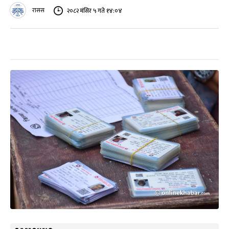
रासस
२०८२ मंसिर ५ गते १४:०४