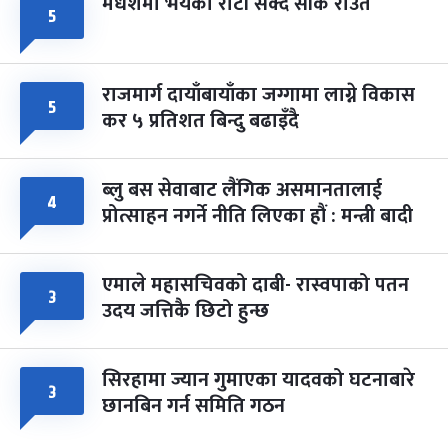
मधेशमा भयको रोटी सेक्दै सीके राउत
५
राजमार्ग दायाँबायाँका जग्गामा लाग्ने विकास
५
कर ५ प्रतिशत बिन्दु बढाइँदै
ब्लु बस सेवाबाट लैंगिक असमानतालाई
४
प्रोत्साहन नगर्ने नीति लिएका हौं : मन्त्री बादी
एमाले महासचिवको दाबी- रास्वपाको पतन
३
उदय जत्तिकै छिटो हुन्छ
सिरहामा ज्यान गुमाएका यादवको घटनाबारे
३
छानबिन गर्न समिति गठन