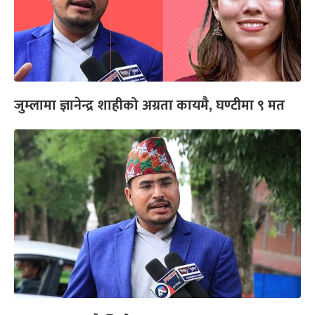
जुम्लामा ज्ञानेन्द्र शाहीको अग्रता कायमै, घण्टीमा ९ मत