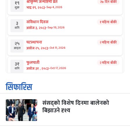
श्रीकृष्ण जन्माष्टमी व्रत
२७ दिन बाँकी
१९
-
भाद्र १९, २०८३
Sep 4, 2026
शुक्र
संविधान दिवस
१ महिना बाँकी
३
-
असोज ३, २०८३
Sep 19, 2026
शनि
घटस्थापना
२ महिना बाँकी
२५
-
असोज २५, २०८३
Oct 11, 2026
आइत
फूलपाती
२ महिना बाँकी
३१
-
असोज ३१ , २०८३
Oct 17, 2026
शनि
कार्तिक सङ्क्रान्ति
२ महिना बाँकी
१
सिफारिस
-
कार्तिक १, २०८३
Oct 18, 2026
आइत
संसद्को विशेष दिनमा बालेनको
महानवमी
२ महिना बाँकी
३
-
बिझाउने दृश्य
कार्तिक ३, २०८३
Oct 20, 2026
मंगल
विजयादशमी
२ महिना बाँकी
४
-
कार्तिक ४, २०८३
Oct 21, 2026
बुध