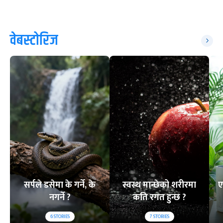
वेबस्टोरिज
सर्पले डसेमा के गर्ने, के
स्वस्थ मान्छेको शरीरमा
ए
नगर्ने ?
कति रगत हुन्छ ?
6
STORIES
7
STORIES