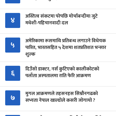
अस्तित्व संकटमा परेपछि मोर्चाबन्दीमा जुटे
४
मधेशी-पहिचानवादी दल
अमेरिकामा रूसमाथि प्रतिबन्ध लगाउने विधेयक
५
पारित, भारतसहित ५ देशमा शतप्रतिशत भन्सार
शुल्क
दिउँसो डाक्टर, नर्स कुटिएको कालीकोटको
६
पलाँता अस्पतालमा राति फेरि आक्रमण
मुगल आक्रमणले तहसनहस सिम्रौनगढको
७
सभ्यता नेपाल खाल्डोले कसरी जोगायो ?