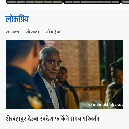
लोकप्रिय
२४ घण्टा
यो साता
यो महिना
शेरबहादुर देउवा स्वदेश फर्किने समय परिवर्तन