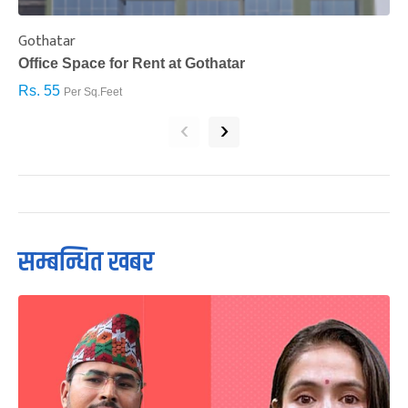
Gothatar
S
Office Space for Rent at Gothatar
H
Rs. 55
R
Per Sq.Feet
‹
›
सम्बन्धित खबर