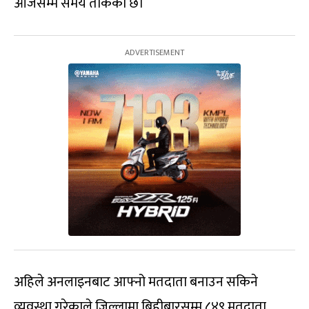
आजसम्म समय तोकेको छ।
अहिले अनलाइनबाट आफ्नो मतदाता बनाउन सकिने
व्यवस्था गरेकाले जिल्लामा बिहीबारसम्म ८४९ मतदाता