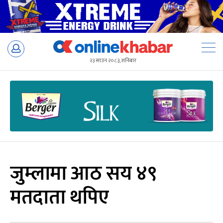
Skip
to
२३ साउन २०८३, शनिबार
content
जुम्लामा आठ सय ४९
मतदाता थपिए