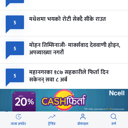
मधेशमा भयको रोटी सेक्दै सीके राउत
५
मोहन तिम्सिनाजी- मार्क्सवाद देववाणी होइन,
५
अपव्याख्या नगरौं
महानगरका १८७ सहकारीले फिर्ता दिन
५
सकेनन् सवा ८ अर्ब
राजमार्ग दायाँबायाँका जग्गामा लाग्ने विकास
४
कर ५ प्रतिशत बिन्दु बढाइँदै
ताजा अपडेट
ट्रेन्डिङ
प्रोफाइल
सर्च
सिरहामा ज्यान गुमाएका यादवको घटनाबारे