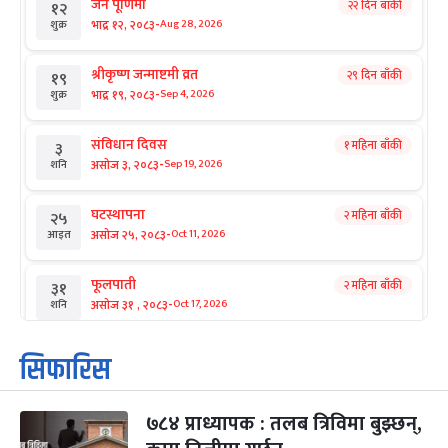
जनै पूर्णिमा
२२ दिन बाँकी
१२
-
भाद्र १२, २०८३
Aug 28, 2026
शुक्र
श्रीकृष्ण जन्माष्टमी व्रत
२९ दिन बाँकी
१९
-
भाद्र १९, २०८३
Sep 4, 2026
शुक्र
संविधान दिवस
१ महिना बाँकी
३
-
असोज ३, २०८३
Sep 19, 2026
शनि
घटस्थापना
२ महिना बाँकी
२५
-
असोज २५, २०८३
Oct 11, 2026
आइत
फूलपाती
२ महिना बाँकी
३१
-
असोज ३१ , २०८३
Oct 17, 2026
शनि
कार्तिक सङ्क्रान्ति
२ महिना बाँकी
१
सिफारिस
-
कार्तिक १, २०८३
Oct 18, 2026
आइत
७८४ प्राध्यापक : तलब त्रिविमा बुझ्छन्,
महानवमी
२ महिना बाँकी
३
-
कार्तिक ३, २०८३
Oct 20, 2026
मंगल