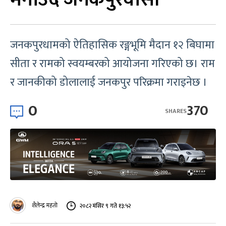
जनकपुरधामको ऐतिहासिक रङ्गभूमि मैदान १२ बिघामा
सीता र रामको स्वयम्बरको आयोजना गरिएको छ। राम
र जानकीको डोलालाई जनकपुर परिक्रमा गराइनेछ ।
0
370
SHARES
शैलेन्द्र महतो
२०८२ मंसिर ९ गते १३:५२