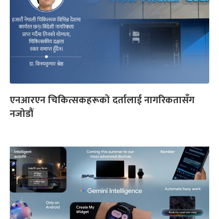
एनआरएन चिकित्सकहरूको दर्तालाई नागरिकतासँग
नजोडौं