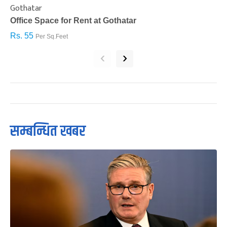
Gothatar
S
Office Space for Rent at Gothatar
H
Rs. 55
R
Per Sq.Feet
‹
›
सम्बन्धित खबर