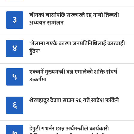
चीनको चासोपछि सरकारले रद्द गर्‍यो तिब्बती
३
अध्ययन सम्मेलन
‘भेलामा गएकै कारण जनप्रतिनिधिलाई कारबाही
४
हुँदैन’
एकवर्षे मुख्यमन्त्री बन्न एमालेको शक्ति संघर्ष
५
उत्कर्षमा
शेरबहादुर देउवा साउन २६ गते स्वदेश फर्किने
६
डेपुटी गभर्नर छान्न अर्थमन्त्रीले कार्यकारी
७