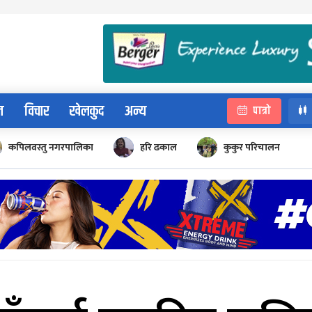
न
विचार
खेलकुद
अन्य
पात्रो
कपिलवस्तु नगरपालिका
हरि ढकाल
कुकुर परिचालन