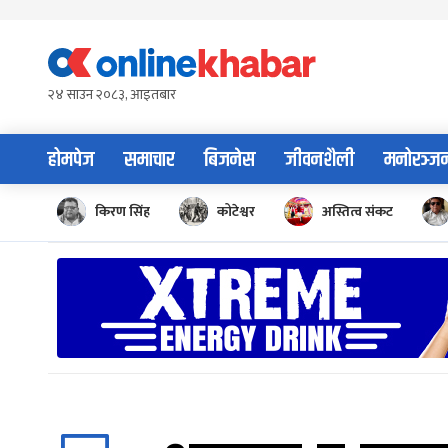
Skip
to
content
२४ साउन २०८३, आइतबार
होमपेज
समाचार
बिजनेस
जीवनशैली
मनोरञ्ज
किरण सिंह
कोटेश्वर
अस्तित्व संकट