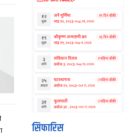
जनै पूर्णिमा
१९ दिन बाँकी
१२
-
भाद्र १२, २०८३
Aug 28, 2026
शुक्र
श्रीकृष्ण जन्माष्टमी व्रत
२६ दिन बाँकी
१९
-
भाद्र १९, २०८३
Sep 4, 2026
शुक्र
संविधान दिवस
१ महिना बाँकी
३
-
असोज ३, २०८३
Sep 19, 2026
शनि
घटस्थापना
२ महिना बाँकी
२५
-
असोज २५, २०८३
Oct 11, 2026
आइत
फूलपाती
२ महिना बाँकी
३१
-
असोज ३१ , २०८३
Oct 17, 2026
शनि
ी
कार्तिक सङ्क्रान्ति
२ महिना बाँकी
१
सिफारिस
-
वा
कार्तिक १, २०८३
Oct 18, 2026
आइत