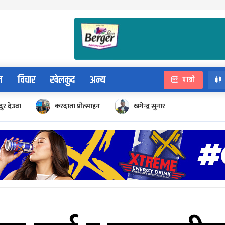
न
विचार
खेलकुद
अन्य
पात्रो
ुर देउवा
करदाता प्रोत्साहन
खगेन्द्र सुनार