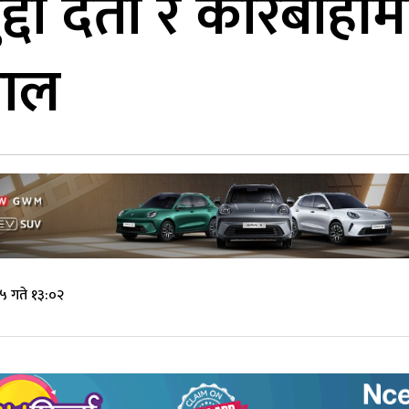
मुद्दा दर्ता र कारबा
नाल
५ गते १३:०२