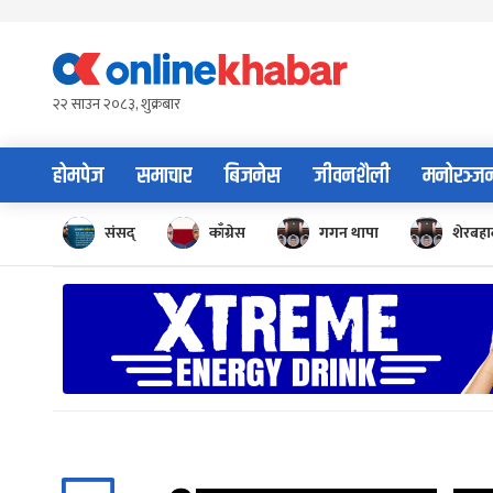
Skip
to
content
२२ साउन २०८३, शुक्रबार
होमपेज
समाचार
बिजनेस
जीवनशैली
मनोरञ्ज
संसद्
काँग्रेस
गगन थापा
शेरबहाद