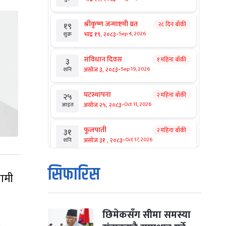
श्रीकृष्ण जन्माष्टमी व्रत
२८ दिन बाँकी
१९
-
भाद्र १९, २०८३
Sep 4, 2026
शुक्र
संविधान दिवस
१ महिना बाँकी
३
-
असोज ३, २०८३
Sep 19, 2026
शनि
घटस्थापना
२ महिना बाँकी
२५
-
असोज २५, २०८३
Oct 11, 2026
आइत
फूलपाती
२ महिना बाँकी
३१
-
असोज ३१ , २०८३
Oct 17, 2026
शनि
कार्तिक सङ्क्रान्ति
२ महिना बाँकी
१
सिफारिस
-
गामी
कार्तिक १, २०८३
Oct 18, 2026
आइत
महानवमी
२ महिना बाँकी
३
-
कार्तिक ३, २०८३
Oct 20, 2026
मंगल
छिमेकसँग सीमा समस्या