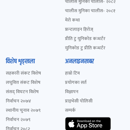
चालीस मुनिका चालीस- २०८२
चालीस मुनिका चालीस- २०८१
मेरो कथा
फ्रन्टलाइन हिरोज्
प्रीति टु युनिकोड कन्भर्टर
युनिकोड टु प्रीति कन्भर्टर
विशेष शृङ्खला
अनलाइनखबर
सहकारी संकट विशेष
हाम्रो टिम
लघुवित्त संकट विशेष
प्रयोगका सर्त
संसद् विघटन विशेष
विज्ञापन
निर्वाचन २०७४
प्राइभेसी पोलिसी
स्थानीय चुनाव २०७९
सम्पर्क
निर्वाचन २०७९
निर्वाचन २०८२