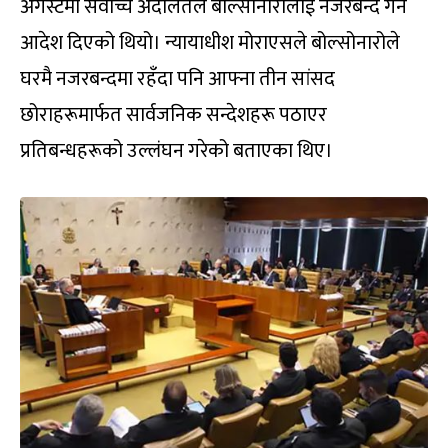
अगस्टमा सर्वोच्च अदालतले बोल्सोनारोलाई नजरबन्द गर्ने
आदेश दिएको थियो। न्यायाधीश मोराएसले बोल्सोनारोले
घरमै नजरबन्दमा रहँदा पनि आफ्ना तीन सांसद
छोराहरूमार्फत सार्वजनिक सन्देशहरू पठाएर
प्रतिबन्धहरूको उल्लंघन गरेको बताएका थिए।