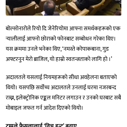
बोल्सोनारोले रियो दि जेनेरियोमा आफ्ना समर्थकहरूको एक
र्‍यालीलाई आफ्नो छोराको फोनबाट सम्बोधन गरेका थिए।
यस क्रममा उनले भनेका थिए, ‘नमस्ते कोपाकबाना, गुड
अफ्टरनुन मेरो ब्राजिल, यो हाम्रो स्वतन्त्रताको लागि हो ।’
अदालतले यसलाई नियमहरूको सीधा अवहेलना बताएको
थियो। यसपछि सर्वोच्च अदालतले उनलाई घरमा नजरबन्द
राख्न, इलेक्ट्रोनिक एङ्कल मनिटर लगाउन र उनको घरबाट सबै
मोबाइल जफत गर्न आदेश दिएको थियो।
ट्रम्पले फैसलालाई ‘विच हन्ट’ बताए