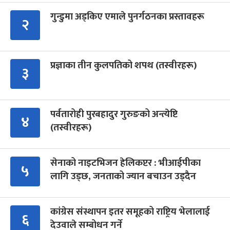
गुन्डुमा अड्किए एमाले पुनर्गठनका प्रस्तावहरू
२
प्रज्ञाका तीन कुलपतिको शपथ (तस्वीरहरू)
३
पर्वतारोही पुरबहादुर गुरुङको अन्त्येष्टि
४
(तस्वीरहरू)
सेनाको नाइटभिजन हेलिकप्टर : भीआईपीका
५
लागि उड्छ, जनताको ज्यान बचाउन उड्दैन
कांग्रेस संस्थापन इतर समूहको राष्ट्रिय भेलालाई
६
देउवाले सम्बोधन गर्ने