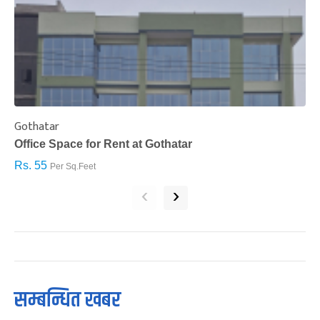
Gothatar
S
Office Space for Rent at Gothatar
H
Rs. 55
R
Per Sq.Feet
‹
›
सम्बन्धित खबर