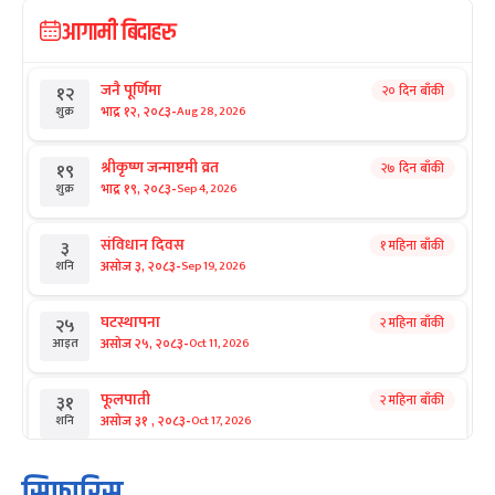
आगामी बिदाहरु
जनै पूर्णिमा
२० दिन बाँकी
१२
-
भाद्र १२, २०८३
Aug 28, 2026
शुक्र
श्रीकृष्ण जन्माष्टमी व्रत
२७ दिन बाँकी
१९
-
भाद्र १९, २०८३
Sep 4, 2026
शुक्र
संविधान दिवस
१ महिना बाँकी
३
-
असोज ३, २०८३
Sep 19, 2026
शनि
घटस्थापना
२ महिना बाँकी
२५
-
असोज २५, २०८३
Oct 11, 2026
आइत
फूलपाती
२ महिना बाँकी
३१
-
असोज ३१ , २०८३
Oct 17, 2026
शनि
कार्तिक सङ्क्रान्ति
२ महिना बाँकी
१
सिफारिस