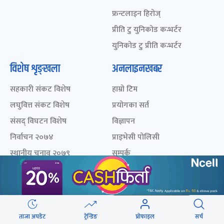
फ्रन्टलाइन हिरोज्
प्रीति टु युनिकोड कन्भर्टर
युनिकोड टु प्रीति कन्भर्टर
विशेष शृङ्खला
अनलाइनखबर
सहकारी संकट विशेष
हाम्रो टिम
लघुवित्त संकट विशेष
प्रयोगका सर्त
संसद् विघटन विशेष
विज्ञापन
निर्वाचन २०७४
प्राइभेसी पोलिसी
स्थानीय चुनाव २०७९
सम्पर्क
निर्वाचन २०७९
निर्वाचन २०८२
एमाले महाधिवेशन २०८२
विश्वकप २०२२
ताजा अपडेट
ट्रेन्डिङ
प्रोफाइल
सर्च