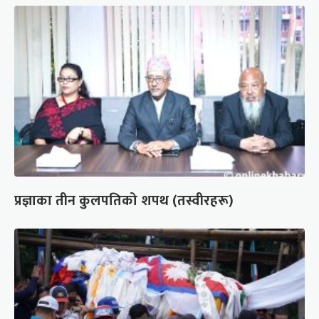
प्रज्ञाका तीन कुलपतिको शपथ (तस्वीरहरू)