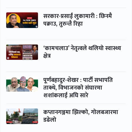
सरकार-प्रसाईं लुकामारी : छिनमै
पक्राउ, तुरुन्तै रिहा
‘कामचलाउ’ नेतृत्वले थलियो स्वास्थ्य
क्षेत्र
पूर्णबहादुर-शेखर : पार्टी सभापति
ताक्थे, विभाजनको संघारमा
शशांकलाई अघि सारे
कप्तानगञ्जमा झिल्को, गोलबजारमा
डढेलो