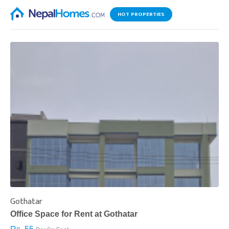
HOT PROPERTIES
Gothatar
S
Office Space for Rent at Gothatar
H