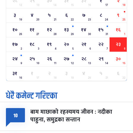
२८
२९
३०
३१
३२
१
२
12
13
14
15
16
17
18
सोनम ल्होछार
६ महिना बाँकी
२४
३
४
५
६
७
८
९
-
माघ २४, २०८३
Feb 7, 2027
आइत
19
20
21
22
23
24
25
१०
११
१२
१३
१४
१५
१६
महाशिवरात्रि व्रत
७ महिना बाँकी
२२
26
27
-
28
29
30
31
1
फाल्गुन २२, २०८३
Mar 6, 2027
शनि
१७
१८
१९
२०
२१
२२
२३
2
3
4
5
6
7
8
अन्तराष्ट्रिय नारी दिवस
७ महिना बाँकी
२४
-
फाल्गुन २४, २०८३
Mar 8, 2027
सोम
२४
२५
२६
२७
२८
२९
३०
9
10
11
12
13
14
15
ग्याल्पो ल्होसार
७ महिना बाँकी
२५
३१
१
२
३
४
५
६
-
फाल्गुन २५, २०८३
Mar 9, 2027
मंगल
16
17
18
19
20
21
22
धेरै कमेन्ट गरिएका
पूर्णिमा व्रत
७ महिना बाँकी
७
-
चैत्र ७, २०८३
Mar 21, 2027
आइत
बाम माछाको रहस्यमय जीवन : नदीका
फागुपूर्णिमा
७ महिना बाँकी
८
१०
पाहुना, समुद्रका सन्तान
-
चैत्र ८, २०८३
Mar 22, 2027
सोम