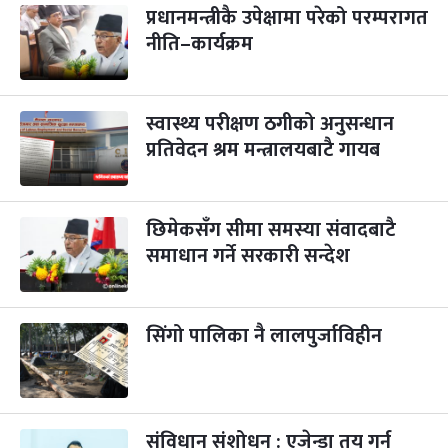
प्रधानमन्त्रीकै उपेक्षामा परेको परम्परागत
महानवमी
२ महिना बाँकी
३
-
नीति–कार्यक्रम
कार्तिक ३, २०८३
Oct 20, 2026
मंगल
विजयादशमी
२ महिना बाँकी
४
-
कार्तिक ४, २०८३
Oct 21, 2026
बुध
स्वास्थ्य परीक्षण ठगीको अनुसन्धान
प्रतिवेदन श्रम मन्त्रालयबाटै गायब
पापा‌ङ्कुशा एकादशी व्रत
२ महिना बाँकी
५
-
कार्तिक ५, २०८३
Oct 22, 2026
बिहि
छिमेकसँग सीमा समस्या संवादबाटै
कुकुर तिहार
३ महिना बाँकी
२२
-
कार्तिक २२, २०८३
समाधान गर्ने सरकारी सन्देश
Nov 8, 2026
आइत
गाई पूजा
३ महिना बाँकी
२३
-
कार्तिक २३, २०८३
Nov 9, 2026
सोम
सिंगो पालिका नै लालपुर्जाविहीन
गोरुपुजा
३ महिना बाँकी
२४
-
कार्तिक २४, २०८३
Nov 10, 2026
मंगल
संविधान संशोधन : एजेन्डा तय गर्न
भाइटीका
३ महिना बाँकी
२५