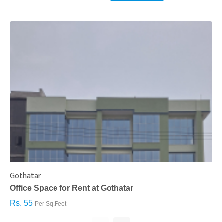
Gothatar
S
Office Space for Rent at Gothatar
H
Rs. 55
R
Per Sq.Feet