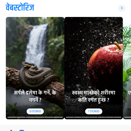
वेबस्टोरिज
सर्पले डसेमा के गर्ने, के
स्वस्थ मान्छेको शरीरमा
ए
नगर्ने ?
कति रगत हुन्छ ?
6
STORIES
7
STORIES