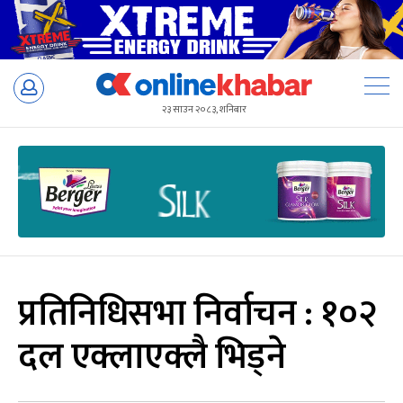
Skip
to
२३ साउन २०८३, शनिबार
content
प्रतिनिधिसभा निर्वाचन : १०२
दल एक्लाएक्लै भिड्ने