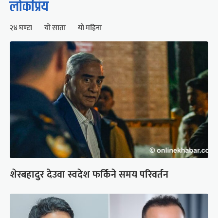
लोकप्रिय
२४ घण्टा
यो साता
यो महिना
शेरबहादुर देउवा स्वदेश फर्किने समय परिवर्तन