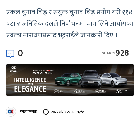
एकल चुनाव चिह्न र संयुक्त चुनाव चिह्न प्रयोग गरी ११४
वटा राजनितिक दलले निर्वाचनमा भाग लिने आयोगका
प्रवक्ता नारायणप्रसाद भट्टराईले जानकारी दिए ।
0
928
SHARES
अनलाइनखबर
२०८२ मंसिर २१ गते १६:५८