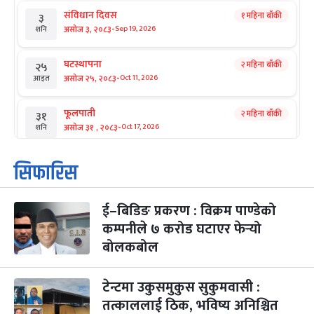
संविधान दिवस
१ महिना बाँकी
३
-
असोज ३, २०८३
Sep 19, 2026
शनि
घटस्थापना
२ महिना बाँकी
२५
-
असोज २५, २०८३
Oct 11, 2026
आइत
फूलपाती
२ महिना बाँकी
३१
-
असोज ३१ , २०८३
Oct 17, 2026
शनि
कार्तिक सङ्क्रान्ति
२ महिना बाँकी
१
सिफारिस
-
कार्तिक १, २०८३
Oct 18, 2026
आइत
ई–बिडिङ प्रकरण : विक्रम पाण्डेको
महानवमी
२ महिना बाँकी
३
-
कम्पनीले ७ करोड घटाएर फेर्‍यो
कार्तिक ३, २०८३
Oct 20, 2026
मंगल
बोलकबोल
विजयादशमी
२ महिना बाँकी
४
-
कार्तिक ४, २०८३
Oct 21, 2026
बुध
टेन्टमा उकुसमुकुस सुकुमवासी :
तत्काललाई ठिक, भविष्य अनिश्चित
पापा‌ङ्कुशा एकादशी व्रत
२ महिना बाँकी
५