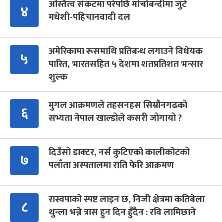
अस्तित्व संकटमा परेपछि मोर्चाबन्दीमा जुटे
४
मधेशी-पहिचानवादी दल
अमेरिकामा रूसमाथि प्रतिबन्ध लगाउने विधेयक
५
पारित, भारतसहित ५ देशमा शतप्रतिशत भन्सार
शुल्क
मुगल आक्रमणले तहसनहस सिम्रौनगढको
६
सभ्यता नेपाल खाल्डोले कसरी जोगायो ?
दिउँसो डाक्टर, नर्स कुटिएको कालीकोटको
७
पलाँता अस्पतालमा राति फेरि आक्रमण
रास्वपाको स्पष्ट लाइन छ, निजी क्षेत्रमा कतिबेला
८
थुन्ला भन्ने त्रास हुन दिन हुँदैन : रवि लामिछाने