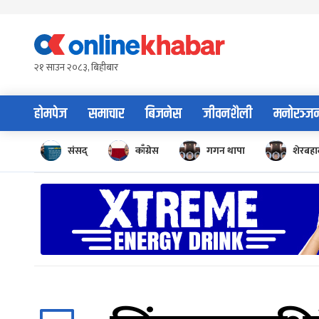
Skip
to
content
२१ साउन २०८३, बिहीबार
होमपेज
समाचार
बिजनेस
जीवनशैली
मनोरञ्ज
संसद्
काँग्रेस
गगन थापा
शेरबहाद