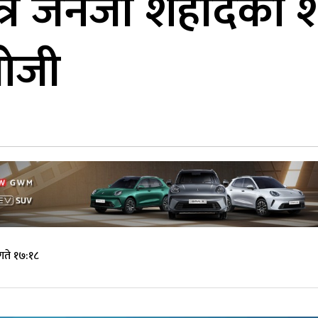
त्रै जेनजी शहीदका
खोजी
गते १७:१८