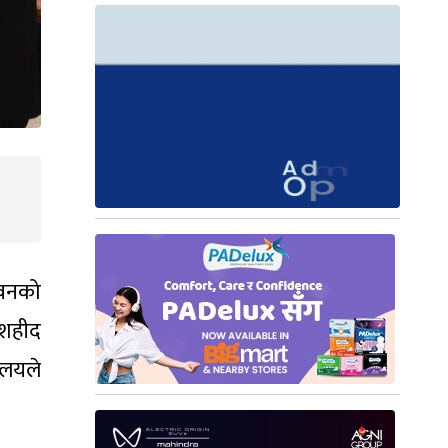
भवनको
 शहीद
ालयले