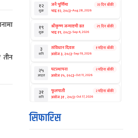
जनै पूर्णिमा
२२ दिन बाँकी
१२
-
भाद्र १२, २०८३
Aug 28, 2026
शुक्र
झनामा
श्रीकृष्ण जन्माष्टमी व्रत
२९ दिन बाँकी
१९
-
भाद्र १९, २०८३
Sep 4, 2026
शुक्र
संविधान दिवस
१ महिना बाँकी
३
-
असोज ३, २०८३
Sep 19, 2026
शनि
र तीन
घटस्थापना
२ महिना बाँकी
२५
-
असोज २५, २०८३
Oct 11, 2026
आइत
फूलपाती
२ महिना बाँकी
३१
-
असोज ३१ , २०८३
Oct 17, 2026
शनि
कार्तिक सङ्क्रान्ति
२ महिना बाँकी
१
सिफारिस
-
कार्तिक १, २०८३
Oct 18, 2026
आइत
महानवमी
२ महिना बाँकी
३