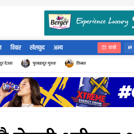
न
विचार
खेलकुद
अन्य
पात्रो
ुर देउवा
पुरबहादुर गुरुङ
तिब्बत