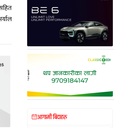
ूसहित
र्याल
आगामी बिदाहरु