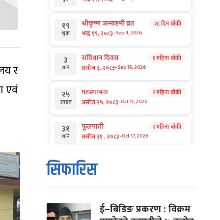
श्रीकृष्ण जन्माष्टमी व्रत
२८ दिन बाँकी
१९
-
भाद्र १९, २०८३
Sep 4, 2026
शुक्र
संविधान दिवस
१ महिना बाँकी
३
-
ालय र
असोज ३, २०८३
Sep 19, 2026
शनि
ा एवं
घटस्थापना
२ महिना बाँकी
२५
-
असोज २५, २०८३
Oct 11, 2026
आइत
फूलपाती
२ महिना बाँकी
३१
-
असोज ३१ , २०८३
Oct 17, 2026
शनि
कार्तिक सङ्क्रान्ति
२ महिना बाँकी
१
सिफारिस
-
कार्तिक १, २०८३
Oct 18, 2026
आइत
महानवमी
२ महिना बाँकी
३
-
कार्तिक ३, २०८३
Oct 20, 2026
मंगल
ई–बिडिङ प्रकरण : विक्रम