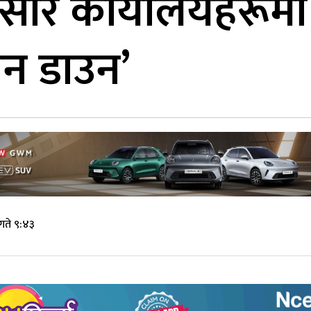
सार कार्यालयहरूमा 
ेन डाउन’
गते ९:४३