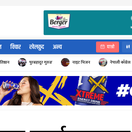
न
विचार
खेलकुद
अन्य
पात्रो
रतिष्ठान
पुरबहादुर गुरुङ
नाइट भिजन
नेपाली काँग्रेस