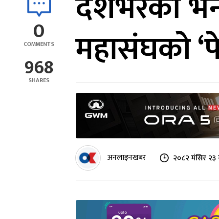
देशभरका भन्
0
महासंघको ‘प
COMMENTS
968
SHARES
अनलाइनखबर
२०८२ मंसिर २३ 