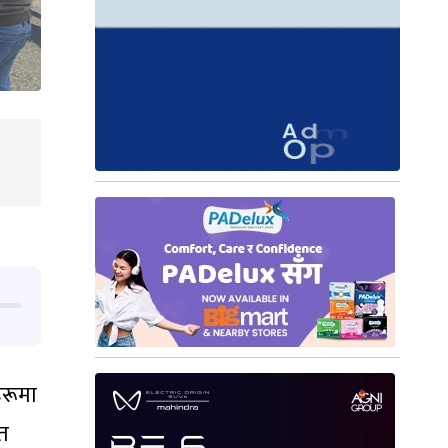
हरूमा
रत