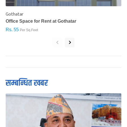
Gothatar
S
Office Space for Rent at Gothatar
H
Rs. 55
R
Per Sq.Feet
‹
›
सम्बन्धित खबर