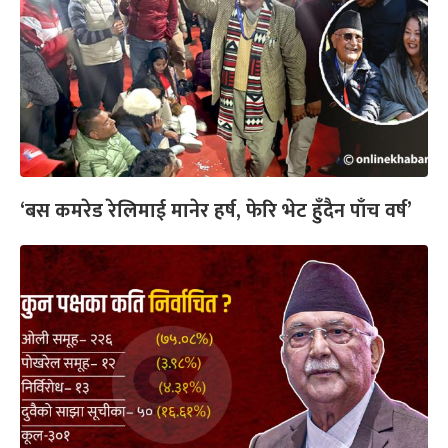
‘बस कमरेड रेलिमाई मानेर हर्ष, फेरि भेट हुँदैन पाँच वर्ष’