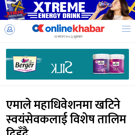
Skip
to
२२ साउन २०८३, शुक्रबार
content
एमाले महाधिवेशनमा खटिने
स्वयंसेवकलाई विशेष तालिम
दिइँदै