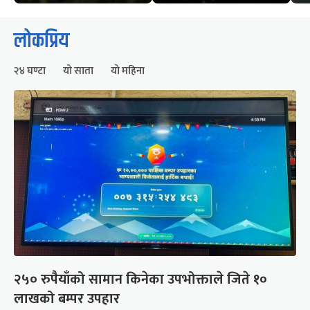
लोकप्रिय
२४ घण्टा
यो साता
यो महिना
२५० रुपैयाँको सामान किनेका उपभोक्ताले जिते १०
लाखको बम्पर उपहार