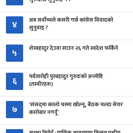
अब सर्वोच्चले कसरी गर्छ कांग्रेस विवादको
४
सुनुवाइ ?
शेरबहादुर देउवा साउन २६ गते स्वदेश फर्किने
५
पर्वतारोही पुरबहादुर गुरुङको अन्त्येष्टि
६
(तस्वीरहरू)
‘संसद्‍मा कालो चस्मा खोल्नू, बैठक चल्दा सेयर
७
कारोबार नगर्नू’
सुरक्षा रिपोर्ट : प्राज्ञिक आवरणमा तिब्बत पक्षीय