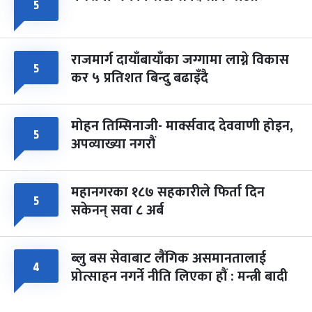
५
राजमार्ग दायाँबायाँका जग्गामा लाग्ने विकास
५
कर ५ प्रतिशत बिन्दु बढाइँदै
मोहन तिम्सिनाजी- मार्क्सवाद देववाणी होइन,
५
अपव्याख्या नगरौं
महानगरका १८७ सहकारीले फिर्ता दिन
५
सकेनन् सवा ८ अर्ब
ब्लु बस सेवाबाट लैंगिक असमानतालाई
४
प्रोत्साहन नगर्ने नीति लिएका हौं : मन्त्री बादी