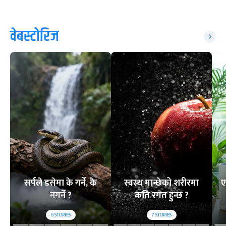
वेबस्टोरिज
सर्पले डसेमा के गर्ने, के
स्वस्थ मान्छेको शरीरमा
ए
नगर्ने ?
कति रगत हुन्छ ?
6
STORIES
7
STORIES