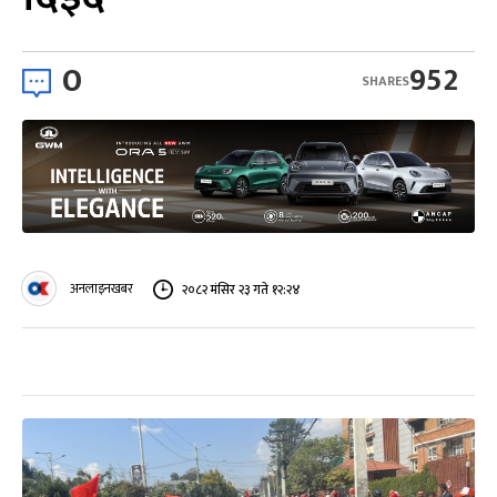
0
952
SHARES
अनलाइनखबर
२०८२ मंसिर २३ गते १२:२४