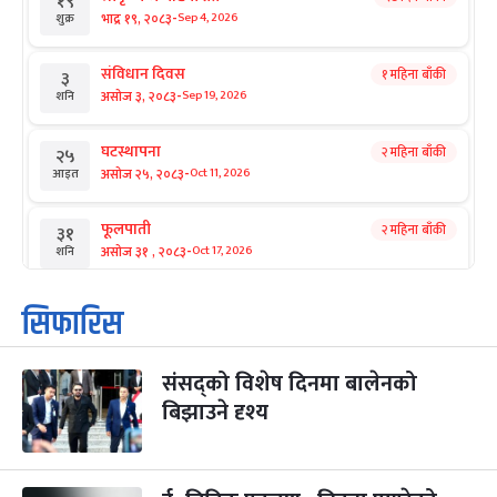
१९
-
भाद्र १९, २०८३
Sep 4, 2026
शुक्र
संविधान दिवस
१ महिना बाँकी
३
-
असोज ३, २०८३
Sep 19, 2026
शनि
घटस्थापना
२ महिना बाँकी
२५
-
असोज २५, २०८३
Oct 11, 2026
आइत
फूलपाती
२ महिना बाँकी
३१
-
असोज ३१ , २०८३
Oct 17, 2026
शनि
कार्तिक सङ्क्रान्ति
२ महिना बाँकी
१
सिफारिस
-
कार्तिक १, २०८३
Oct 18, 2026
आइत
संसद्को विशेष दिनमा बालेनको
महानवमी
२ महिना बाँकी
३
-
बिझाउने दृश्य
कार्तिक ३, २०८३
Oct 20, 2026
मंगल
विजयादशमी
२ महिना बाँकी
४
-
कार्तिक ४, २०८३
Oct 21, 2026
बुध