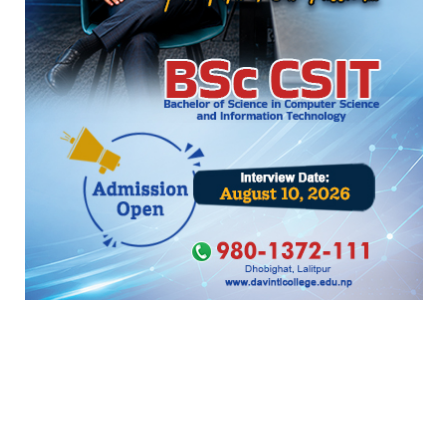
क्यालेन्डर
साउन २०८३
Jul
Aug 2026
/
आ
सो
मं
बु
बि
शु
श
२८
२९
३०
३१
३२
१
२
12
13
14
15
16
17
18
३
४
५
६
७
८
९
19
20
21
22
23
24
25
१०
११
१२
१३
१४
१५
१६
26
27
28
29
30
31
1
१७
१८
१९
२०
२१
२२
२३
2
3
4
5
6
7
8
२४
२५
२६
२७
२८
२९
३०
9
10
11
12
13
14
15
३१
१
२
३
४
५
६