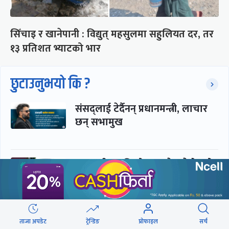
सिँचाइ र खानेपानी : विद्युत् महसुलमा सहुलियत दर, तर
१३ प्रतिशत भ्याटको भार
छुटाउनुभयो कि ?
संसद्लाई टेर्दैनन् प्रधानमन्त्री, लाचार
छन् सभामुख
‘अस्थायी प्रकृतिको अध्यादेशले ऐनको
व्यवस्था विस्थापित गर्न सक्दैन’
सरकार-प्रसाईं लुकामारी : छिनमै
ताजा अपडेट
ट्रेन्डिङ
प्रोफाइल
सर्च