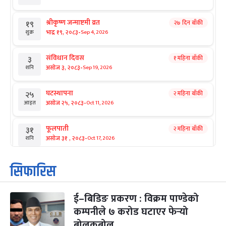
श्रीकृष्ण जन्माष्टमी व्रत
२७ दिन बाँकी
१९
-
भाद्र १९, २०८३
Sep 4, 2026
शुक्र
संविधान दिवस
१ महिना बाँकी
३
-
असोज ३, २०८३
Sep 19, 2026
शनि
घटस्थापना
२ महिना बाँकी
२५
-
असोज २५, २०८३
Oct 11, 2026
आइत
फूलपाती
२ महिना बाँकी
३१
-
असोज ३१ , २०८३
Oct 17, 2026
शनि
कार्तिक सङ्क्रान्ति
२ महिना बाँकी
१
सिफारिस
-
कार्तिक १, २०८३
Oct 18, 2026
आइत
ई–बिडिङ प्रकरण : विक्रम पाण्डेको
महानवमी
२ महिना बाँकी
३
-
कम्पनीले ७ करोड घटाएर फेर्‍यो
कार्तिक ३, २०८३
Oct 20, 2026
मंगल
बोलकबोल