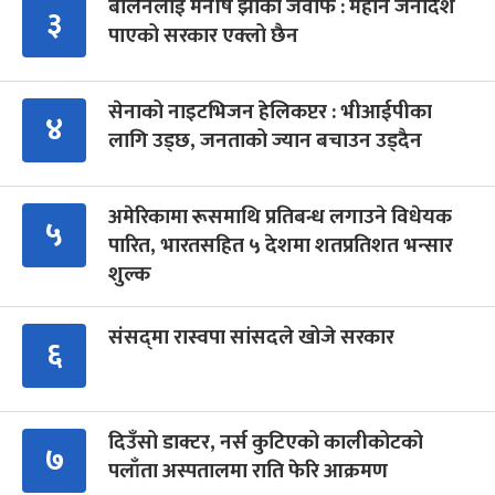
बालेनलाई मनीष झाको जवाफ : महान जनादेश
३
पाएको सरकार एक्लो छैन
सेनाको नाइटभिजन हेलिकप्टर : भीआईपीका
४
लागि उड्छ, जनताको ज्यान बचाउन उड्दैन
अमेरिकामा रूसमाथि प्रतिबन्ध लगाउने विधेयक
५
पारित, भारतसहित ५ देशमा शतप्रतिशत भन्सार
शुल्क
संसद्‍मा रास्वपा सांसदले खोजे सरकार
६
दिउँसो डाक्टर, नर्स कुटिएको कालीकोटको
७
पलाँता अस्पतालमा राति फेरि आक्रमण