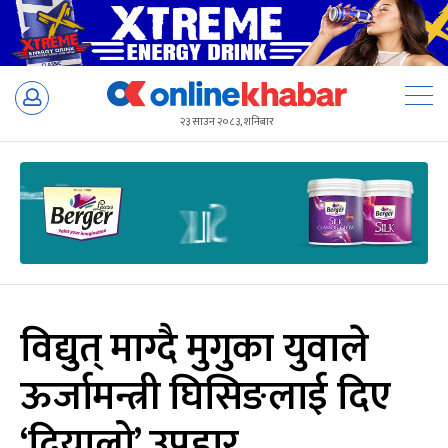
Skip
to
२३ साउन २०८३, शनिबार
content
विद्युत् माग्दै मुगुका युवाले
ऊर्जामन्त्री घिसिङलाई दिए
‘दियालो’ उपहार