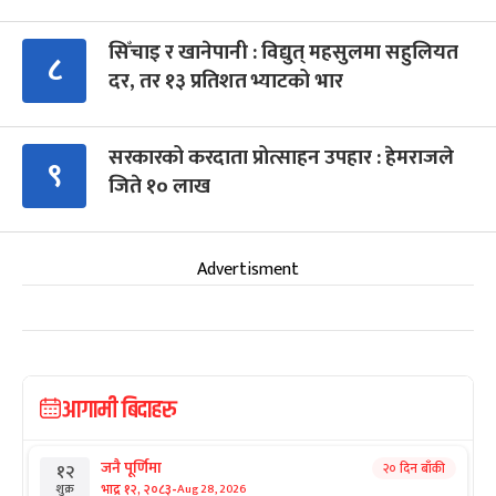
सिँचाइ र खानेपानी : विद्युत् महसुलमा सहुलियत
८
दर, तर १३ प्रतिशत भ्याटको भार
सरकारको करदाता प्रोत्साहन उपहार : हेमराजले
९
जिते १० लाख
Advertisment
आगामी बिदाहरु
जनै पूर्णिमा
२० दिन बाँकी
१२
-
भाद्र १२, २०८३
Aug 28, 2026
शुक्र