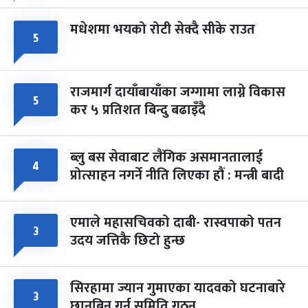
मधेशमा भयको रोटी सेक्दै सीके राउत
५
राजमार्ग दायाँबायाँका जग्गामा लाग्ने विकास
५
कर ५ प्रतिशत बिन्दु बढाइँदै
ब्लु बस सेवाबाट लैंगिक असमानतालाई
४
प्रोत्साहन नगर्ने नीति लिएका हौं : मन्त्री बादी
एमाले महासचिवको दाबी- रास्वपाको पतन
३
उदय जत्तिकै छिटो हुन्छ
सिरहामा ज्यान गुमाएका यादवको घटनाबारे
३
छानबिन गर्न समिति गठन