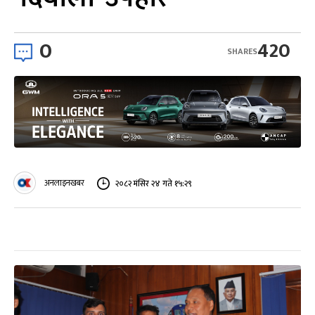
0
420
SHARES
अनलाइनखबर
२०८२ मंसिर २४ गते १५:२९