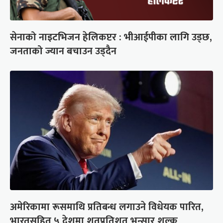
सेनाको नाइटभिजन हेलिकप्टर : भीआईपीका लागि उड्छ,
जनताको ज्यान बचाउन उड्दैन
अमेरिकामा रूसमाथि प्रतिबन्ध लगाउने विधेयक पारित,
भारतसहित ५ देशमा शतप्रतिशत भन्सार शुल्क