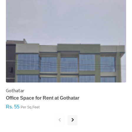
Gothatar
S
Office Space for Rent at Gothatar
H
Rs. 55
R
Per Sq.Feet
‹
›