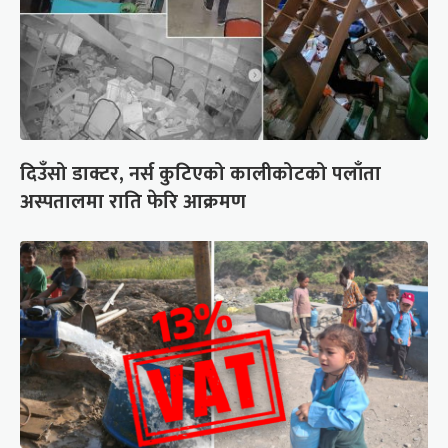
दिउँसो डाक्टर, नर्स कुटिएको कालीकोटको पलाँता
अस्पतालमा राति फेरि आक्रमण