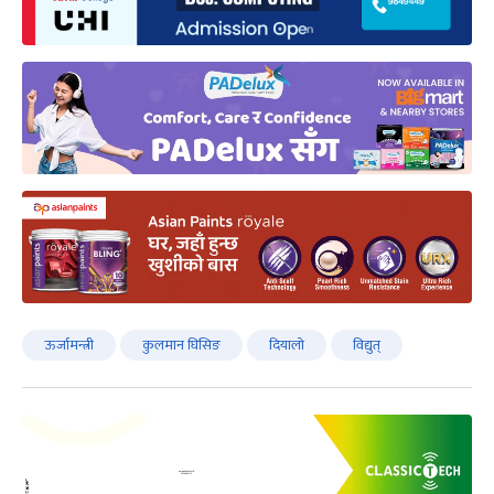
ऊर्जामन्त्री
कुलमान घिसिङ
दियालो
विद्युत्