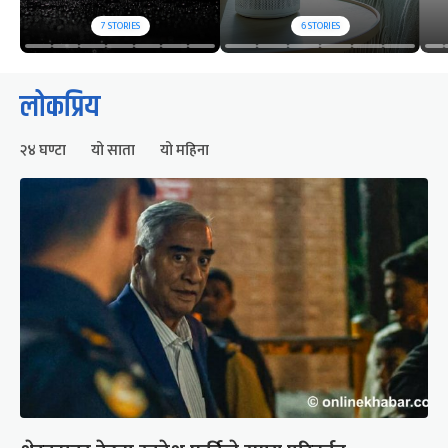
7
STORIES
6
STORIES
लोकप्रिय
२४ घण्टा
यो साता
यो महिना