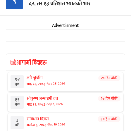
९
दर, तर १३ प्रतिशत भ्याटको भार
Advertisment
आगामी बिदाहरु
जनै पूर्णिमा
२० दिन बाँकी
१२
-
भाद्र १२, २०८३
Aug 28, 2026
शुक्र
श्रीकृष्ण जन्माष्टमी व्रत
२७ दिन बाँकी
१९
-
भाद्र १९, २०८३
Sep 4, 2026
शुक्र
संविधान दिवस
१ महिना बाँकी
३
-
असोज ३, २०८३
Sep 19, 2026
शनि