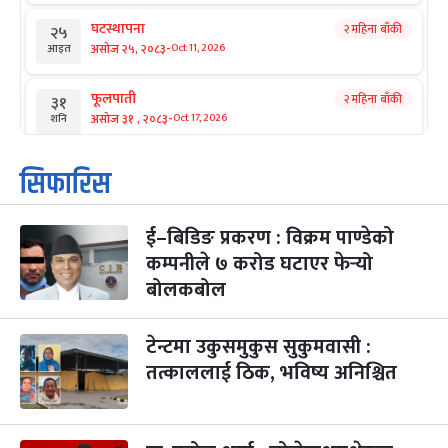
घटस्थापना
२ महिना बाँकी
२५
-
असोज २५, २०८३
Oct 11, 2026
आइत
फूलपाती
२ महिना बाँकी
३१
-
असोज ३१ , २०८३
Oct 17, 2026
शनि
कार्तिक सङ्क्रान्ति
२ महिना बाँकी
१
सिफारिस
-
कार्तिक १, २०८३
Oct 18, 2026
आइत
ई–बिडिङ प्रकरण : विक्रम पाण्डेको
महानवमी
२ महिना बाँकी
३
-
कम्पनीले ७ करोड घटाएर फेर्‍यो
कार्तिक ३, २०८३
Oct 20, 2026
मंगल
बोलकबोल
विजयादशमी
२ महिना बाँकी
४
-
कार्तिक ४, २०८३
Oct 21, 2026
बुध
टेन्टमा उकुसमुकुस सुकुमवासी :
तत्काललाई ठिक, भविष्य अनिश्चित
पापा‌ङ्कुशा एकादशी व्रत
२ महिना बाँकी
५
-
कार्तिक ५, २०८३
Oct 22, 2026
बिहि