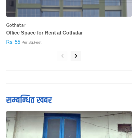
Gothatar
S
Office Space for Rent at Gothatar
H
Rs. 55
R
Per Sq.Feet
‹
›
सम्बन्धित खबर