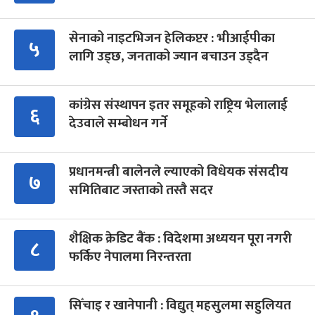
सेनाको नाइटभिजन हेलिकप्टर : भीआईपीका
५
लागि उड्छ, जनताको ज्यान बचाउन उड्दैन
कांग्रेस संस्थापन इतर समूहको राष्ट्रिय भेलालाई
६
देउवाले सम्बोधन गर्ने
प्रधानमन्त्री बालेनले ल्याएको विधेयक संसदीय
७
समितिबाट जस्ताको तस्तै सदर
शैक्षिक क्रेडिट बैंक : विदेशमा अध्ययन पूरा नगरी
८
फर्किए नेपालमा निरन्तरता
सिँचाइ र खानेपानी : विद्युत् महसुलमा सहुलियत