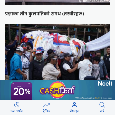
प्रज्ञाका तीन कुलपतिको शपथ (तस्वीरहरू)
पर्वतारोही पुरबहादुर गुरुङको अन्त्येष्टि (तस्वीरहरू)
ताजा अपडेट
ट्रेन्डिङ
प्रोफाइल
सर्च