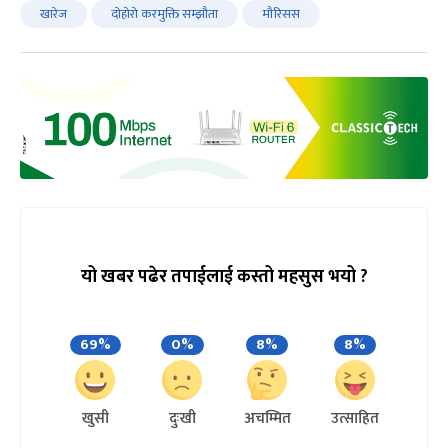
खारेज
दोहोरो करमुक्ति सम्झौता
मौरिसस
यो खबर पढेर तपाईलाई कस्तो महसुस भयो ?
69%
0%
8%
8%
खुसी
दुःखी
अचम्मित
उत्साहित