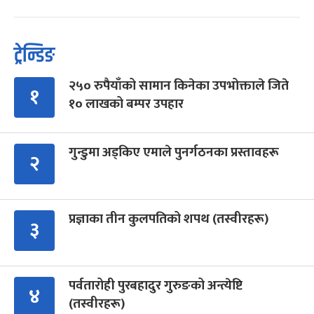
ट्रेन्डिङ
२५० रुपैयाँको सामान किनेका उपभोक्ताले जिते
१
१० लाखको बम्पर उपहार
गुन्डुमा अड्किए एमाले पुनर्गठनका प्रस्तावहरू
२
प्रज्ञाका तीन कुलपतिको शपथ (तस्वीरहरू)
३
पर्वतारोही पुरबहादुर गुरुङको अन्त्येष्टि
४
(तस्वीरहरू)