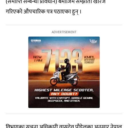
(समाप्ति सम्बन्धी प्रावधान) बमोजिम सम्झौता खारेज
गरिएको औपचारिक पत्र पठाएका हुन् ।
विभागका सूचना अधिकारी वासुदेव पौडेलका अनुसार नेपाल