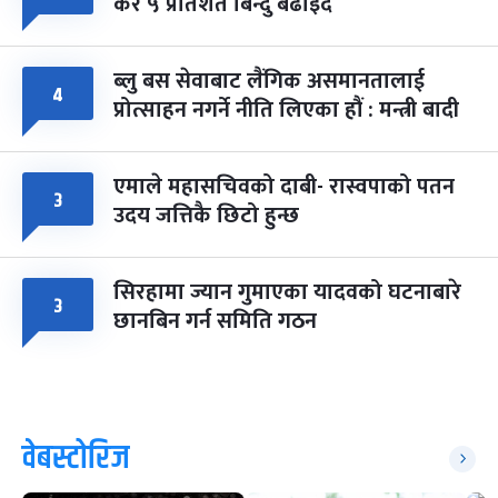
कर ५ प्रतिशत बिन्दु बढाइँदै
ब्लु बस सेवाबाट लैंगिक असमानतालाई
४
प्रोत्साहन नगर्ने नीति लिएका हौं : मन्त्री बादी
एमाले महासचिवको दाबी- रास्वपाको पतन
३
उदय जत्तिकै छिटो हुन्छ
सिरहामा ज्यान गुमाएका यादवको घटनाबारे
३
छानबिन गर्न समिति गठन
वेबस्टोरिज