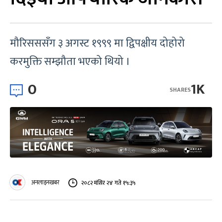
मौरिसससँग ३ अगस्ट १९९९ मा द्विपक्षीय दोहोरो
करमुक्ति सम्झौता भएको थियो ।
0
1K
SHARES
अनलाइनखबर
२०८२ मंसिर २४ गते १५:३५