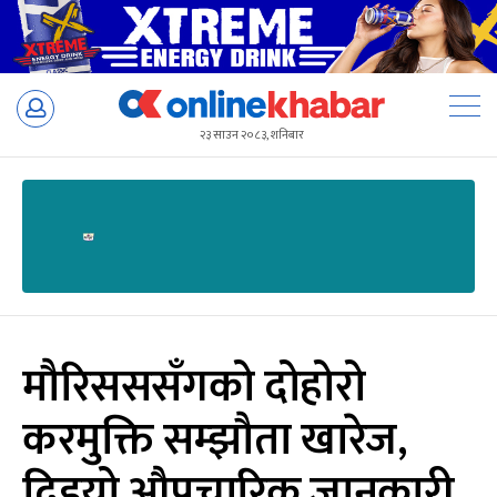
Skip
to
२३ साउन २०८३, शनिबार
content
मौरिसससँगको दोहोरो
करमुक्ति सम्झौता खारेज,
दिइयो औपचारिक जानकारी