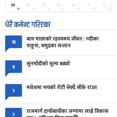
ग्याल्पो ल्होसार
७ महिना बाँकी
२५
३१
१
२
३
४
५
६
-
फाल्गुन २५, २०८३
Mar 9, 2027
मंगल
16
17
18
19
20
21
22
धेरै कमेन्ट गरिएका
पूर्णिमा व्रत
७ महिना बाँकी
७
-
चैत्र ७, २०८३
Mar 21, 2027
आइत
बाम माछाको रहस्यमय जीवन : नदीका
फागुपूर्णिमा
७ महिना बाँकी
८
१०
पाहुना, समुद्रका सन्तान
-
चैत्र ८, २०८३
Mar 22, 2027
सोम
सुनचाँदीको मूल्य बढ्यो
८
मधेशमा भयको रोटी सेक्दै सीके राउत
५
राजमार्ग दायाँबायाँका जग्गामा लाग्ने विकास
५