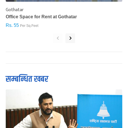
Gothatar
S
Office Space for Rent at Gothatar
H
Rs. 55
R
Per Sq.Feet
‹
›
सम्बन्धित खबर