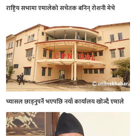
राष्ट्रिय सभामा एमालेको सचेतक बनिन् रोशनी मेचे
च्यासल छाड्नुपर्ने भएपछि नयाँ कार्यालय खोज्दै एमाले