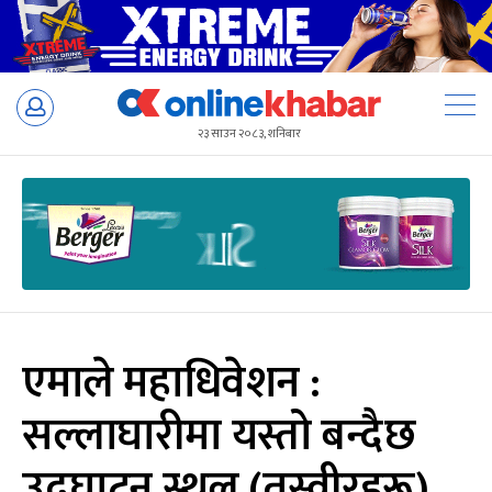
Skip
to
२३ साउन २०८३, शनिबार
content
एमाले महाधिवेशन :
सल्लाघारीमा यस्तो बन्दैछ
उद्घाटन स्थल (तस्वीरहरू)