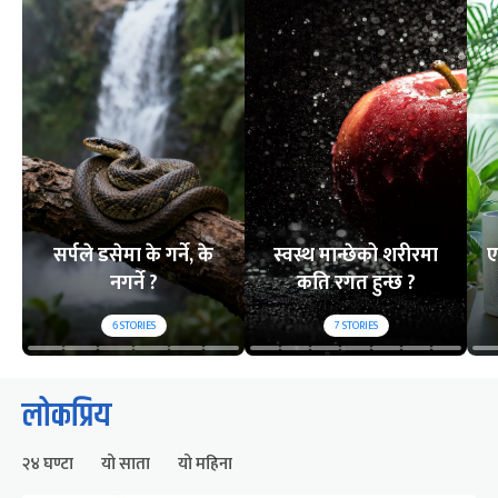
सर्पले डसेमा के गर्ने, के
स्वस्थ मान्छेको शरीरमा
ए
नगर्ने ?
कति रगत हुन्छ ?
6
STORIES
7
STORIES
लोकप्रिय
२४ घण्टा
यो साता
यो महिना