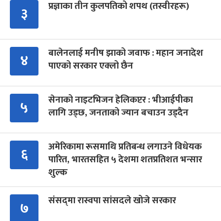
प्रज्ञाका तीन कुलपतिको शपथ (तस्वीरहरू)
३
बालेनलाई मनीष झाको जवाफ : महान जनादेश
४
पाएको सरकार एक्लो छैन
सेनाको नाइटभिजन हेलिकप्टर : भीआईपीका
५
लागि उड्छ, जनताको ज्यान बचाउन उड्दैन
अमेरिकामा रूसमाथि प्रतिबन्ध लगाउने विधेयक
६
पारित, भारतसहित ५ देशमा शतप्रतिशत भन्सार
शुल्क
संसद्‍मा रास्वपा सांसदले खोजे सरकार
७