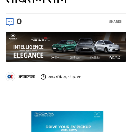
0
SHARES
अनलाइनखबर
२०८२ मंसिर २६ गते १८:४१