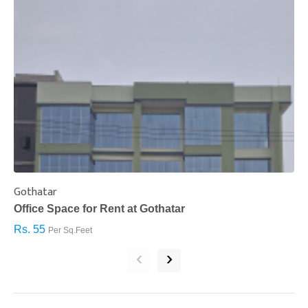
Gothatar
S
Office Space for Rent at Gothatar
H
Rs. 55
R
Per Sq.Feet
‹
›