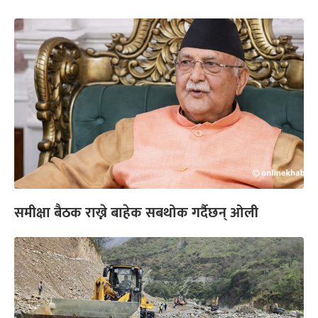
समीक्षा बैठक राख्ने बाहेक सबथोक गर्दैछन् ओली