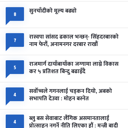
सुनचाँदीको मूल्य बढ्यो
फागुपूर्णिमा
७ महिना बाँकी
८
८
-
चैत्र ८, २०८३
Mar 22, 2027
सोम
रास्वपा सांसद ढकाल भन्छन्- सिंहदरबारको
७
नाम फेरौं, अनामनगर दरबार राखौं
राजमार्ग दायाँबायाँका जग्गामा लाग्ने विकास
५
कर ५ प्रतिशत बिन्दु बढाइँदै
सर्वोच्चले गगनलाई चड्कन दियो, अबको
४
सभापति देउवा : मोहन बस्नेत
ब्लु बस सेवाबाट लैंगिक असमानतालाई
४
प्रोत्साहन नगर्ने नीति लिएका हौं : मन्त्री बादी