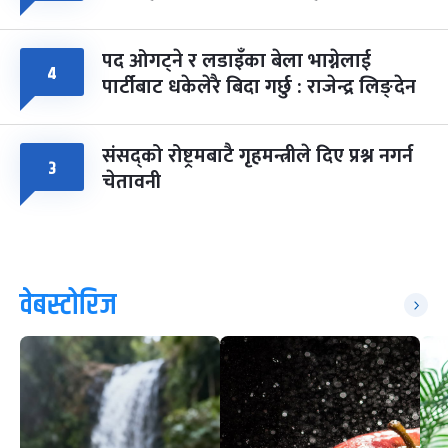
पद ओगट्ने र लडाइँका बेला भाग्नेलाई
४
पार्टीबाट धकेलेरै बिदा गर्छु : राजेन्द्र लिङ्देन
संसद्को रोष्ट्रमबाटै गृहमन्त्रीले दिए प्रश्न नगर्न
३
चेतावनी
वेबस्टोरिज