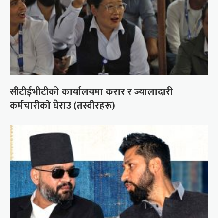
सीटीईभीटीको कार्यालयमा करार र ज्यालादारी
कर्मचारीको घेराउ (तस्वीरहरू)