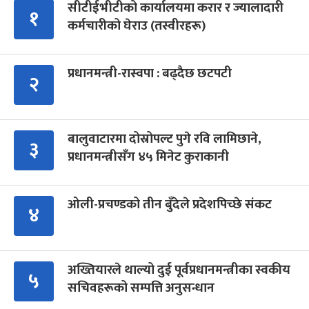
सीटीईभीटीको कार्यालयमा करार र ज्यालादारी
१
कर्मचारीको घेराउ (तस्वीरहरू)
प्रधानमन्त्री-रास्वपा : बढ्दैछ छटपटी
२
बालुवाटारमा दोस्रोपल्ट पुगे रवि लामिछाने,
३
प्रधानमन्त्रीसँग ४५ मिनेट कुराकानी
ओली-प्रचण्डको तीन बुँदेले प्रदेशपिच्छे संकट
४
अख्तियारले थाल्यो दुई पूर्वप्रधानमन्त्रीका स्वकीय
५
सचिवहरूको सम्पत्ति अनुसन्धान