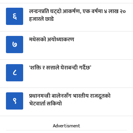
लन्डनप्रति घट्दो आकर्षण, एक वर्षमा ४ लाख २०
६
हजारले छाडे
मधेसको अयोध्याकरण
७
‘शक्ति र सत्ताले घेराबन्दी गर्दैछ’
८
प्रधानमन्त्री बालेनसँग भारतीय राजदूतको
९
भेटवार्ता सकियो
Advertisment