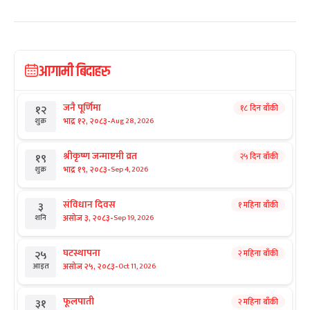
आगामी बिदाहरु
जनै पूर्णिमा
१८ दिन बाँकी
१२
-
भाद्र १२, २०८३
Aug 28, 2026
शुक्र
श्रीकृष्ण जन्माष्टमी व्रत
२५ दिन बाँकी
१९
-
भाद्र १९, २०८३
Sep 4, 2026
शुक्र
संविधान दिवस
१ महिना बाँकी
३
-
असोज ३, २०८३
Sep 19, 2026
शनि
घटस्थापना
२ महिना बाँकी
२५
-
असोज २५, २०८३
Oct 11, 2026
आइत
फूलपाती
२ महिना बाँकी
३१