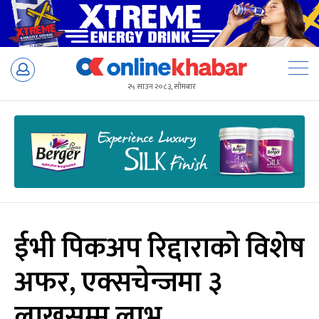
Skip
to
२५ साउन २०८३, सोमबार
content
ईभी पिकअप रिद्दाराको विशेष
अफर, एक्सचेन्जमा ३
लाखसम्म लाभ