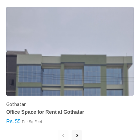
Gothatar
S
Office Space for Rent at Gothatar
H
Rs. 55
R
Per Sq.Feet
‹
›