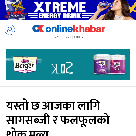
Skip
to
२२ साउन २०८३, शुक्रबार
content
यस्तो छ आजका लागि
सागसब्जी र फलफूलको
थोक मूल्य