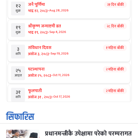
जनै पूर्णिमा
२१ दिन बाँकी
१२
-
भाद्र १२, २०८३
Aug 28, 2026
शुक्र
श्रीकृष्ण जन्माष्टमी व्रत
२८ दिन बाँकी
१९
-
भाद्र १९, २०८३
Sep 4, 2026
शुक्र
संविधान दिवस
१ महिना बाँकी
३
-
असोज ३, २०८३
Sep 19, 2026
शनि
घटस्थापना
२ महिना बाँकी
२५
-
असोज २५, २०८३
Oct 11, 2026
आइत
फूलपाती
२ महिना बाँकी
३१
-
असोज ३१ , २०८३
Oct 17, 2026
शनि
कार्तिक सङ्क्रान्ति
२ महिना बाँकी
१
सिफारिस
-
कार्तिक १, २०८३
Oct 18, 2026
आइत
प्रधानमन्त्रीकै उपेक्षामा परेको परम्परागत
महानवमी
२ महिना बाँकी
३