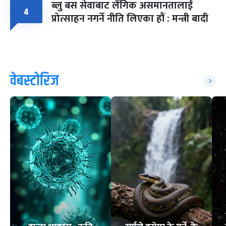
ब्लु बस सेवाबाट लैंगिक असमानतालाई
४
प्रोत्साहन नगर्ने नीति लिएका हौं : मन्त्री बादी
वेबस्टोरिज