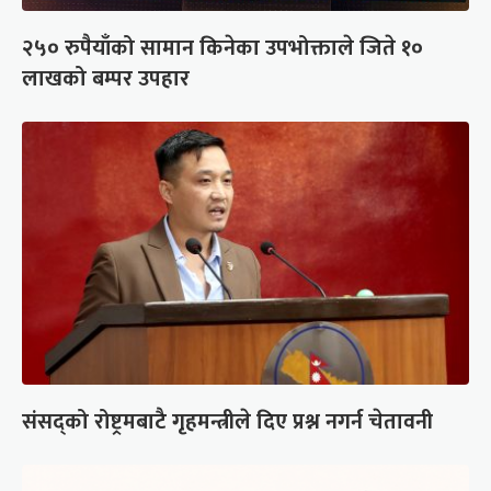
२५० रुपैयाँको सामान किनेका उपभोक्ताले जिते १०
लाखको बम्पर उपहार
संसद्को रोष्ट्रमबाटै गृहमन्त्रीले दिए प्रश्न नगर्न चेतावनी