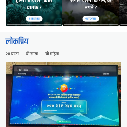
हान्ता भाइरस : कति
सर्पले डसेमा के गर्ने, के
घातक ?
नगर्ने ?
8
STORIES
6
STORIES
लोकप्रिय
२४ घण्टा
यो साता
यो महिना