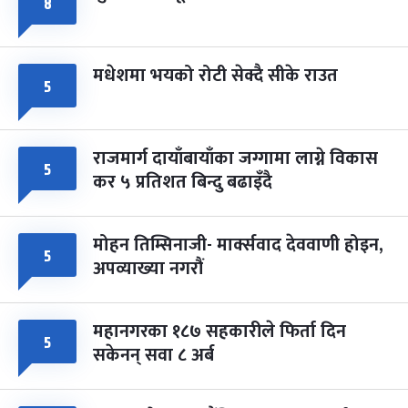
८
मधेशमा भयको रोटी सेक्दै सीके राउत
५
राजमार्ग दायाँबायाँका जग्गामा लाग्ने विकास
५
कर ५ प्रतिशत बिन्दु बढाइँदै
मोहन तिम्सिनाजी- मार्क्सवाद देववाणी होइन,
५
अपव्याख्या नगरौं
महानगरका १८७ सहकारीले फिर्ता दिन
५
सकेनन् सवा ८ अर्ब