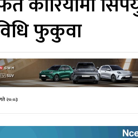
्फत कोरियामा सिपय
विधि फुकुवा
गते २०:०३