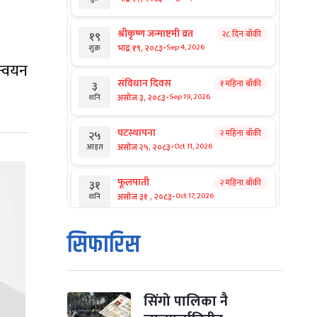
श्रीकृष्ण जन्माष्टमी व्रत
२८ दिन बाँकी
१९
-
भाद्र १९, २०८३
Sep 4, 2026
शुक्र
न्वयन
संविधान दिवस
१ महिना बाँकी
३
-
असोज ३, २०८३
Sep 19, 2026
शनि
घटस्थापना
२ महिना बाँकी
२५
-
असोज २५, २०८३
Oct 11, 2026
आइत
फूलपाती
२ महिना बाँकी
३१
-
असोज ३१ , २०८३
Oct 17, 2026
शनि
कार्तिक सङ्क्रान्ति
२ महिना बाँकी
१
सिफारिस
-
कार्तिक १, २०८३
Oct 18, 2026
आइत
महानवमी
२ महिना बाँकी
३
-
कार्तिक ३, २०८३
Oct 20, 2026
मंगल
सिंगो पालिका नै