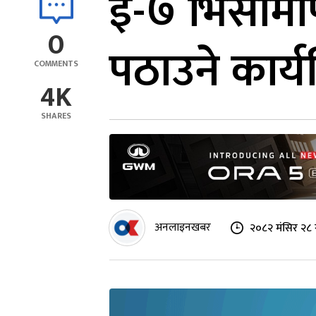
ई-७ भिसामार
0
पठाउने कार्य
COMMENTS
4K
SHARES
अनलाइनखबर
२०८२ मंसिर २८ 