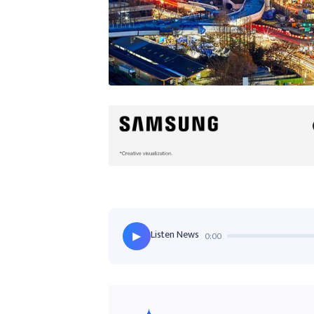
Listen News
0:00
▶