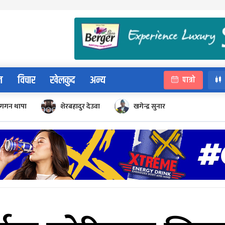
न
विचार
खेलकुद
अन्य
पात्रो
गगन थापा
शेरबहादुर देउवा
खगेन्द्र सुनार