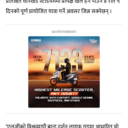
प्रतिष्ठित वानखेडे स्टेडियममा प्रत्यक्ष खेल हेर्न पाउने ४ रात ५
दिनको पूर्ण प्रायोजित यात्रा गर्ने अवसर जित्न सक्नेछन् ।
‘एलजीको विश्वव्यापी ब्रान्ड दर्शन लाइफ गुडमा आधारित यो