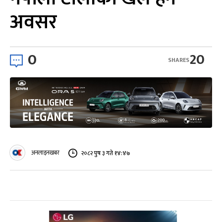
अवसर
0
20
SHARES
अनलाइनखबर
२०८२ पुष ३ गते १४:४७