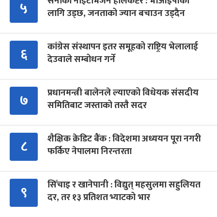
सेनाको नाइटभिजन हेलिकप्टर : भीआईपीका
५
लागि उड्छ, जनताको ज्यान बचाउन उड्दैन
कांग्रेस संस्थापन इतर समूहको राष्ट्रिय भेलालाई
६
देउवाले सम्बोधन गर्ने
प्रधानमन्त्री बालेनले ल्याएको विधेयक संसदीय
७
समितिबाट जस्ताको तस्तै सदर
शैक्षिक क्रेडिट बैंक : विदेशमा अध्ययन पूरा नगरी
८
फर्किए नेपालमा निरन्तरता
सिँचाइ र खानेपानी : विद्युत् महसुलमा सहुलियत
९
दर, तर १३ प्रतिशत भ्याटको भार