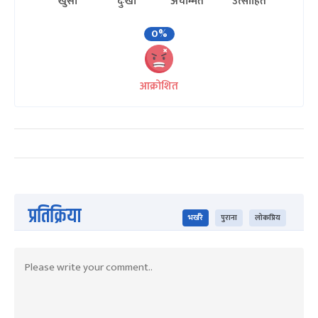
खुसी
दुःखी
अचम्मित
उत्साहित
0%
आक्रोशित
प्रतिक्रिया
भर्खरै
पुराना
लोकप्रिय