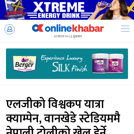
Skip
to
२२ साउन २०८३, शुक्रबार
content
एलजीको विश्वकप यात्रा
क्याम्पेन, वानखेडे स्टेडियममै
नेपाली टोलीको खेल हेर्ने