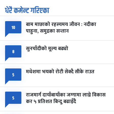
धेरै कमेन्ट गरिएका
पूर्णिमा व्रत
७ महिना बाँकी
७
-
चैत्र ७, २०८३
Mar 21, 2027
आइत
बाम माछाको रहस्यमय जीवन : नदीका
फागुपूर्णिमा
७ महिना बाँकी
८
१०
पाहुना, समुद्रका सन्तान
-
चैत्र ८, २०८३
Mar 22, 2027
सोम
सुनचाँदीको मूल्य बढ्यो
८
मधेशमा भयको रोटी सेक्दै सीके राउत
५
राजमार्ग दायाँबायाँका जग्गामा लाग्ने विकास
५
कर ५ प्रतिशत बिन्दु बढाइँदै