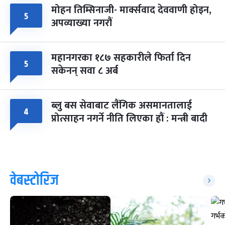
मोहन तिम्सिनाजी- मार्क्सवाद देववाणी होइन,
५
अपव्याख्या नगरौं
महानगरका १८७ सहकारीले फिर्ता दिन
५
सकेनन् सवा ८ अर्ब
ब्लु बस सेवाबाट लैंगिक असमानतालाई
४
प्रोत्साहन नगर्ने नीति लिएका हौं : मन्त्री बादी
वेबस्टोरिज