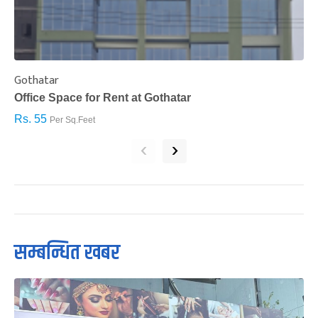
Gothatar
S
Office Space for Rent at Gothatar
H
Rs. 55
R
Per Sq.Feet
‹
›
सम्बन्धित खबर