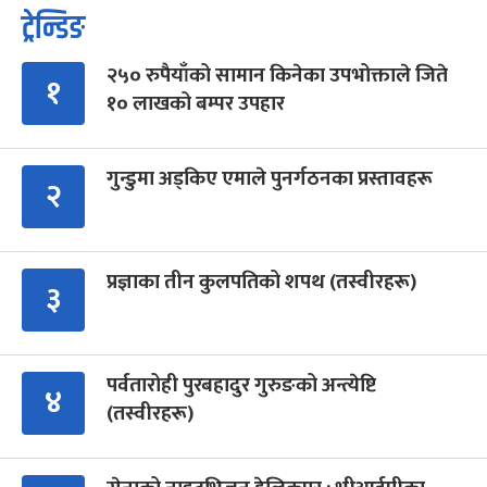
ट्रेन्डिङ
२५० रुपैयाँको सामान किनेका उपभोक्ताले जिते
१
१० लाखको बम्पर उपहार
गुन्डुमा अड्किए एमाले पुनर्गठनका प्रस्तावहरू
२
प्रज्ञाका तीन कुलपतिको शपथ (तस्वीरहरू)
३
पर्वतारोही पुरबहादुर गुरुङको अन्त्येष्टि
४
(तस्वीरहरू)