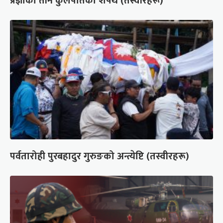
प्रज्ञाका तीन कुलपतिको शपथ (तस्वीरहरू)
पर्वतारोही पुरबहादुर गुरुङको अन्त्येष्टि (तस्वीरहरू)