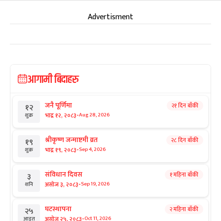
Advertisment
आगामी बिदाहरु
जनै पूर्णिमा
२१ दिन बाँकी
१२
-
भाद्र १२, २०८३
Aug 28, 2026
शुक्र
श्रीकृष्ण जन्माष्टमी व्रत
२८ दिन बाँकी
१९
-
भाद्र १९, २०८३
Sep 4, 2026
शुक्र
संविधान दिवस
१ महिना बाँकी
३
-
असोज ३, २०८३
Sep 19, 2026
शनि
घटस्थापना
२ महिना बाँकी
२५
-
असोज २५, २०८३
Oct 11, 2026
आइत