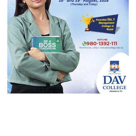
उपसभामुखको निर्वाचनमा एमालेको ‘नो भोट’