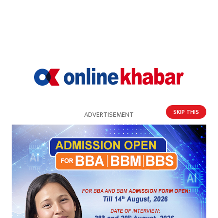
गृहमन्त्रीको राजीनामा माग्दै एमालेले भन्यो– उच्चस्तरीय
संयन्त्र गठन गरी अनुसन्धान होस्
SKIP THIS
ADVERTISEMENT
एमाले जनसंगठनका नेताहरुसँग पूर्वराष्ट्रपति भण्डारीको
छलफल