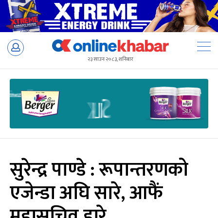
Skip
to
२३ साउन २०८३, शनिबार
content
सुरेन्द्र पाण्डे : रूपान्तरणको
एजेन्डा अघि सारे, आफैं
महासचिव हारे