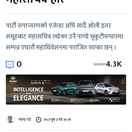
पार्टी रुपान्तरणको एजेन्डा अघि सार्दै ओली इतर
समूहबाट महासचिव लडेका उनै पाण्डे भृकुटीमण्डपमा
सम्पन्न एघारौं महाधिवेशनमा पराजित भएका छन् ।
0
4.3K
SHARES
सइन्द्र राई
२०८२ पुष ३ गते २०:२९