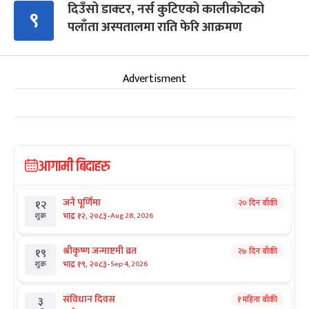
दिउँसो डाक्टर, नर्स कुटिएको कालीकोटको
९
पलाँता अस्पतालमा राति फेरि आक्रमण
Advertisment
आगामी बिदाहरु
जनै पूर्णिमा
२० दिन बाँकी
१२
-
भाद्र १२, २०८३
Aug 28, 2026
शुक्र
श्रीकृष्ण जन्माष्टमी व्रत
२७ दिन बाँकी
१९
-
भाद्र १९, २०८३
Sep 4, 2026
शुक्र
संविधान दिवस
१ महिना बाँकी
३