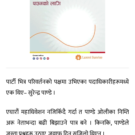
पार्टी भित्र परिवर्तनको पक्षमा उभिएका पदाधिकारीहरूमध्ये
एक थिए– सुरेन्द्र पाण्डे ।
एघारौं महाधिवेशन नजिकिँदै गर्दा त पाण्डे ओलीका निम्ति
अरू नेताभन्दा बढी बिझाउने पात्र बने । किनकि, पाण्डेले
जस्ता प्रश्नहरू उठाए, जवाफ दिन सजिलो थिएन ।