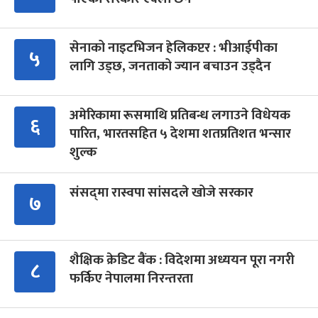
सेनाको नाइटभिजन हेलिकप्टर : भीआईपीका
५
लागि उड्छ, जनताको ज्यान बचाउन उड्दैन
अमेरिकामा रूसमाथि प्रतिबन्ध लगाउने विधेयक
६
पारित, भारतसहित ५ देशमा शतप्रतिशत भन्सार
शुल्क
संसद्‍मा रास्वपा सांसदले खोजे सरकार
७
शैक्षिक क्रेडिट बैंक : विदेशमा अध्ययन पूरा नगरी
८
फर्किए नेपालमा निरन्तरता