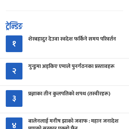
ट्रेन्डिङ
शेरबहादुर देउवा स्वदेश फर्किने समय परिवर्तन
१
गुन्डुमा अड्किए एमाले पुनर्गठनका प्रस्तावहरू
२
प्रज्ञाका तीन कुलपतिको शपथ (तस्वीरहरू)
३
बालेनलाई मनीष झाको जवाफ : महान जनादेश
४
पाएको सरकार एक्लो छैन