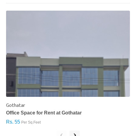
Gothatar
S
Office Space for Rent at Gothatar
H
Rs. 55
R
Per Sq.Feet
‹
›