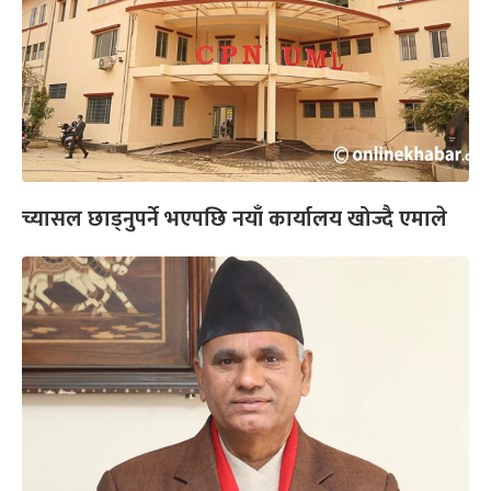
च्यासल छाड्नुपर्ने भएपछि नयाँ कार्यालय खोज्दै एमाले