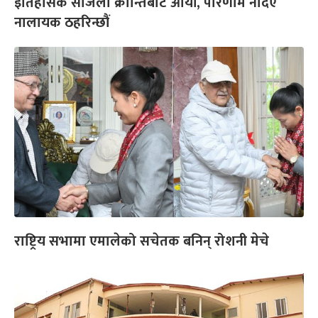
इतिहासकै सजिलो क्रान्तिबाट आयौं, परिणाम नदिए
नालायक ठहरिन्छौं
राष्ट्रिय सभामा एमालेको सचेतक बनिन् रोशनी मेचे