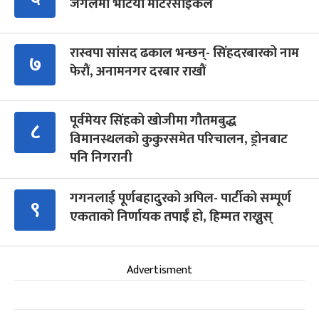
जंगलमा भेटियो मोटरसाइकल
रास्वपा सांसद ढकाल भन्छन्- सिंहदरबारको नाम
७
फेरौं, अनामनगर दरबार राखौं
पूर्वमेयर सिंहको खोजीमा गौतमबुद्ध
८
विमानस्थलको कुकुरसमेत परिचालन, ड्रोनबाट
पनि निगरानी
गगनलाई पूर्णबहादुरको अपिल- पार्टीको सम्पूर्ण
९
एकताको निर्णायक तपाईँ हो, हिम्मत राख्नुस्
Advertisment