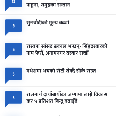
८
१२
पाहुना, समुद्रका सन्तान
-
चैत्र ८, २०८३
Mar 22, 2027
सोम
सुनचाँदीको मूल्य बढ्यो
८
रास्वपा सांसद ढकाल भन्छन्- सिंहदरबारको
६
नाम फेरौं, अनामनगर दरबार राखौं
मधेशमा भयको रोटी सेक्दै सीके राउत
५
राजमार्ग दायाँबायाँका जग्गामा लाग्ने विकास
५
कर ५ प्रतिशत बिन्दु बढाइँदै