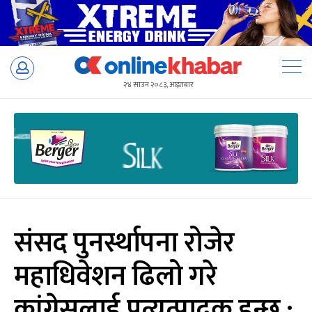
Skip
to
२४ साउन २०८३, आइतबार
content
संसद पुनर्स्थापना रोजेर
महाधिवेशन ढिलो गरे
कांग्रेसलाई प्रत्युत्पादक हुन्छ :