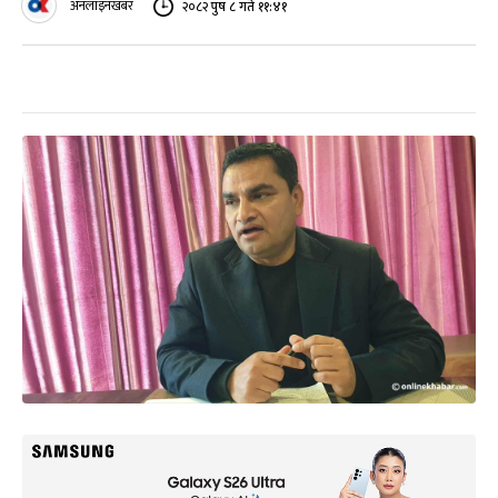
अनलाइनखबर
२०८२ पुष ८ गते ११:४१