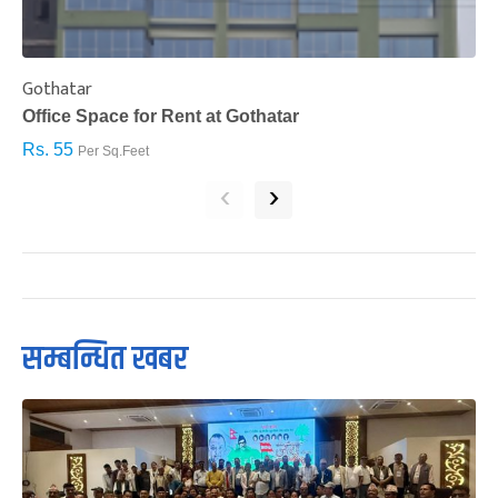
Gothatar
S
Office Space for Rent at Gothatar
H
Rs. 55
R
Per Sq.Feet
‹
›
सम्बन्धित खबर