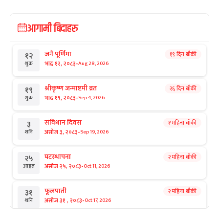
आगामी बिदाहरु
जनै पूर्णिमा
१९ दिन बाँकी
१२
-
भाद्र १२, २०८३
Aug 28, 2026
शुक्र
श्रीकृष्ण जन्माष्टमी व्रत
२६ दिन बाँकी
१९
-
भाद्र १९, २०८३
Sep 4, 2026
शुक्र
संविधान दिवस
१ महिना बाँकी
३
-
असोज ३, २०८३
Sep 19, 2026
शनि
घटस्थापना
२ महिना बाँकी
२५
-
असोज २५, २०८३
Oct 11, 2026
आइत
फूलपाती
२ महिना बाँकी
३१
-
असोज ३१ , २०८३
Oct 17, 2026
शनि