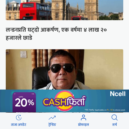
लन्डनप्रति घट्दो आकर्षण, एक वर्षमा ४ लाख २०
हजारले छाडे
ताजा अपडेट
ट्रेन्डिङ
प्रोफाइल
सर्च
कपिलवस्तुका पूर्वमेयर किरण सिंह सम्पर्कविहीन,