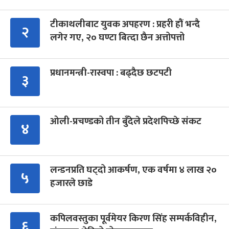
टीकाथलीबाट युवक अपहरण : प्रहरी हौं भन्दै
२
लगेर गए, २० घण्टा बित्दा छैन अत्तोपत्तो
प्रधानमन्त्री-रास्वपा : बढ्दैछ छटपटी
३
ओली-प्रचण्डको तीन बुँदेले प्रदेशपिच्छे संकट
४
लन्डनप्रति घट्दो आकर्षण, एक वर्षमा ४ लाख २०
५
हजारले छाडे
कपिलवस्तुका पूर्वमेयर किरण सिंह सम्पर्कविहीन,
६