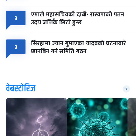
एमाले महासचिवको दाबी- रास्वपाको पतन
३
उदय जत्तिकै छिटो हुन्छ
सिरहामा ज्यान गुमाएका यादवको घटनाबारे
३
छानबिन गर्न समिति गठन
वेबस्टोरिज