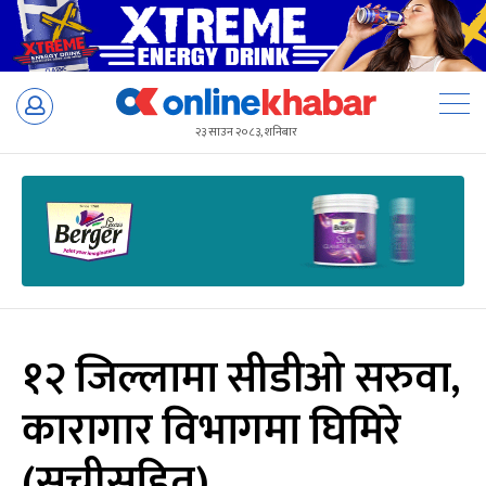
Skip
to
२३ साउन २०८३, शनिबार
content
१२ जिल्लामा सीडीओ सरुवा,
कारागार विभागमा घिमिरे
(सूचीसहित)