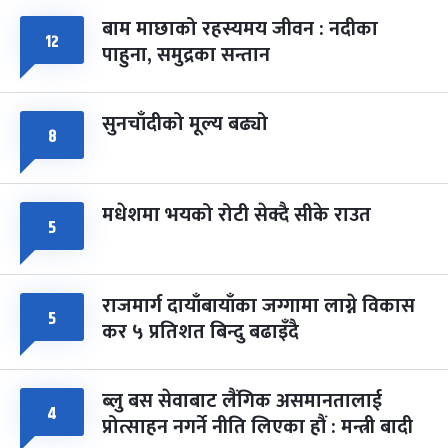
बाम माछाको रहस्यमय जीवन : नदीका
१२
फागुपूर्णिमा
७ महिना बाँकी
८
पाहुना, समुद्रका सन्तान
-
चैत्र ८, २०८३
Mar 22, 2027
सोम
सुनचाँदीको मूल्य बढ्यो
८
मधेशमा भयको रोटी सेक्दै सीके राउत
५
राजमार्ग दायाँबायाँका जग्गामा लाग्ने विकास
५
कर ५ प्रतिशत बिन्दु बढाइँदै
ब्लु बस सेवाबाट लैंगिक असमानतालाई
४
प्रोत्साहन नगर्ने नीति लिएका हौं : मन्त्री बादी