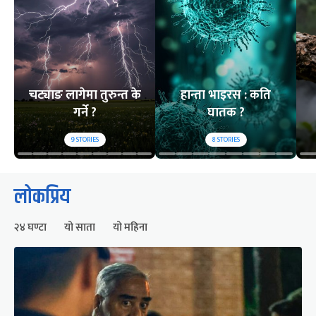
चट्याङ लागेमा तुरुन्त के
हान्ता भाइरस : कति
गर्ने ?
घातक ?
9
STORIES
8
STORIES
लोकप्रिय
२४ घण्टा
यो साता
यो महिना