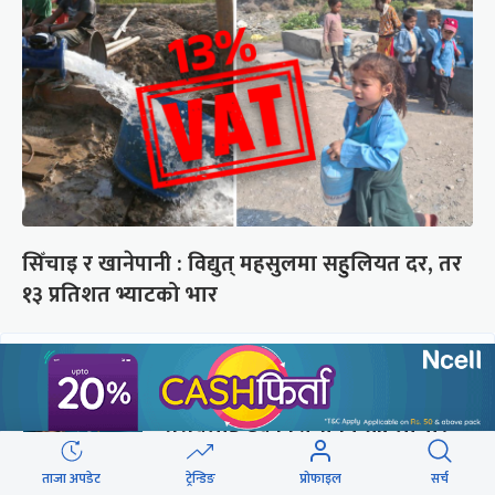
सिँचाइ र खानेपानी : विद्युत् महसुलमा सहुलियत दर, तर
१३ प्रतिशत भ्याटको भार
छुटाउनुभयो कि ?
संसद्लाई टेर्दैनन् प्रधानमन्त्री, लाचार
छन् सभामुख
ताजा अपडेट
ट्रेन्डिङ
प्रोफाइल
सर्च