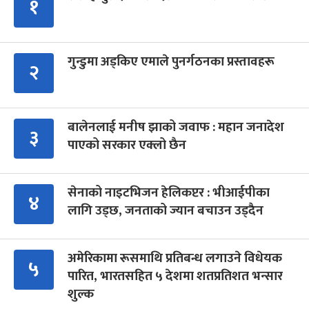
१
गुन्डुमा अड्किए एमाले पुनर्गठनका प्रस्तावहरू
२
बालेनलाई मनीष झाको जवाफ : महान जनादेश
३
पाएको सरकार एक्लो छैन
सेनाको नाइटभिजन हेलिकप्टर : भीआईपीका
४
लागि उड्छ, जनताको ज्यान बचाउन उड्दैन
अमेरिकामा रूसमाथि प्रतिबन्ध लगाउने विधेयक
५
पारित, भारतसहित ५ देशमा शतप्रतिशत भन्सार
शुल्क