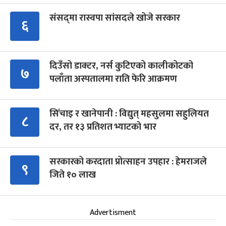
संसद्‍मा रास्वपा सांसदले खोजे सरकार
६
दिउँसो डाक्टर, नर्स कुटिएको कालीकोटको
७
पलाँता अस्पतालमा राति फेरि आक्रमण
सिँचाइ र खानेपानी : विद्युत् महसुलमा सहुलियत
८
दर, तर १३ प्रतिशत भ्याटको भार
सरकारको करदाता प्रोत्साहन उपहार : हेमराजले
९
जिते १० लाख
Advertisment