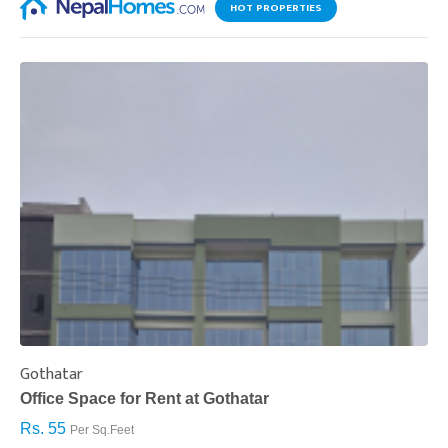
HOT PROPERTIES
Gothatar
S
Office Space for Rent at Gothatar
H
Rs. 55
R
Per Sq.Feet