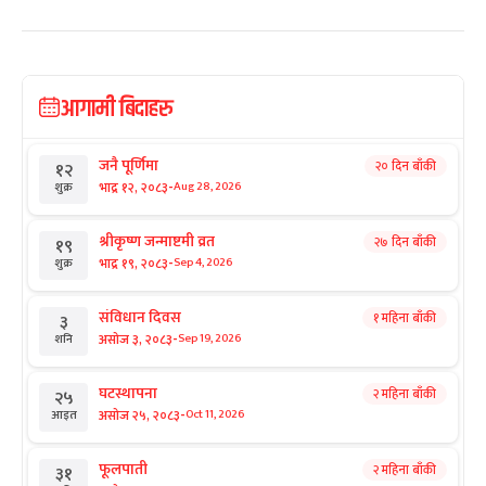
आगामी बिदाहरु
जनै पूर्णिमा
२० दिन बाँकी
१२
-
भाद्र १२, २०८३
Aug 28, 2026
शुक्र
श्रीकृष्ण जन्माष्टमी व्रत
२७ दिन बाँकी
१९
-
भाद्र १९, २०८३
Sep 4, 2026
शुक्र
संविधान दिवस
१ महिना बाँकी
३
-
असोज ३, २०८३
Sep 19, 2026
शनि
घटस्थापना
२ महिना बाँकी
२५
-
असोज २५, २०८३
Oct 11, 2026
आइत
फूलपाती
२ महिना बाँकी
३१