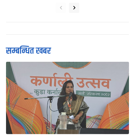
‹
›
सम्बन्धित खबर