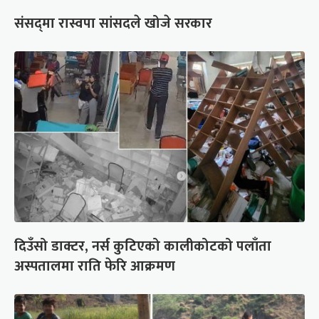
संसद्‍मा रास्वपा सांसदले खोजे सरकार
दिउँसो डाक्टर, नर्स कुटिएको कालीकोटको पलाँता
अस्पतालमा राति फेरि आक्रमण