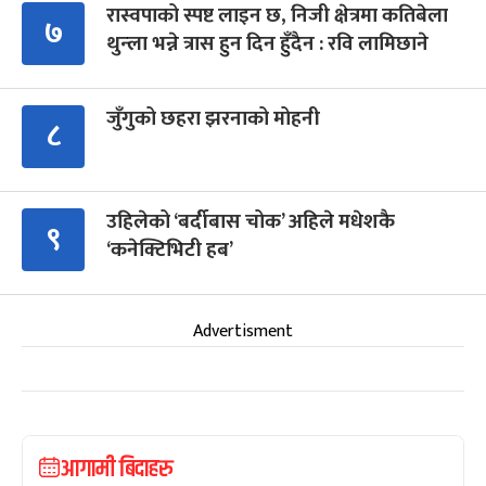
रास्वपाको स्पष्ट लाइन छ, निजी क्षेत्रमा कतिबेला
७
थुन्ला भन्ने त्रास हुन दिन हुँदैन : रवि लामिछाने
जुँगुको छहरा झरनाको मोहनी
८
उहिलेको ‘बर्दीबास चोक’ अहिले मधेशकै
९
‘कनेक्टिभिटी हब’
Advertisment
आगामी बिदाहरु