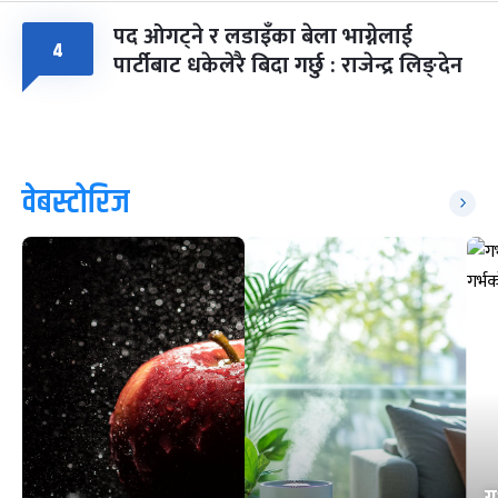
पद ओगट्ने र लडाइँका बेला भाग्नेलाई
४
पार्टीबाट धकेलेरै बिदा गर्छु : राजेन्द्र लिङ्देन
वेबस्टोरिज