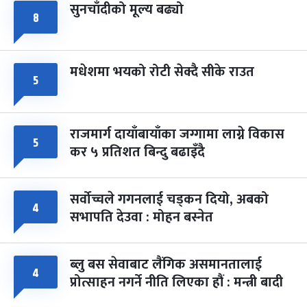
सुनचाँदीको मूल्य बढ्यो
८
मधेशमा भयको रोटी सेक्दै सीके राउत
५
राजमार्ग दायाँबायाँका जग्गामा लाग्ने विकास
५
कर ५ प्रतिशत बिन्दु बढाइँदै
सर्वोच्चले गगनलाई चड्कन दियो, अबको
४
सभापति देउवा : मोहन बस्नेत
ब्लु बस सेवाबाट लैंगिक असमानतालाई
४
प्रोत्साहन नगर्ने नीति लिएका हौं : मन्त्री बादी