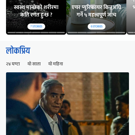
ग
स्वस्थ मान्छेको शरीरमा
एयर प्युरिफायर किन्नुअघि
भ
कति रगत हुन्छ ?
गर्ने ५ महत्त्वपूर्ण जाँच
7
STORIES
6
STORIES
लोकप्रिय
२४ घण्टा
यो साता
यो महिना