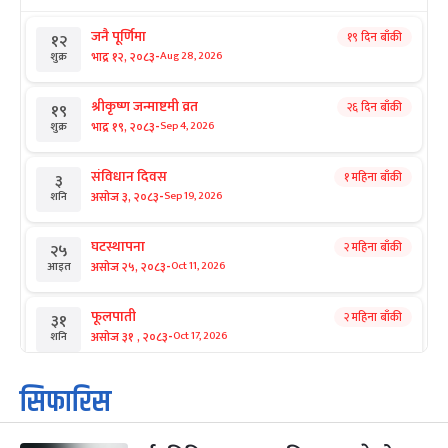
जनै पूर्णिमा
१९ दिन बाँकी
१२
-
भाद्र १२, २०८३
Aug 28, 2026
शुक्र
श्रीकृष्ण जन्माष्टमी व्रत
२६ दिन बाँकी
१९
-
भाद्र १९, २०८३
Sep 4, 2026
शुक्र
संविधान दिवस
१ महिना बाँकी
३
-
असोज ३, २०८३
Sep 19, 2026
शनि
घटस्थापना
२ महिना बाँकी
२५
-
असोज २५, २०८३
Oct 11, 2026
आइत
फूलपाती
२ महिना बाँकी
३१
-
असोज ३१ , २०८३
Oct 17, 2026
शनि
कार्तिक सङ्क्रान्ति
२ महिना बाँकी
१
सिफारिस
-
कार्तिक १, २०८३
Oct 18, 2026
आइत