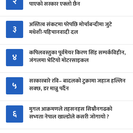
२
पाएको सरकार एक्लो छैन
अस्तित्व संकटमा परेपछि मोर्चाबन्दीमा जुटे
३
मधेशी-पहिचानवादी दल
कपिलवस्तुका पूर्वमेयर किरण सिंह सम्पर्कविहीन,
४
जंगलमा भेटियो मोटरसाइकल
सरकारबारे रवि– बादलको टुक्रामा जहाज हल्लिन
५
सक्छ, डर मान्नु पर्दैन
मुगल आक्रमणले तहसनहस सिम्रौनगढको
६
सभ्यता नेपाल खाल्डोले कसरी जोगायो ?