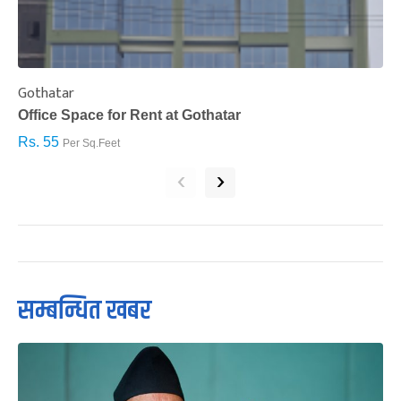
Gothatar
S
Office Space for Rent at Gothatar
H
Rs. 55
R
Per Sq.Feet
‹
›
सम्बन्धित खबर