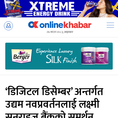
Skip
to
२४ साउन २०८३, आइतबार
content
‘डिजिटल डिसेम्बर’ अन्तर्गत
उद्यम नवप्रवर्तनलाई लक्ष्मी
सनराइज बैंकको समर्थन