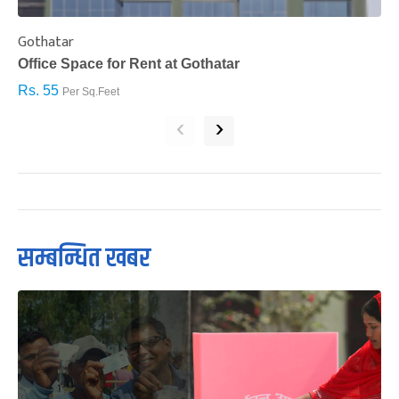
Gothatar
S
Office Space for Rent at Gothatar
H
Rs. 55
R
Per Sq.Feet
‹
›
सम्बन्धित खबर