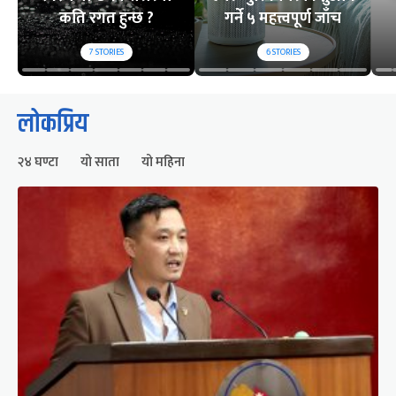
कति रगत हुन्छ ?
गर्ने ५ महत्त्वपूर्ण जाँच
7
STORIES
6
STORIES
लोकप्रिय
२४ घण्टा
यो साता
यो महिना