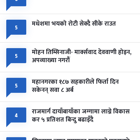
मधेशमा भयको रोटी सेक्दै सीके राउत
५
मोहन तिम्सिनाजी- मार्क्सवाद देववाणी होइन,
५
अपव्याख्या नगरौं
महानगरका १८७ सहकारीले फिर्ता दिन
५
सकेनन् सवा ८ अर्ब
राजमार्ग दायाँबायाँका जग्गामा लाग्ने विकास
४
कर ५ प्रतिशत बिन्दु बढाइँदै