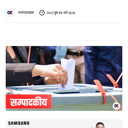
अनलाइनखबर
२०८२ पुष १४ गते २३:२३