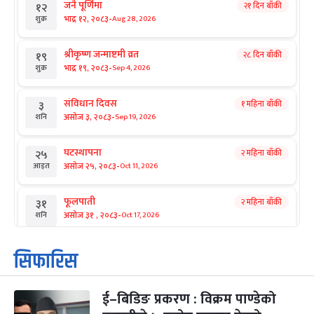
जनै पूर्णिमा
२१ दिन बाँकी
१२
-
भाद्र १२, २०८३
Aug 28, 2026
शुक्र
श्रीकृष्ण जन्माष्टमी व्रत
२८ दिन बाँकी
१९
-
भाद्र १९, २०८३
Sep 4, 2026
शुक्र
संविधान दिवस
१ महिना बाँकी
३
-
असोज ३, २०८३
Sep 19, 2026
शनि
घटस्थापना
२ महिना बाँकी
२५
-
असोज २५, २०८३
Oct 11, 2026
आइत
फूलपाती
२ महिना बाँकी
३१
-
असोज ३१ , २०८३
Oct 17, 2026
शनि
कार्तिक सङ्क्रान्ति
२ महिना बाँकी
१
सिफारिस
-
कार्तिक १, २०८३
Oct 18, 2026
आइत
ई–बिडिङ प्रकरण : विक्रम पाण्डेको
महानवमी
२ महिना बाँकी
३
-
कार्तिक ३, २०८३
Oct 20, 2026
मंगल