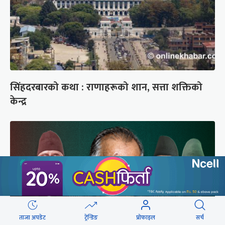
सिंहदरबारको कथा : राणाहरूको शान, सत्ता शक्तिको
केन्द्र
ताजा अपडेट
ट्रेन्डिङ
प्रोफाइल
सर्च