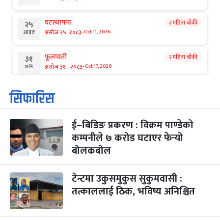
घटस्थापना
२ महिना बाँकी
२५
-
असोज २५, २०८३
Oct 11, 2026
आइत
फूलपाती
२ महिना बाँकी
३१
-
असोज ३१ , २०८३
Oct 17, 2026
शनि
कार्तिक सङ्क्रान्ति
२ महिना बाँकी
१
सिफारिस
-
कार्तिक १, २०८३
Oct 18, 2026
आइत
ई–बिडिङ प्रकरण : विक्रम पाण्डेको
महानवमी
२ महिना बाँकी
३
-
कम्पनीले ७ करोड घटाएर फेर्‍यो
कार्तिक ३, २०८३
Oct 20, 2026
मंगल
बोलकबोल
विजयादशमी
२ महिना बाँकी
४
-
कार्तिक ४, २०८३
Oct 21, 2026
बुध
टेन्टमा उकुसमुकुस सुकुमवासी :
तत्काललाई ठिक, भविष्य अनिश्चित
पापा‌ङ्कुशा एकादशी व्रत
२ महिना बाँकी
५
-
कार्तिक ५, २०८३
Oct 22, 2026
बिहि