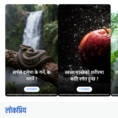
सर्पले डसेमा के गर्ने, के
स्वस्थ मान्छेको शरीरमा
ए
नगर्ने ?
कति रगत हुन्छ ?
6
STORIES
7
STORIES
लोकप्रिय