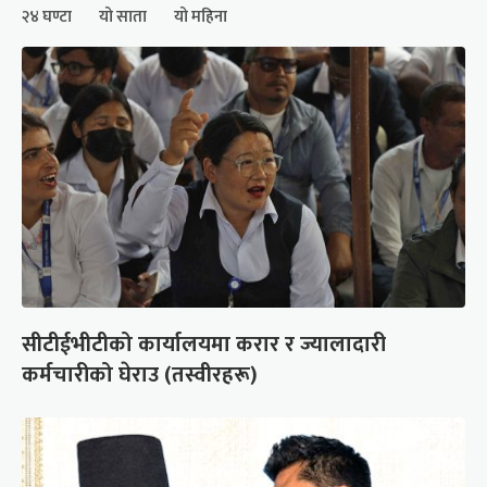
२४ घण्टा
यो साता
यो महिना
सीटीईभीटीको कार्यालयमा करार र ज्यालादारी
कर्मचारीको घेराउ (तस्वीरहरू)