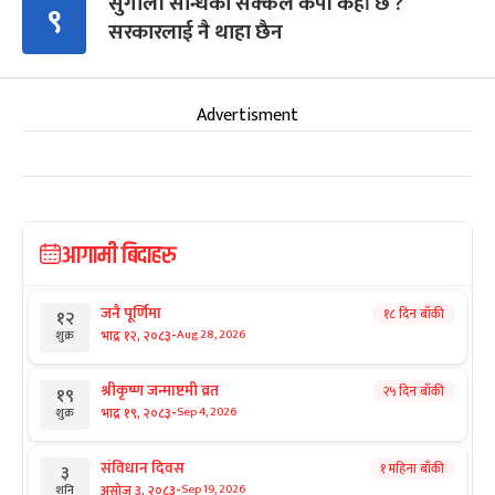
सुगौली सन्धिको सक्कल कपी कहाँ छ ?
९
सरकारलाई नै थाहा छैन
Advertisment
आगामी बिदाहरु
जनै पूर्णिमा
१८ दिन बाँकी
१२
-
भाद्र १२, २०८३
Aug 28, 2026
शुक्र
श्रीकृष्ण जन्माष्टमी व्रत
२५ दिन बाँकी
१९
-
भाद्र १९, २०८३
Sep 4, 2026
शुक्र
संविधान दिवस
१ महिना बाँकी
३
-
असोज ३, २०८३
Sep 19, 2026
शनि