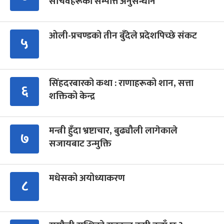
सचिवहरूको सम्पत्ति अनुसन्धान
ओली-प्रचण्डको तीन बुँदेले प्रदेशपिच्छे संकट
५
सिंहदरबारको कथा : राणाहरूको शान, सत्ता
६
शक्तिको केन्द्र
मन्त्री हुँदा भ्रष्टाचार, बुढ्यौली लागेकाले
७
सजायबाट उन्मुक्ति
मधेसको अयोध्याकरण
८