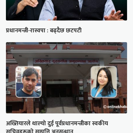
प्रधानमन्त्री-रास्वपा : बढ्दैछ छटपटी
अख्तियारले थाल्यो दुई पूर्वप्रधानमन्त्रीका स्वकीय
सचिवहरूको सम्पत्ति अनुसन्धान