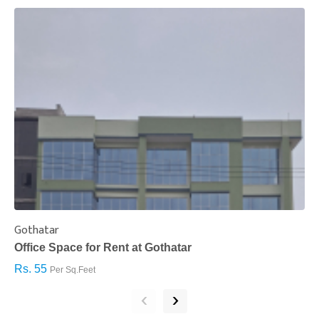
Gothatar
S
Office Space for Rent at Gothatar
H
Rs. 55
R
Per Sq.Feet
‹
›