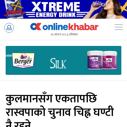
Skip
to
२५ साउन २०८३, सोमबार
content
कुलमानसँग एकतापछि
रास्वपाको चुनाव चिह्न घण्टी
नै रहने