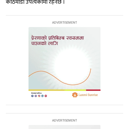
काठमाडौं उपत्यकामा रहनेछ ।