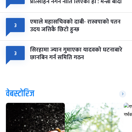
प्रोत्साहन नगर्ने नीति लिएका हौं : मन्त्री बादी
एमाले महासचिवको दाबी- रास्वपाको पतन
३
उदय जत्तिकै छिटो हुन्छ
सिरहामा ज्यान गुमाएका यादवको घटनाबारे
३
छानबिन गर्न समिति गठन
वेबस्टोरिज