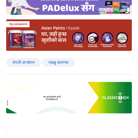
जेनजी आन्दोलन
नख्खु कारागार