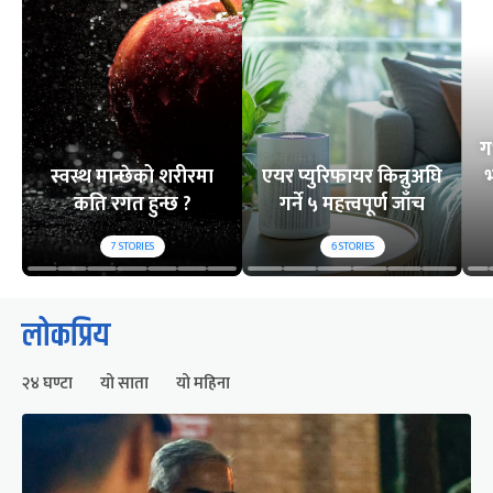
ग
स्वस्थ मान्छेको शरीरमा
एयर प्युरिफायर किन्नुअघि
भ
कति रगत हुन्छ ?
गर्ने ५ महत्त्वपूर्ण जाँच
7
STORIES
6
STORIES
लोकप्रिय
२४ घण्टा
यो साता
यो महिना