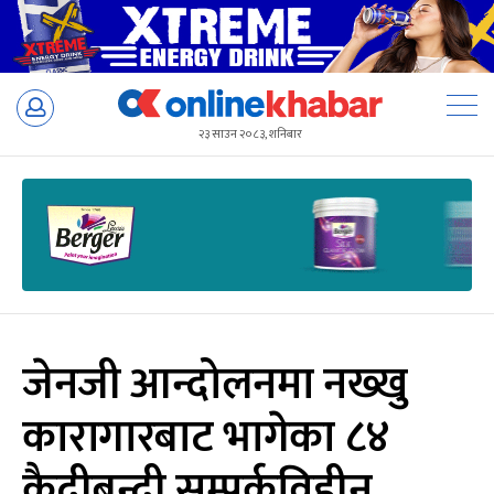
Skip
to
२३ साउन २०८३, शनिबार
content
जेनजी आन्दोलनमा नख्खु
कारागारबाट भागेका ८४
कैदीबन्दी सम्पर्कविहीन