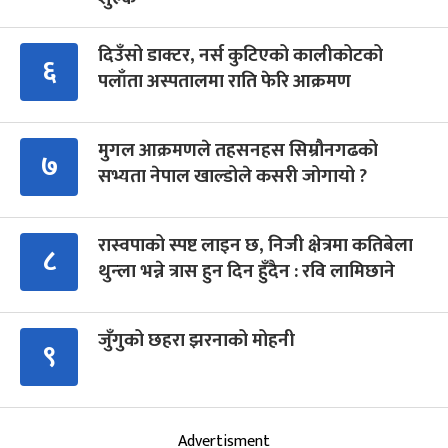
दिउँसो डाक्टर, नर्स कुटिएको कालीकोटको
६
पलाँता अस्पतालमा राति फेरि आक्रमण
मुगल आक्रमणले तहसनहस सिम्रौनगढको
७
सभ्यता नेपाल खाल्डोले कसरी जोगायो ?
रास्वपाको स्पष्ट लाइन छ, निजी क्षेत्रमा कतिबेला
८
थुन्ला भन्ने त्रास हुन दिन हुँदैन : रवि लामिछाने
जुँगुको छहरा झरनाको मोहनी
९
Advertisment