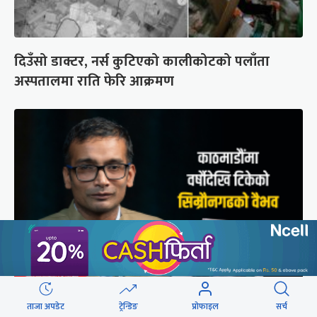
दिउँसो डाक्टर, नर्स कुटिएको कालीकोटको पलाँता
अस्पतालमा राति फेरि आक्रमण
मुगल आक्रमणले तहसनहस सिम्रौनगढको सभ्यता नेपाल
ताजा अपडेट
ट्रेन्डिङ
प्रोफाइल
सर्च