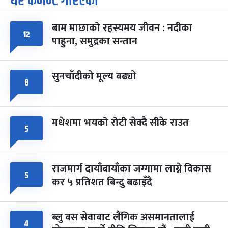
धेरै कमेन्ट गरिएका
-
चैत्र ७, २०८३
Mar 21, 2027
आइत
बाम माछाको रहस्यमय जीवन : नदीका
फागुपूर्णिमा
७ महिना बाँकी
८
१२
पाहुना, समुद्रका सन्तान
-
चैत्र ८, २०८३
Mar 22, 2027
सोम
सुनचाँदीको मूल्य बढ्यो
८
मधेशमा भयको रोटी सेक्दै सीके राउत
५
राजमार्ग दायाँबायाँका जग्गामा लाग्ने विकास
५
कर ५ प्रतिशत बिन्दु बढाइँदै
ब्लु बस सेवाबाट लैंगिक असमानतालाई
४