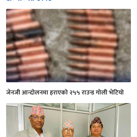
जेनजी आन्दोलनमा हराएको २५५ राउन्ड गोली भेटियो