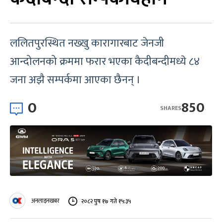
ललितपुरस्थित नख्खु कारागारबाट जेनजी
आन्दोलनको क्रममा फरार भएका कैदीबन्दीमध्ये ८४
जना अझै सम्पर्कमा आएका छैनन् ।
0
850
SHARES
अनलाइनखबर
२०८२ पुष १७ गते १५:३५