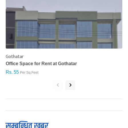
Gothatar
S
Office Space for Rent at Gothatar
H
Rs. 55
R
Per Sq.Feet
‹
›
सम्बन्धित खबर