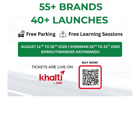
उज्यालो नेपाल पार्टी
कुलमान घिसिङ