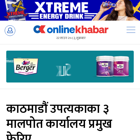
Skip
to
२२ साउन २०८३, शुक्रबार
content
काठमाडौं उपत्यकाका ३
मालपोत कार्यालय प्रमुख
फेरिए