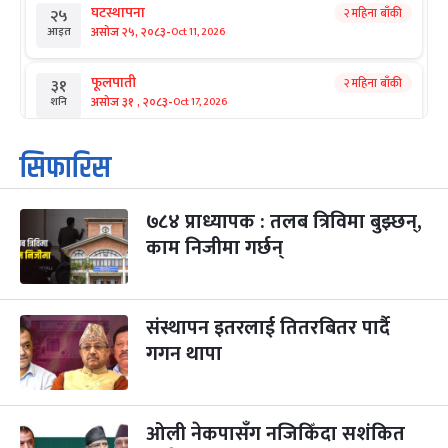
घटस्थापना
२ महिना बाँकी
२५
-
असोज २५, २०८३
Oct 11, 2026
आइत
फूलपाती
२ महिना बाँकी
३१
-
असोज ३१ , २०८३
Oct 17, 2026
शनि
कार्तिक सङ्क्रान्ति
२ महिना बाँकी
१
सिफारिस
-
कार्तिक १, २०८३
Oct 18, 2026
आइत
७८४ प्राध्यापक : तलब त्रिविमा बुझ्छन्,
महानवमी
२ महिना बाँकी
३
-
काम निजीमा गर्छन्
कार्तिक ३, २०८३
Oct 20, 2026
मंगल
विजयादशमी
२ महिना बाँकी
४
-
कार्तिक ४, २०८३
Oct 21, 2026
बुध
संस्थापन इतरलाई तितरबितर पार्दै
गगन थापा
पापा‌ङ्कुशा एकादशी व्रत
२ महिना बाँकी
५
-
कार्तिक ५, २०८३
Oct 22, 2026
बिहि
ओली नेकपासँग नजिकिँदा सशंकित
कुकुर तिहार
३ महिना बाँकी
२२