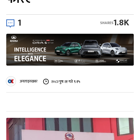
1
1.8K
SHARES
अनलाइनखबर
२०८२ पुष २१ गते ९:१५