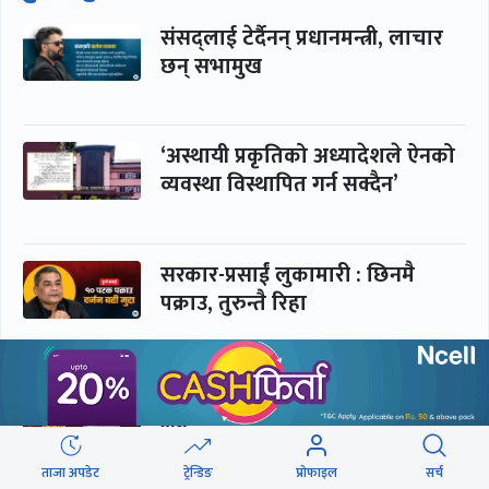
संसद्लाई टेर्दैनन् प्रधानमन्त्री, लाचार
छन् सभामुख
‘अस्थायी प्रकृतिको अध्यादेशले ऐनको
व्यवस्था विस्थापित गर्न सक्दैन’
सरकार-प्रसाईं लुकामारी : छिनमै
पक्राउ, तुरुन्तै रिहा
‘कामचलाउ’ नेतृत्वले थलियो स्वास्थ्य
क्षेत्र
ताजा अपडेट
ट्रेन्डिङ
प्रोफाइल
सर्च