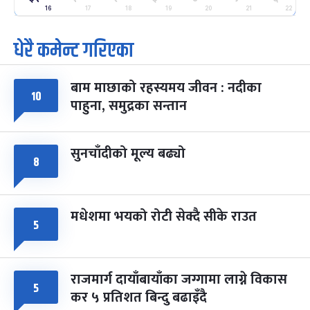
२५
-
16
17
18
19
20
21
22
फाल्गुन २५, २०८३
Mar 9, 2027
मंगल
धेरै कमेन्ट गरिएका
पूर्णिमा व्रत
७ महिना बाँकी
७
-
चैत्र ७, २०८३
Mar 21, 2027
आइत
बाम माछाको रहस्यमय जीवन : नदीका
१०
फागुपूर्णिमा
७ महिना बाँकी
८
पाहुना, समुद्रका सन्तान
-
चैत्र ८, २०८३
Mar 22, 2027
सोम
सुनचाँदीको मूल्य बढ्यो
८
मधेशमा भयको रोटी सेक्दै सीके राउत
५
राजमार्ग दायाँबायाँका जग्गामा लाग्ने विकास
५
कर ५ प्रतिशत बिन्दु बढाइँदै