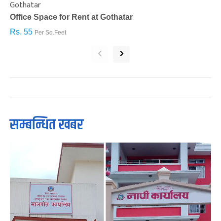
Gothatar
S
Office Space for Rent at Gothatar
H
Rs. 55
R
Per Sq.Feet
‹
›
सम्बन्धित खबर