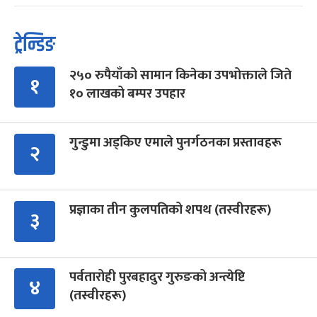
ट्रेन्डिङ
२५० रुपैयाँको सामान किनेका उपभोक्ताले जिते
१
१० लाखको बम्पर उपहार
गुन्डुमा अड्किए एमाले पुनर्गठनका प्रस्तावहरू
२
प्रज्ञाका तीन कुलपतिको शपथ (तस्वीरहरू)
३
पर्वतारोही पुरबहादुर गुरुङको अन्त्येष्टि
४
(तस्वीरहरू)