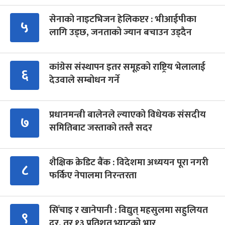
सेनाको नाइटभिजन हेलिकप्टर : भीआईपीका
५
लागि उड्छ, जनताको ज्यान बचाउन उड्दैन
कांग्रेस संस्थापन इतर समूहको राष्ट्रिय भेलालाई
६
देउवाले सम्बोधन गर्ने
प्रधानमन्त्री बालेनले ल्याएको विधेयक संसदीय
७
समितिबाट जस्ताको तस्तै सदर
शैक्षिक क्रेडिट बैंक : विदेशमा अध्ययन पूरा नगरी
८
फर्किए नेपालमा निरन्तरता
सिँचाइ र खानेपानी : विद्युत् महसुलमा सहुलियत
९
दर, तर १३ प्रतिशत भ्याटको भार