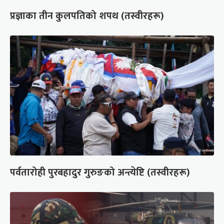
प्रज्ञाका तीन कुलपतिको शपथ (तस्वीरहरू)
पर्वतारोही पुरबहादुर गुरुङको अन्त्येष्टि (तस्वीरहरू)