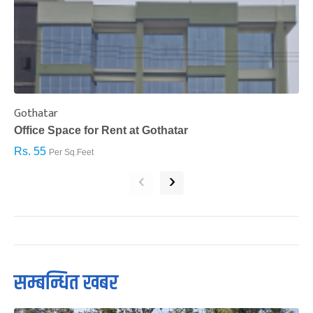
Gothatar
S
Office Space for Rent at Gothatar
H
Rs. 55
R
Per Sq.Feet
‹
›
सम्बन्धित खबर