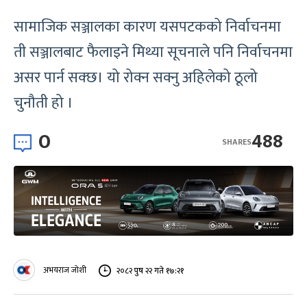
सामाजिक सञ्जालका कारण यसपटकको निर्वाचनमा
ती सञ्जालबाट फैलाइने मिथ्या सूचनाले पनि निर्वाचनमा
असर पार्न सक्छ। यो रोक्न सक्नु अहिलेको ठूलो
चुनौती हो ।
0
488
SHARES
अभयराज जोशी
२०८२ पुष २२ गते १७:२१