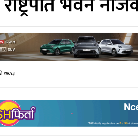
 राष्ट्रपति भवन नज
ते १७:१३