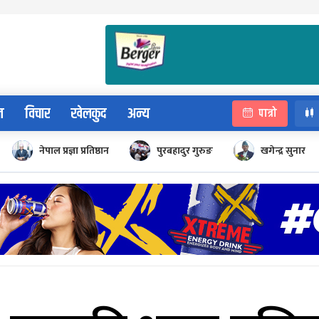
न
विचार
खेलकुद
अन्य
पात्रो
नेपाल प्रज्ञा प्रतिष्ठान
पुरबहादुर गुरुङ
खगेन्द्र सुनार