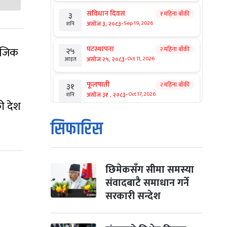
संविधान दिवस
१ महिना बाँकी
३
-
असोज ३, २०८३
Sep 19, 2026
शनि
घटस्थापना
 नजिक
२ महिना बाँकी
२५
-
असोज २५, २०८३
Oct 11, 2026
आइत
फूलपाती
२ महिना बाँकी
३१
-
असोज ३१ , २०८३
Oct 17, 2026
शनि
ी देश
कार्तिक सङ्क्रान्ति
२ महिना बाँकी
१
सिफारिस
-
कार्तिक १, २०८३
Oct 18, 2026
आइत
महानवमी
२ महिना बाँकी
३
-
कार्तिक ३, २०८३
Oct 20, 2026
मंगल
छिमेकसँग सीमा समस्या
संवादबाटै समाधान गर्ने
विजयादशमी
२ महिना बाँकी
४
सरकारी सन्देश
-
कार्तिक ४, २०८३
Oct 21, 2026
बुध
पापा‌ङ्कुशा एकादशी व्रत
२ महिना बाँकी