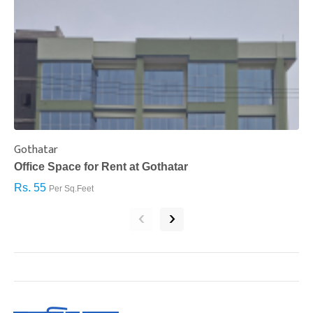
Gothatar
S
Office Space for Rent at Gothatar
H
Rs. 55
R
Per Sq.Feet
‹
›