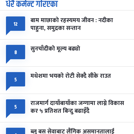
धेरै कमेन्ट गरिएका
पूर्णिमा व्रत
७ महिना बाँकी
७
-
चैत्र ७, २०८३
Mar 21, 2027
आइत
बाम माछाको रहस्यमय जीवन : नदीका
फागुपूर्णिमा
१२
७ महिना बाँकी
८
पाहुना, समुद्रका सन्तान
-
चैत्र ८, २०८३
Mar 22, 2027
सोम
सुनचाँदीको मूल्य बढ्यो
८
मधेशमा भयको रोटी सेक्दै सीके राउत
५
राजमार्ग दायाँबायाँका जग्गामा लाग्ने विकास
५
कर ५ प्रतिशत बिन्दु बढाइँदै
ब्लु बस सेवाबाट लैंगिक असमानतालाई