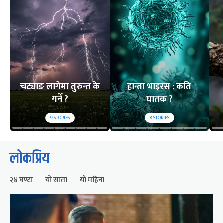
चट्याङ लागेमा तुरुन्त के
हान्ता भाइरस : कति
गर्ने ?
घातक ?
9
STORIES
8
STORIES
लोकप्रिय
२४ घण्टा
यो साता
यो महिना