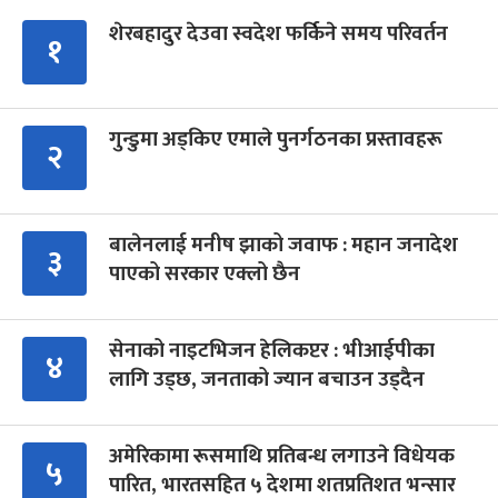
शेरबहादुर देउवा स्वदेश फर्किने समय परिवर्तन
१
गुन्डुमा अड्किए एमाले पुनर्गठनका प्रस्तावहरू
२
बालेनलाई मनीष झाको जवाफ : महान जनादेश
३
पाएको सरकार एक्लो छैन
सेनाको नाइटभिजन हेलिकप्टर : भीआईपीका
४
लागि उड्छ, जनताको ज्यान बचाउन उड्दैन
अमेरिकामा रूसमाथि प्रतिबन्ध लगाउने विधेयक
५
पारित, भारतसहित ५ देशमा शतप्रतिशत भन्सार