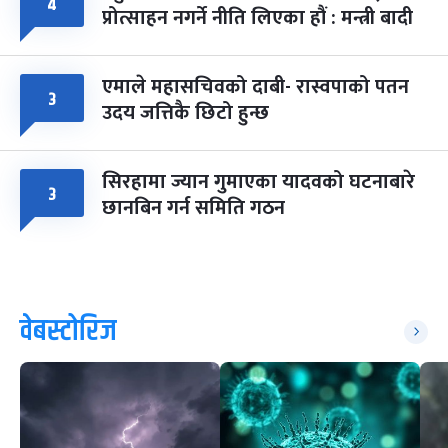
४
प्रोत्साहन नगर्ने नीति लिएका हौं : मन्त्री बादी
एमाले महासचिवको दाबी- रास्वपाको पतन
३
उदय जत्तिकै छिटो हुन्छ
सिरहामा ज्यान गुमाएका यादवको घटनाबारे
३
छानबिन गर्न समिति गठन
वेबस्टोरिज