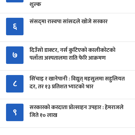
शुल्क
संसद्‍मा रास्वपा सांसदले खोजे सरकार
६
दिउँसो डाक्टर, नर्स कुटिएको कालीकोटको
७
पलाँता अस्पतालमा राति फेरि आक्रमण
सिँचाइ र खानेपानी : विद्युत् महसुलमा सहुलियत
८
दर, तर १३ प्रतिशत भ्याटको भार
सरकारको करदाता प्रोत्साहन उपहार : हेमराजले
९
जिते १० लाख