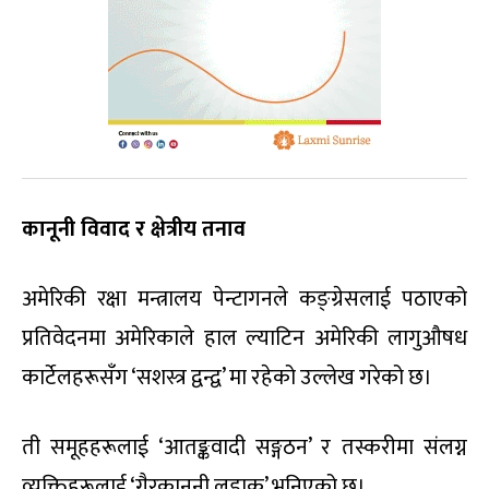
कानूनी विवाद र क्षेत्रीय तनाव
अमेरिकी रक्षा मन्त्रालय पेन्टागनले कङ्ग्रेसलाई पठाएको
प्रतिवेदनमा अमेरिकाले हाल ल्याटिन अमेरिकी लागुऔषध
कार्टेलहरूसँग ‘सशस्त्र द्वन्द्व’ मा रहेको उल्लेख गरेको छ।
ती समूहहरूलाई ‘आतङ्कवादी सङ्गठन’ र तस्करीमा संलग्न
व्यक्तिहरूलाई ‘गैरकानूनी लडाकू’ भनिएको छ।