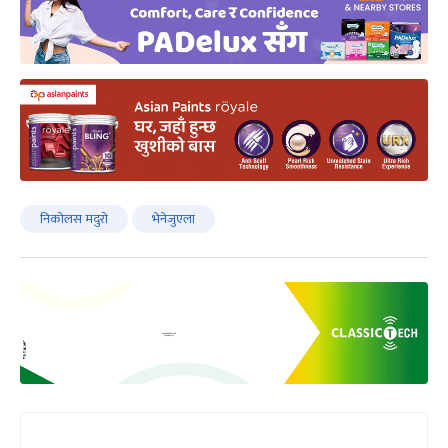
निकोलस मदुरो
भेनेजुएला