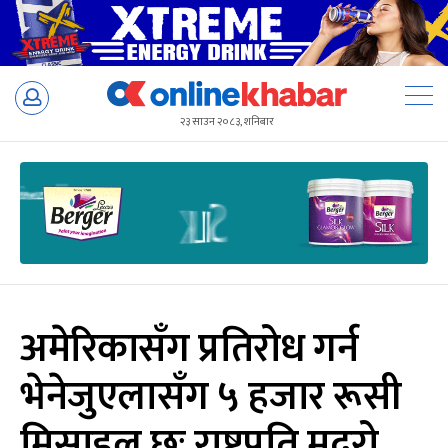
Skip
to
२३ साउन २०८३, शनिबार
content
अमेरिकासँग प्रतिरोध गर्न
भेनेजुएलासँग ५ हजार रूसी
मिसाइल छः राष्ट्रपति मदुरो