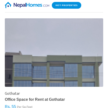
HOT PROPERTIES
Gothatar
S
Office Space for Rent at Gothatar
H
Rs. 55
R
Per Sq.Feet