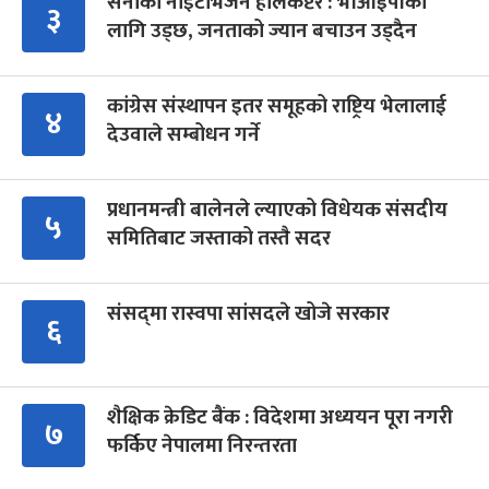
सेनाको नाइटभिजन हेलिकप्टर : भीआईपीका
३
लागि उड्छ, जनताको ज्यान बचाउन उड्दैन
कांग्रेस संस्थापन इतर समूहको राष्ट्रिय भेलालाई
४
देउवाले सम्बोधन गर्ने
प्रधानमन्त्री बालेनले ल्याएको विधेयक संसदीय
५
समितिबाट जस्ताको तस्तै सदर
संसद्‍मा रास्वपा सांसदले खोजे सरकार
६
शैक्षिक क्रेडिट बैंक : विदेशमा अध्ययन पूरा नगरी
७
फर्किए नेपालमा निरन्तरता