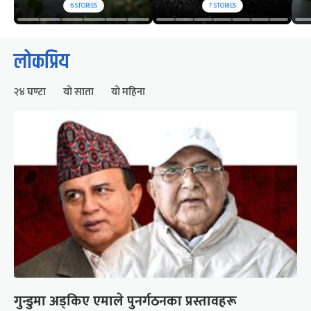
6
STORIES
7
STORIES
लोकप्रिय
२४ घण्टा
यो साता
यो महिना
गुन्डुमा अड्किए एमाले पुनर्गठनका प्रस्तावहरू