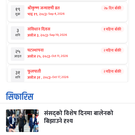
श्रीकृष्ण जन्माष्टमी व्रत
२७ दिन बाँकी
१९
-
भाद्र १९, २०८३
Sep 4, 2026
शुक्र
संविधान दिवस
१ महिना बाँकी
३
-
असोज ३, २०८३
Sep 19, 2026
शनि
घटस्थापना
२ महिना बाँकी
२५
-
असोज २५, २०८३
Oct 11, 2026
आइत
फूलपाती
२ महिना बाँकी
३१
-
असोज ३१ , २०८३
Oct 17, 2026
शनि
कार्तिक सङ्क्रान्ति
२ महिना बाँकी
१
सिफारिस
-
कार्तिक १, २०८३
Oct 18, 2026
आइत
संसद्को विशेष दिनमा बालेनको
महानवमी
२ महिना बाँकी
३
-
बिझाउने दृश्य
कार्तिक ३, २०८३
Oct 20, 2026
मंगल
विजयादशमी
२ महिना बाँकी