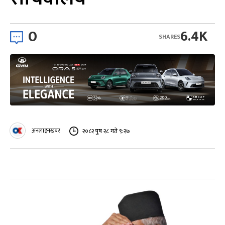
0
6.4K
SHARES
अनलाइनखबर
२०८२ पुष २८ गते ९:२७