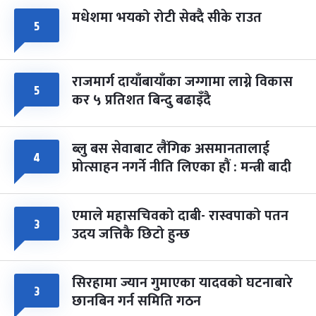
मधेशमा भयको रोटी सेक्दै सीके राउत
५
राजमार्ग दायाँबायाँका जग्गामा लाग्ने विकास
५
कर ५ प्रतिशत बिन्दु बढाइँदै
ब्लु बस सेवाबाट लैंगिक असमानतालाई
४
प्रोत्साहन नगर्ने नीति लिएका हौं : मन्त्री बादी
एमाले महासचिवको दाबी- रास्वपाको पतन
३
उदय जत्तिकै छिटो हुन्छ
सिरहामा ज्यान गुमाएका यादवको घटनाबारे
३
छानबिन गर्न समिति गठन