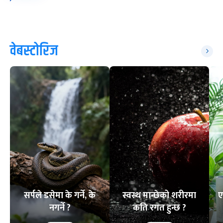
वेबस्टोरिज
सर्पले डसेमा के गर्ने, के
स्वस्थ मान्छेको शरीरमा
ए
नगर्ने ?
कति रगत हुन्छ ?