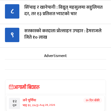
सिँचाइ र खानेपानी : विद्युत् महसुलमा सहुलियत
८
दर, तर १३ प्रतिशत भ्याटको भार
सरकारको करदाता प्रोत्साहन उपहार : हेमराजले
९
जिते १० लाख
Advertisment
आगामी बिदाहरु
जनै पूर्णिमा
२० दिन बाँकी
१२
-
भाद्र १२, २०८३
Aug 28, 2026
शुक्र