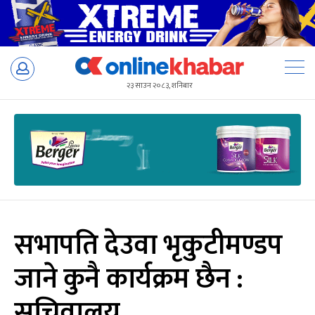
Skip
to
२३ साउन २०८३, शनिबार
content
सभापति देउवा भृकुटीमण्डप
जाने कुनै कार्यक्रम छैन :
सचिवालय