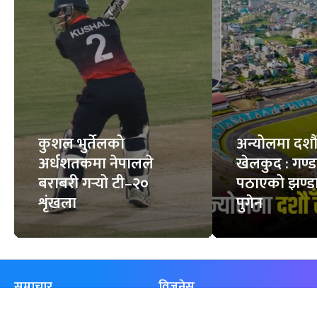
कुशल भुर्तेलको
अन्योलमा दशौँ र
अर्धशतकमा नेपालले
खेलकुद : गण्
बराबरी गर्‍यो टी–२०
पठाएको झण्डा
शृंखला
पुगेन
समाचार
विजनेस
समाज
बजार