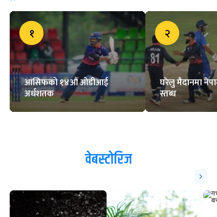
१
२
आसिफको १४औं ओडीआई
घरेलु मैदानमा नेप
अर्धशतक
स्तब्ध
वेबस्टोरिज