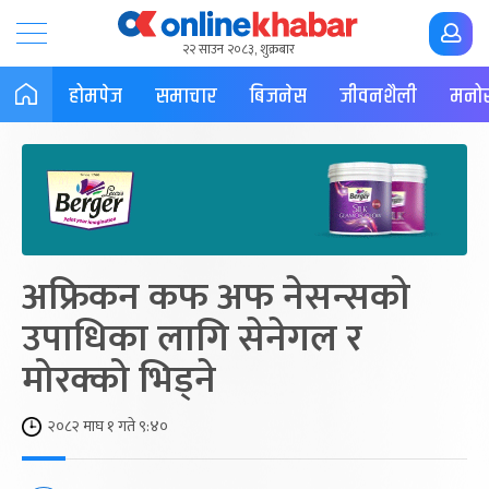
२२ साउन २०८३, शुक्रबार
होमपेज
समाचार
बिजनेस
जीवनशैली
मनोर
अफ्रिकन कफ अफ नेसन्सको
उपाधिका लागि सेनेगल र
मोरक्को भिड्ने
२०८२ माघ १ गते ९:४०