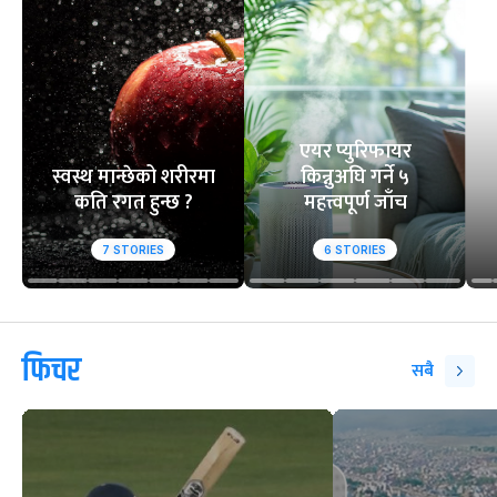
एयर प्युरिफायर
स्वस्थ मान्छेको शरीरमा
किन्नुअघि गर्ने ५
कति रगत हुन्छ ?
महत्त्वपूर्ण जाँच
7
STORIES
6
STORIES
फिचर
सबै