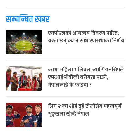
पूर्णिमा व्रत
७ महिना बाँकी
७
-
चैत्र ७, २०८३
Mar 21, 2027
आइत
सम्बन्धित खबर
फागुपूर्णिमा
७ महिना बाँकी
८
एनपीएलको आयव्यय विवरण पारित,
-
चैत्र ८, २०८३
Mar 22, 2027
सोम
यस्ता छन् क्यान साधारणसभाका निर्णय
काभा महिला भलिबल च्याम्पियनसिपले
एफआईभीबीको वरीयता पाउने,
नेपाललाई के फाइदा ?
लिग २ का शीर्ष दुई टोलीसँग महत्त्वपूर्ण
शृङ्खला खेल्दै नेपाल