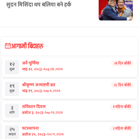
सुदन मिसिंदा थप बलिया बने हर्क
आगामी बिदाहरु
जनै पूर्णिमा
२१ दिन बाँकी
१२
-
भाद्र १२, २०८३
Aug 28, 2026
शुक्र
श्रीकृष्ण जन्माष्टमी व्रत
२८ दिन बाँकी
१९
-
भाद्र १९, २०८३
Sep 4, 2026
शुक्र
संविधान दिवस
१ महिना बाँकी
३
-
असोज ३, २०८३
Sep 19, 2026
शनि
घटस्थापना
२ महिना बाँकी
२५
-
असोज २५, २०८३
Oct 11, 2026
आइत