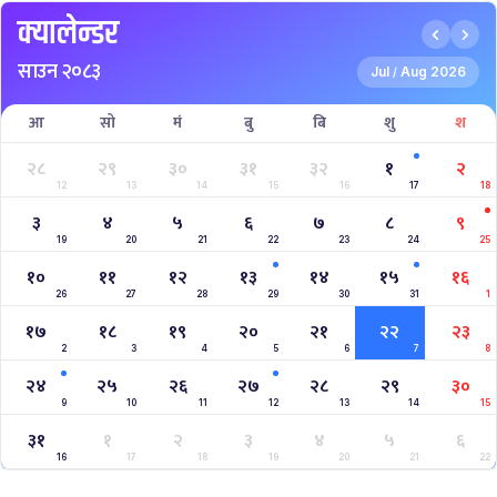
क्यालेन्डर
साउन २०८३
Jul
Aug 2026
/
आ
सो
मं
बु
बि
शु
श
२८
२९
३०
३१
३२
१
२
12
13
14
15
16
17
18
३
४
५
६
७
८
९
19
20
21
22
23
24
25
१०
११
१२
१३
१४
१५
१६
26
27
28
29
30
31
1
१७
१८
१९
२०
२१
२२
२३
2
3
4
5
6
7
8
२४
२५
२६
२७
२८
२९
३०
9
10
11
12
13
14
15
३१
१
२
३
४
५
६
16
17
18
19
20
21
22