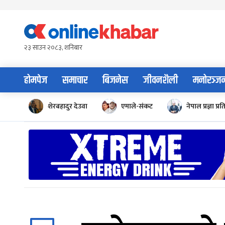
Skip
to
content
२३ साउन २०८३, शनिबार
होमपेज
समाचार
बिजनेस
जीवनशैली
मनोरञ्ज
शेरबहादुर देउवा
एमाले-संकट
नेपाल प्रज्ञा प्रत