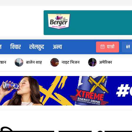
न
विचार
खेलकुद
अन्य
पात्रो
िष्ठान
बालेन शाह
नाइट भिजन
अमेरिका