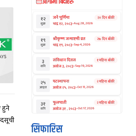
आगामी बिदाहरु
जनै पूर्णिमा
२० दिन बाँकी
१२
-
भाद्र १२, २०८३
Aug 28, 2026
शुक्र
श्रीकृष्ण जन्माष्टमी व्रत
२७ दिन बाँकी
१९
-
भाद्र १९, २०८३
Sep 4, 2026
शुक्र
संविधान दिवस
१ महिना बाँकी
३
-
असोज ३, २०८३
Sep 19, 2026
शनि
घटस्थापना
२ महिना बाँकी
२५
-
असोज २५, २०८३
Oct 11, 2026
आइत
फूलपाती
२ महिना बाँकी
३१
हुने
-
असोज ३१ , २०८३
Oct 17, 2026
शनि
्दसूची
कार्तिक सङ्क्रान्ति
२ महिना बाँकी
१
सिफारिस
-
कार्तिक १, २०८३
Oct 18, 2026
आइत