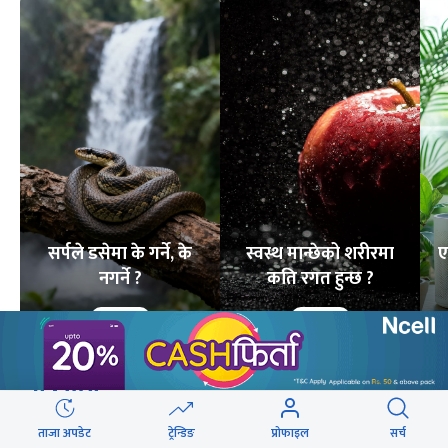
सर्पले डसेमा के गर्ने, के
स्वस्थ मान्छेको शरीरमा
ए
नगर्ने ?
कति रगत हुन्छ ?
6
STORIES
7
STORIES
लोकप्रिय
ताजा अपडेट
ट्रेन्डिङ
प्रोफाइल
सर्च
२४ घण्टा
यो साता
यो महिना