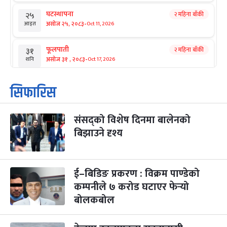
घटस्थापना
२ महिना बाँकी
२५
-
असोज २५, २०८३
Oct 11, 2026
आइत
फूलपाती
२ महिना बाँकी
३१
-
असोज ३१ , २०८३
Oct 17, 2026
शनि
कार्तिक सङ्क्रान्ति
२ महिना बाँकी
१
सिफारिस
-
कार्तिक १, २०८३
Oct 18, 2026
आइत
संसद्को विशेष दिनमा बालेनको
महानवमी
२ महिना बाँकी
३
-
बिझाउने दृश्य
कार्तिक ३, २०८३
Oct 20, 2026
मंगल
विजयादशमी
२ महिना बाँकी
४
-
कार्तिक ४, २०८३
Oct 21, 2026
बुध
ई–बिडिङ प्रकरण : विक्रम पाण्डेको
कम्पनीले ७ करोड घटाएर फेर्‍यो
पापा‌ङ्कुशा एकादशी व्रत
२ महिना बाँकी
५
बोलकबोल
-
कार्तिक ५, २०८३
Oct 22, 2026
बिहि
कुकुर तिहार
३ महिना बाँकी