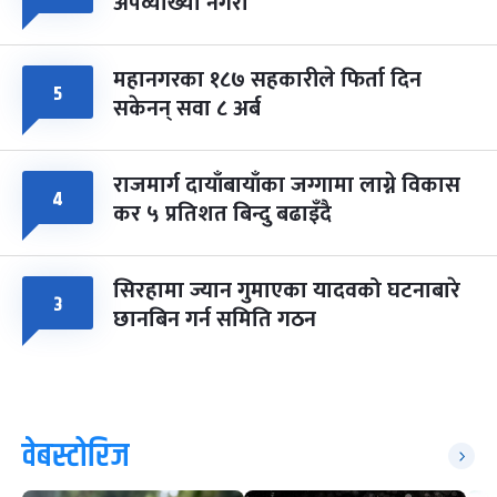
अपव्याख्या नगरौं
महानगरका १८७ सहकारीले फिर्ता दिन
५
सकेनन् सवा ८ अर्ब
राजमार्ग दायाँबायाँका जग्गामा लाग्ने विकास
४
कर ५ प्रतिशत बिन्दु बढाइँदै
सिरहामा ज्यान गुमाएका यादवको घटनाबारे
३
छानबिन गर्न समिति गठन
वेबस्टोरिज