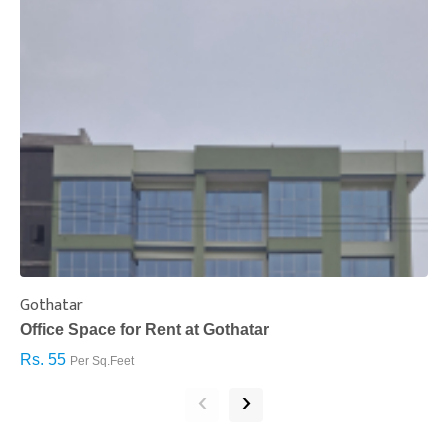
Gothatar
S
Office Space for Rent at Gothatar
H
Rs. 55
R
Per Sq.Feet
‹
›