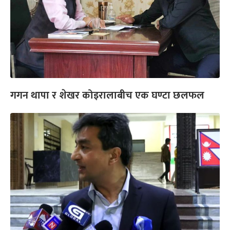
गगन थापा र शेखर कोइरालाबीच एक घण्टा छलफल