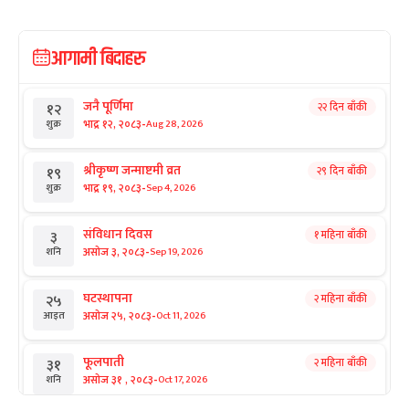
आगामी बिदाहरु
जनै पूर्णिमा
२२ दिन बाँकी
१२
-
भाद्र १२, २०८३
Aug 28, 2026
शुक्र
श्रीकृष्ण जन्माष्टमी व्रत
२९ दिन बाँकी
१९
-
भाद्र १९, २०८३
Sep 4, 2026
शुक्र
संविधान दिवस
१ महिना बाँकी
३
-
असोज ३, २०८३
Sep 19, 2026
शनि
घटस्थापना
२ महिना बाँकी
२५
-
असोज २५, २०८३
Oct 11, 2026
आइत
फूलपाती
२ महिना बाँकी
३१
-
असोज ३१ , २०८३
Oct 17, 2026
शनि