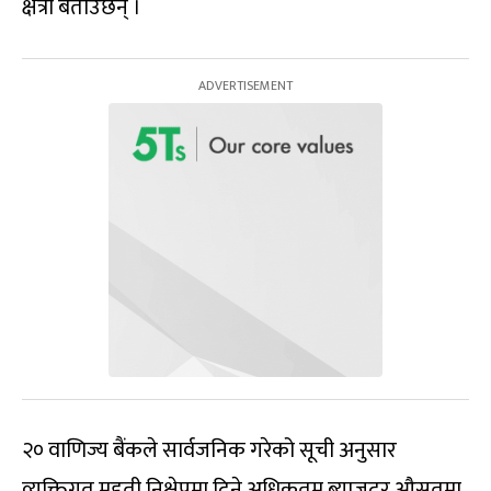
क्षेत्री बताउँछन् ।
२० वाणिज्य बैंकले सार्वजनिक गरेको सूची अनुसार
व्यक्तिगत मुद्दती निक्षेपमा दिने अधिकतम ब्याजदर औसतमा