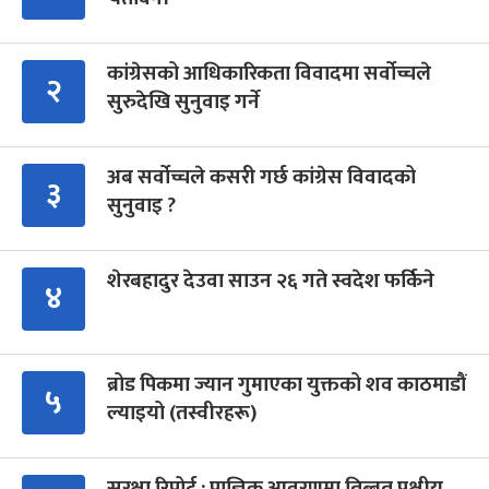
कांग्रेसको आधिकारिकता विवादमा सर्वोच्चले
२
सुरुदेखि सुनुवाइ गर्ने
अब सर्वोच्चले कसरी गर्छ कांग्रेस विवादको
३
सुनुवाइ ?
शेरबहादुर देउवा साउन २६ गते स्वदेश फर्किने
४
ब्रोड पिकमा ज्यान गुमाएका युक्तको शव काठमाडौं
५
ल्याइयो (तस्वीरहरू)
सुरक्षा रिपोर्ट : प्राज्ञिक आवरणमा तिब्बत पक्षीय