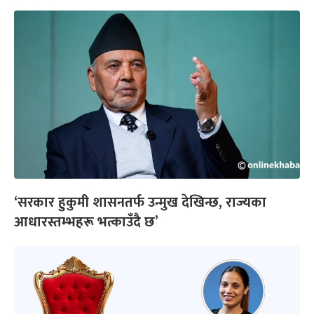
‘सरकार हुकुमी शासनतर्फ उन्मुख देखिन्छ, राज्यका
आधारस्तम्भहरू भत्काउँदै छ’