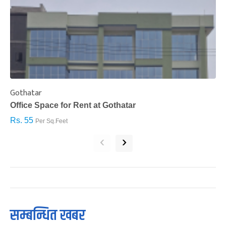
Gothatar
S
Office Space for Rent at Gothatar
H
Rs. 55
R
Per Sq.Feet
‹
›
सम्बन्धित खबर