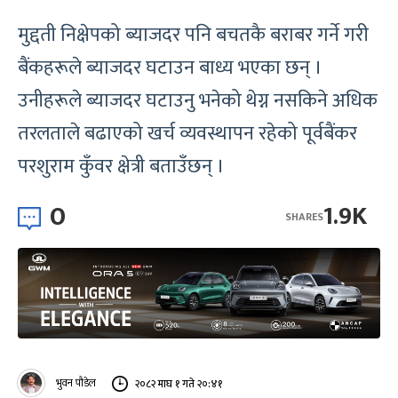
मुद्दती निक्षेपको ब्याजदर पनि बचतकै बराबर गर्ने गरी
बैंकहरूले ब्याजदर घटाउन बाध्य भएका छन् ।
उनीहरूले ब्याजदर घटाउनु भनेको थेग्न नसकिने अधिक
तरलताले बढाएको खर्च व्यवस्थापन रहेको पूर्वबैंकर
परशुराम कुँवर क्षेत्री बताउँछन् ।
0
1.9K
SHARES
भुवन पौडेल
२०८२ माघ १ गते २०:४१