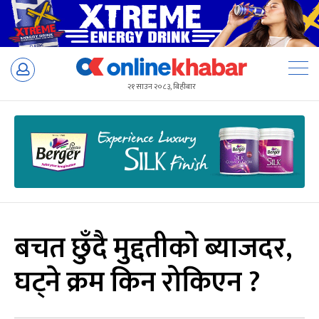
Skip
to
२१ साउन २०८३, बिहीबार
content
बचत छुँदै मुद्दतीको ब्याजदर,
घट्ने क्रम किन रोकिएन ?