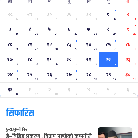
आ
सो
मं
बु
बि
शु
श
२८
२९
३०
३१
३२
१
२
12
13
14
15
16
17
18
३
४
५
६
७
८
९
19
20
21
22
23
24
25
१०
११
१२
१३
१४
१५
१६
26
27
28
29
30
31
1
१७
१८
१९
२०
२१
२२
२३
2
3
4
5
6
7
8
२४
२५
२६
२७
२८
२९
३०
9
10
11
12
13
14
15
३१
१
२
३
४
५
६
16
17
18
19
20
21
22
सिफारिस
छुटाउनुभयो कि?
ई–बिडिङ प्रकरण : विक्रम पाण्डेको कम्पनीले