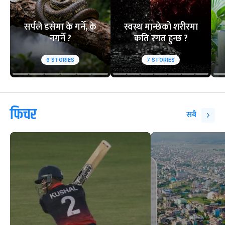
सर्पले डसेमा के गर्ने, के
स्वस्थ मान्छेको शरीरमा
नगर्ने ?
कति रगत हुन्छ ?
6
STORIES
7
STORIES
फिचर
सबै