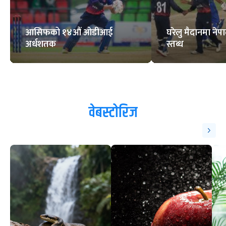
आसिफको १४औं ओडीआई
घरेलु मैदानमा नेप
अर्धशतक
स्तब्ध
वेबस्टोरिज