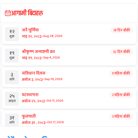
आगामी बिदाहरु
जनै पूर्णिमा
२१ दिन बाँकी
१२
-
भाद्र १२, २०८३
Aug 28, 2026
शुक्र
श्रीकृष्ण जन्माष्टमी व्रत
२८ दिन बाँकी
१९
-
भाद्र १९, २०८३
Sep 4, 2026
शुक्र
संविधान दिवस
१ महिना बाँकी
३
-
असोज ३, २०८३
Sep 19, 2026
शनि
घटस्थापना
२ महिना बाँकी
२५
-
असोज २५, २०८३
Oct 11, 2026
आइत
फूलपाती
२ महिना बाँकी
३१
-
असोज ३१ , २०८३
Oct 17, 2026
शनि
कार्तिक सङ्क्रान्ति