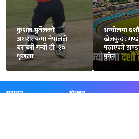
कुशल भुर्तेलको
अन्योलमा दशौँ र
अर्धशतकमा नेपालले
खेलकुद : गण्
बराबरी गर्‍यो टी–२०
पठाएको झण्डा
शृंखला
पुगेन
समाचार
विजनेस
समाज
बजार
विचार/ब्लग
पर्यटन
साहित्य
रोजगार
अन्तर्वार्ता
बैँक / वित्त