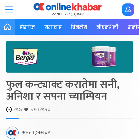
२२ साउन २०८३, शुक्रबार
होमपेज
समाचार
बिजनेस
जीवनशैली
मनोर
फुल कन्ट्याक्ट करातेमा सनी,
अनिशा र सपना च्याम्पियन
२०८२ माघ ५ गते २०:२७
अनलाइनखबर