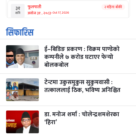
फूलपाती
२ महिना बाँकी
३१
-
असोज ३१ , २०८३
Oct 17, 2026
शनि
कार्तिक सङ्क्रान्ति
२ महिना बाँकी
१
सिफारिस
-
कार्तिक १, २०८३
Oct 18, 2026
आइत
ई–बिडिङ प्रकरण : विक्रम पाण्डेको
महानवमी
२ महिना बाँकी
३
-
कम्पनीले ७ करोड घटाएर फेर्‍यो
कार्तिक ३, २०८३
Oct 20, 2026
मंगल
बोलकबोल
विजयादशमी
२ महिना बाँकी
४
-
कार्तिक ४, २०८३
Oct 21, 2026
बुध
टेन्टमा उकुसमुकुस सुकुमवासी :
तत्काललाई ठिक, भविष्य अनिश्चित
पापा‌ङ्कुशा एकादशी व्रत
२ महिना बाँकी
५
-
कार्तिक ५, २०८३
Oct 22, 2026
बिहि
डा. मनोज शर्मा : चोलेन्द्रशमशेरका
कुकुर तिहार
३ महिना बाँकी
२२
-
कार्तिक २२, २०८३
Nov 8, 2026
आइत
‘हिरा’
गाई पूजा
३ महिना बाँकी
२३