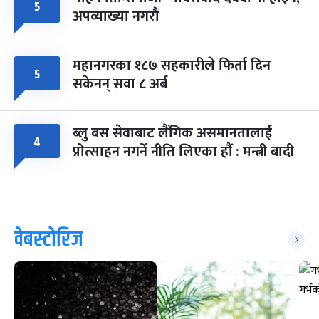
५
अपव्याख्या नगरौं
महानगरका १८७ सहकारीले फिर्ता दिन
५
सकेनन् सवा ८ अर्ब
ब्लु बस सेवाबाट लैंगिक असमानतालाई
४
प्रोत्साहन नगर्ने नीति लिएका हौं : मन्त्री बादी
वेबस्टोरिज