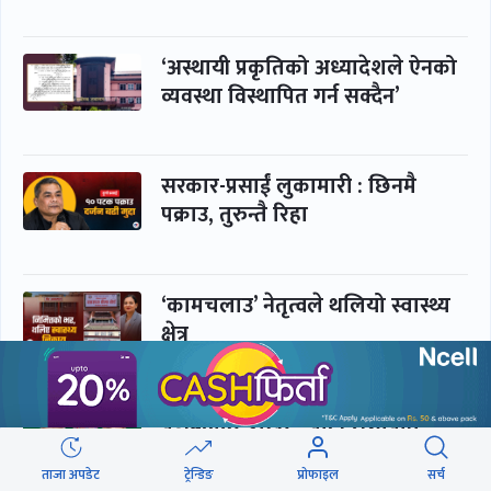
‘अस्थायी प्रकृतिको अध्यादेशले ऐनको
व्यवस्था विस्थापित गर्न सक्दैन’
सरकार-प्रसाईं लुकामारी : छिनमै
पक्राउ, तुरुन्तै रिहा
‘कामचलाउ’ नेतृत्वले थलियो स्वास्थ्य
क्षेत्र
पूर्णबहादुर-शेखर : पार्टी सभापति
ताक्थे, विभाजनको संघारमा
शशांकलाई अघि सारे
ताजा अपडेट
ट्रेन्डिङ
प्रोफाइल
सर्च