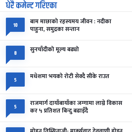
धेरै कमेन्ट गरिएका
पूर्णिमा व्रत
७ महिना बाँकी
७
-
चैत्र ७, २०८३
Mar 21, 2027
आइत
बाम माछाको रहस्यमय जीवन : नदीका
फागुपूर्णिमा
७ महिना बाँकी
८
१०
पाहुना, समुद्रका सन्तान
-
चैत्र ८, २०८३
Mar 22, 2027
सोम
सुनचाँदीको मूल्य बढ्यो
८
मधेशमा भयको रोटी सेक्दै सीके राउत
५
राजमार्ग दायाँबायाँका जग्गामा लाग्ने विकास
५
कर ५ प्रतिशत बिन्दु बढाइँदै
मोहन तिम्सिनाजी- मार्क्सवाद देववाणी होइन,