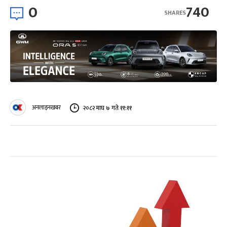
0
740
SHARES
अनलाइनखबर
२०८२ माघ ७ गते ११:११