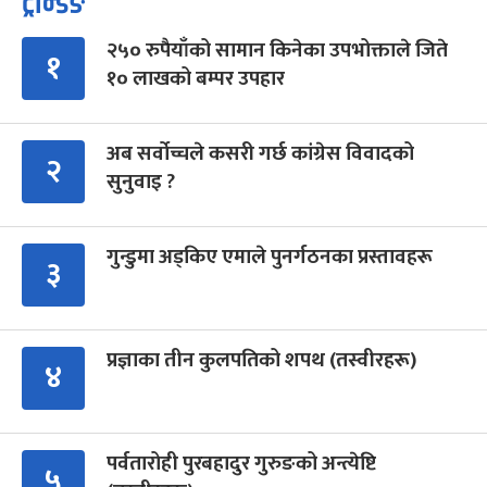
ट्रेन्डिङ
२५० रुपैयाँको सामान किनेका उपभोक्ताले जिते
१
१० लाखको बम्पर उपहार
अब सर्वोच्चले कसरी गर्छ कांग्रेस विवादको
२
सुनुवाइ ?
गुन्डुमा अड्किए एमाले पुनर्गठनका प्रस्तावहरू
३
प्रज्ञाका तीन कुलपतिको शपथ (तस्वीरहरू)
४
पर्वतारोही पुरबहादुर गुरुङको अन्त्येष्टि
५