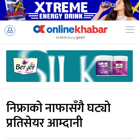
Skip
to
२२ साउन २०८३, शुक्रबार
content
निफ्राको नाफासँगै घट्यो
प्रतिसेयर आम्दानी