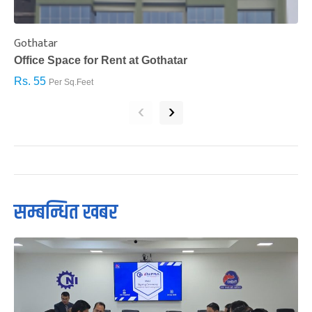
Gothatar
S
Office Space for Rent at Gothatar
H
Rs. 55
R
Per Sq.Feet
‹
›
सम्बन्धित खबर