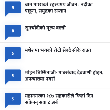
बाम माछाको रहस्यमय जीवन : नदीका
फागुपूर्णिमा
७ महिना बाँकी
८
९
पाहुना, समुद्रका सन्तान
-
चैत्र ८, २०८३
Mar 22, 2027
सोम
सुनचाँदीको मूल्य बढ्यो
८
मधेशमा भयको रोटी सेक्दै सीके राउत
५
मोहन तिम्सिनाजी- मार्क्सवाद देववाणी होइन,
५
अपव्याख्या नगरौं
महानगरका १८७ सहकारीले फिर्ता दिन
५
सकेनन् सवा ८ अर्ब