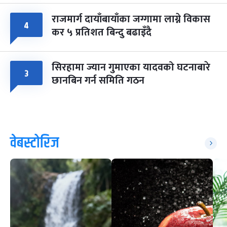
राजमार्ग दायाँबायाँका जग्गामा लाग्ने विकास
४
कर ५ प्रतिशत बिन्दु बढाइँदै
सिरहामा ज्यान गुमाएका यादवको घटनाबारे
३
छानबिन गर्न समिति गठन
वेबस्टोरिज