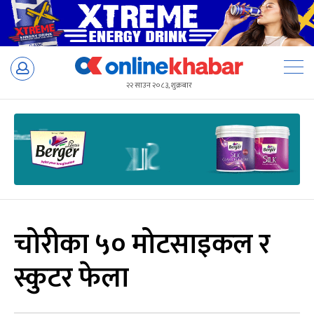
Skip
to
२२ साउन २०८३, शुक्रबार
content
चोरीका ५० मोटसाइकल र
स्कुटर फेला