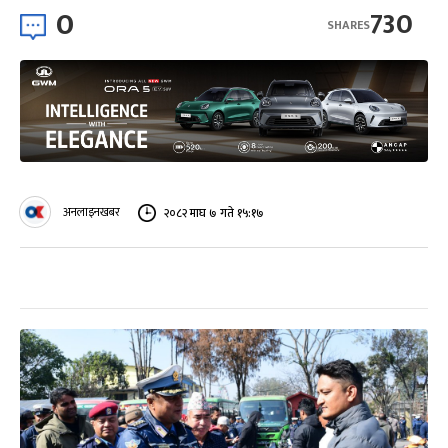
0
730
SHARES
अनलाइनखबर
२०८२ माघ ७ गते १५:१७