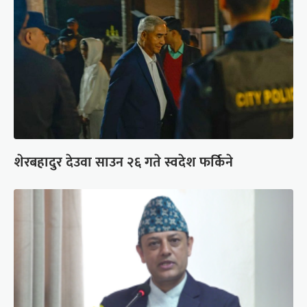
शेरबहादुर देउवा साउन २६ गते स्वदेश फर्किने