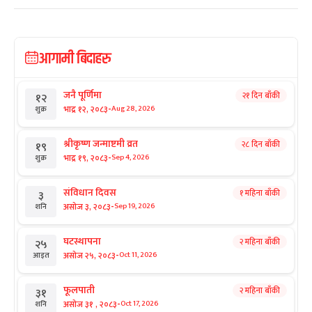
आगामी बिदाहरु
जनै पूर्णिमा
२१ दिन बाँकी
१२
-
भाद्र १२, २०८३
Aug 28, 2026
शुक्र
श्रीकृष्ण जन्माष्टमी व्रत
२८ दिन बाँकी
१९
-
भाद्र १९, २०८३
Sep 4, 2026
शुक्र
संविधान दिवस
१ महिना बाँकी
३
-
असोज ३, २०८३
Sep 19, 2026
शनि
घटस्थापना
२ महिना बाँकी
२५
-
असोज २५, २०८३
Oct 11, 2026
आइत
फूलपाती
२ महिना बाँकी
३१
-
असोज ३१ , २०८३
Oct 17, 2026
शनि