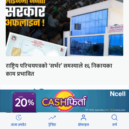
राष्ट्रिय परिचयपत्रको ‘सर्भर’ समस्याले १६ निकायका
काम प्रभावित
छुटाउनुभयो कि ?
संसद्लाई टेर्दैनन् प्रधानमन्त्री, लाचार
छन् सभामुख
ताजा अपडेट
ट्रेन्डिङ
प्रोफाइल
सर्च