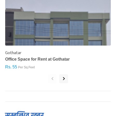
Gothatar
S
Office Space for Rent at Gothatar
H
Rs. 55
R
Per Sq.Feet
‹
›
सम्बन्धित खबर