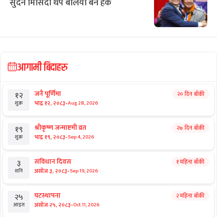
सुदन मिसिंदा थप बलिया बने हर्क
आगामी बिदाहरु
जनै पूर्णिमा
२० दिन बाँकी
१२
-
भाद्र १२, २०८३
Aug 28, 2026
शुक्र
श्रीकृष्ण जन्माष्टमी व्रत
२७ दिन बाँकी
१९
-
भाद्र १९, २०८३
Sep 4, 2026
शुक्र
संविधान दिवस
१ महिना बाँकी
३
-
असोज ३, २०८३
Sep 19, 2026
शनि
घटस्थापना
२ महिना बाँकी
२५
-
असोज २५, २०८३
Oct 11, 2026
आइत