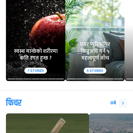
एयर प्युरिफायर
स्वस्थ मान्छेको शरीरमा
किन्नुअघि गर्ने ५
कति रगत हुन्छ ?
महत्त्वपूर्ण जाँच
7
STORIES
6
STORIES
फिचर
सबै