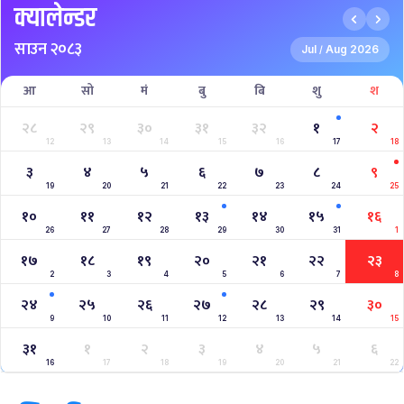
क्यालेन्डर
साउन २०८३
Jul
Aug 2026
/
आ
सो
मं
बु
बि
शु
श
२८
२९
३०
३१
३२
१
२
12
13
14
15
16
17
18
३
४
५
६
७
८
९
19
20
21
22
23
24
25
१०
११
१२
१३
१४
१५
१६
26
27
28
29
30
31
1
१७
१८
१९
२०
२१
२२
२३
2
3
4
5
6
7
8
२४
२५
२६
२७
२८
२९
३०
9
10
11
12
13
14
15
३१
१
२
३
४
५
६
16
17
18
19
20
21
22