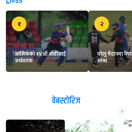
ट्रेन्डिङ
१
२
आसिफको १४औं ओडीआई
घरेलु मैदानमा नेप
अर्धशतक
स्तब्ध
वेबस्टोरिज