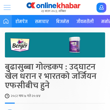
२३ साउन २०८३, शनिबार
होमपेज
समाचार
बिजनेस
जीवनशैली
मनोर
बुढासुब्बा गोल्डकप : उद्घाटन
खेल धरान र भारतको जर्जियन
एफसीबीच हुने
२०८२ माघ ७ गते २०:४४