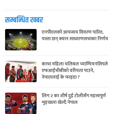
पूर्णिमा व्रत
७ महिना बाँकी
७
-
चैत्र ७, २०८३
Mar 21, 2027
आइत
सम्बन्धित खबर
फागुपूर्णिमा
७ महिना बाँकी
८
-
चैत्र ८, २०८३
Mar 22, 2027
सोम
एनपीएलको आयव्यय विवरण पारित,
यस्ता छन् क्यान साधारणसभाका निर्णय
काभा महिला भलिबल च्याम्पियनसिपले
एफआईभीबीको वरीयता पाउने,
नेपाललाई के फाइदा ?
लिग २ का शीर्ष दुई टोलीसँग महत्त्वपूर्ण
शृङ्खला खेल्दै नेपाल