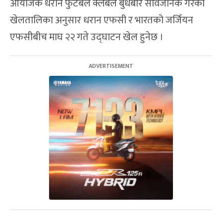
आयोजक धरान फुटबल क्लबले बुधबार सार्वजनिक गरेको
खेलतालिका अनुसार धरान एफसी र भारतको जर्जियन
एफसीबीच माघ २२ गते उद्घाटन खेल हुनेछ ।