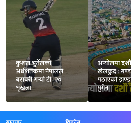
कुशल भुर्तेलको
अन्योलमा दशौँ र
अर्धशतकमा नेपालले
खेलकुद : गण्
बराबरी गर्‍यो टी–२०
पठाएको झण्डा
शृंखला
पुगेन
समाचार
विजनेस