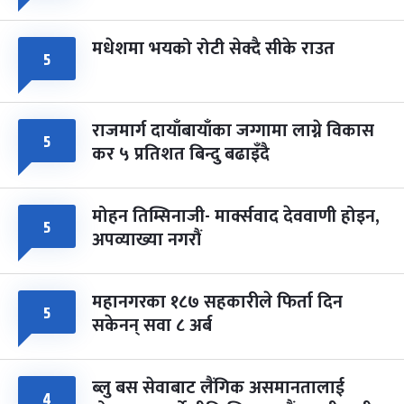
मधेशमा भयको रोटी सेक्दै सीके राउत
५
राजमार्ग दायाँबायाँका जग्गामा लाग्ने विकास
५
कर ५ प्रतिशत बिन्दु बढाइँदै
मोहन तिम्सिनाजी- मार्क्सवाद देववाणी होइन,
५
अपव्याख्या नगरौं
महानगरका १८७ सहकारीले फिर्ता दिन
५
सकेनन् सवा ८ अर्ब
ब्लु बस सेवाबाट लैंगिक असमानतालाई
४