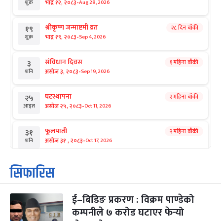
-
भाद्र १२, २०८३
Aug 28, 2026
शुक्र
श्रीकृष्ण जन्माष्टमी व्रत
२८ दिन बाँकी
१९
-
भाद्र १९, २०८३
Sep 4, 2026
शुक्र
संविधान दिवस
१ महिना बाँकी
३
-
असोज ३, २०८३
Sep 19, 2026
शनि
घटस्थापना
२ महिना बाँकी
२५
-
असोज २५, २०८३
Oct 11, 2026
आइत
फूलपाती
२ महिना बाँकी
३१
-
असोज ३१ , २०८३
Oct 17, 2026
शनि
कार्तिक सङ्क्रान्ति
२ महिना बाँकी
१
सिफारिस
-
कार्तिक १, २०८३
Oct 18, 2026
आइत
ई–बिडिङ प्रकरण : विक्रम पाण्डेको
महानवमी
२ महिना बाँकी
३
-
कम्पनीले ७ करोड घटाएर फेर्‍यो
कार्तिक ३, २०८३
Oct 20, 2026
मंगल