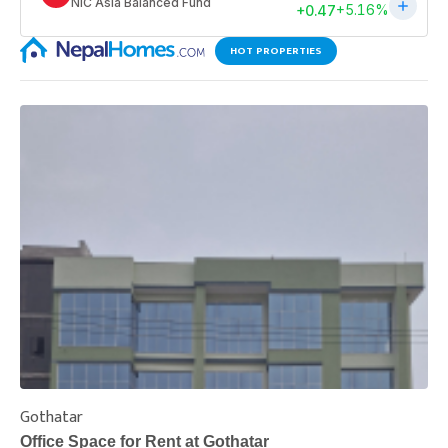
HOT PROPERTIES
Gothatar
S
Office Space for Rent at Gothatar
H