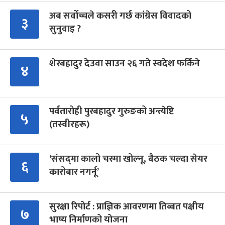
अब सर्वोच्चले कसरी गर्छ कांग्रेस विवादको
३
सुनुवाइ ?
शेरबहादुर देउवा साउन २६ गते स्वदेश फर्किने
४
पर्वतारोही पुरबहादुर गुरुङको अन्त्येष्टि
५
(तस्वीरहरू)
‘संसद्‍मा कालो चस्मा खोल्नू, बैठक चल्दा सेयर
६
कारोबार नगर्नू’
सुरक्षा रिपोर्ट : प्राज्ञिक आवरणमा तिब्बत पक्षीय
७
भाष्य निर्माणको योजना