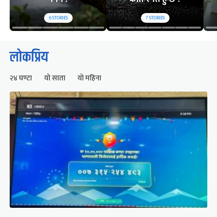
6
STORIES
7
STORIES
लोकप्रिय
२४ घण्टा
यो साता
यो महिना