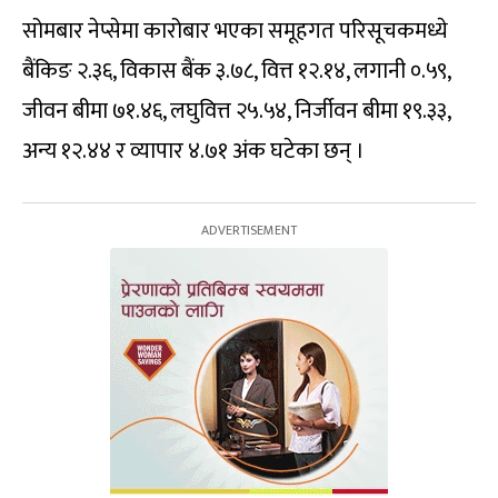
सोमबार नेप्सेमा कारोबार भएका समूहगत परिसूचकमध्ये
बैंकिङ २.३६, विकास बैंक ३.७८, वित्त १२.१४, लगानी ०.५९,
जीवन बीमा ७१.४६, लघुवित्त २५.५४, निर्जीवन बीमा १९.३३,
अन्य १२.४४ र व्यापार ४.७१ अंक घटेका छन् ।