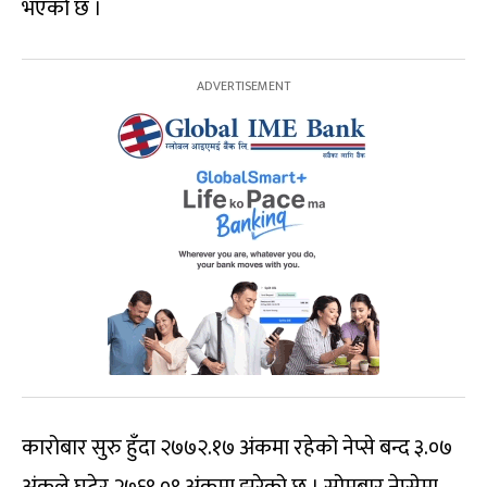
भएको छ ।
कारोबार सुरु हुँदा २७७२.१७ अंकमा रहेको नेप्से बन्द ३.०७
अंकले घटेर २७६९.०९ अंकमा झरेको छ । सोमबार नेप्सेमा