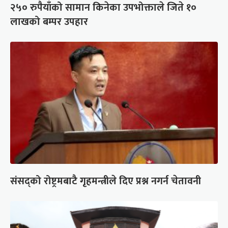
२५० रुपैयाँको सामान किनेका उपभोक्ताले जिते १०
लाखको बम्पर उपहार
संसद्को रोष्ट्रमबाटै गृहमन्त्रीले दिए प्रश्न नगर्न चेतावनी