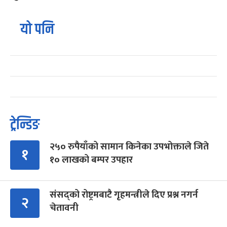
यो पनि
ट्रेन्डिङ
२५० रुपैयाँको सामान किनेका उपभोक्ताले जिते
१
१० लाखको बम्पर उपहार
संसद्को रोष्ट्रमबाटै गृहमन्त्रीले दिए प्रश्न नगर्न
२
चेतावनी