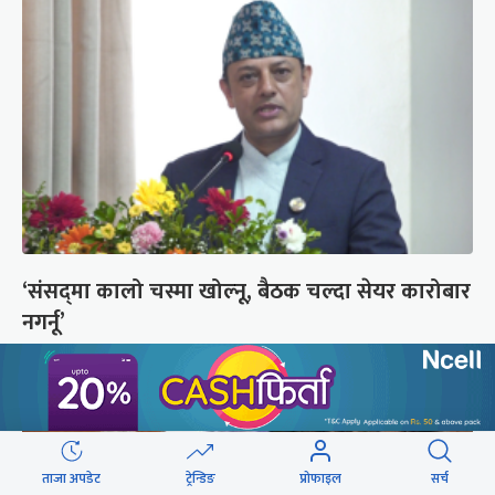
‘संसद्‍मा कालो चस्मा खोल्नू, बैठक चल्दा सेयर कारोबार
नगर्नू’
ताजा अपडेट
ट्रेन्डिङ
प्रोफाइल
सर्च